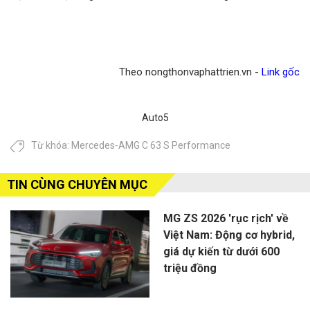
Theo nongthonvaphattrien.vn -
Link gốc
Auto5
Từ khóa:
Mercedes-AMG C 63 S Performance
TIN CÙNG CHUYÊN MỤC
MG ZS 2026 'rục rịch' về
Việt Nam: Động cơ hybrid,
giá dự kiến từ dưới 600
triệu đồng