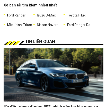
Xe bán tải tìm kiếm nhiều nhất
Ford Ranger
Isuzu D-Max
Toyota Hilux
Mitsubishi Triton
Nissan Navara
Ford Ranger Raptor
TIN LIÊN QUAN
Ưu đãi tương đương 50% phí trước bạ khi mua xe