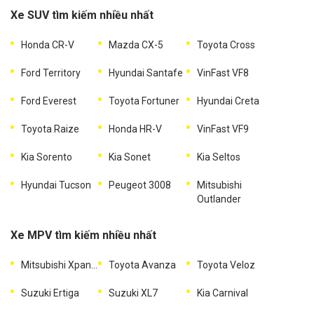
Xe SUV tìm kiếm nhiều nhất
Honda CR-V
Mazda CX-5
Toyota Cross
Ford Territory
Hyundai Santafe
VinFast VF8
Ford Everest
Toyota Fortuner
Hyundai Creta
Toyota Raize
Honda HR-V
VinFast VF9
Kia Sorento
Kia Sonet
Kia Seltos
Hyundai Tucson
Peugeot 3008
Mitsubishi
Outlander
Xe MPV tìm kiếm nhiều nhất
Mitsubishi Xpander
Toyota Avanza
Toyota Veloz
Suzuki Ertiga
Suzuki XL7
Kia Carnival