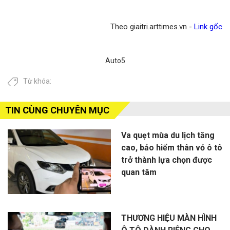
Theo giaitri.arttimes.vn -
Link gốc
Auto5
Từ khóa:
TIN CÙNG CHUYÊN MỤC
Va quẹt mùa du lịch tăng
cao, bảo hiểm thân vỏ ô tô
trở thành lựa chọn được
quan tâm
THƯƠNG HIỆU MÀN HÌNH