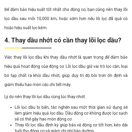
Để đảm bảo hiệu suất tốt nhất cho động cơ, bạn cũng nên thay lõi
lọc dầu sau mỗi 10,000 km, hoặc sớm hơn nếu lõi lọc đã quá cũ
hoặc hiệu suất lọc kém​.
4. Thay dầu nhớt có cần thay lõi lọc dầu?
Việc thay lõi lọc dầu khi thay dầu nhớt là quan trọng để đảm bảo
hiệu quả hoạt động của động cơ. Lõi lọc dầu giữ vai trò lọc cặn, loại
bỏ tạp chất ra khỏi dầu nhớt, giúp duy trì độ bôi trơn ổn định và
giảm thiểu hao mòn các chi tiết máy.
Lý do nên thay lõi lọc dầu cùng lúc thay nhớt:
Lõi lọc dầu bị bẩn, tắc nghẽn sau một thời gian sử dụng sẽ
làm giảm hiệu quả lọc dầu. Dầu động cơ không được lọc sạch
sẽ có thể gây hao mòn động cơ.
Thay lõi lọc dầu định kỳ giúp bảo vệ động cơ tốt hơn, kéo dài
tuổi thọ động cơ và giảm chi phí bảo dưỡng.