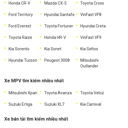
Honda CR-V
Mazda CX-5
Toyota Cross
Ford Territory
Hyundai Santafe
VinFast VF8
Ford Everest
Toyota Fortuner
Hyundai Creta
Toyota Raize
Honda HR-V
VinFast VF9
Kia Sorento
Kia Sonet
Kia Seltos
Hyundai Tucson
Peugeot 3008
Mitsubishi
Outlander
Xe MPV tìm kiếm nhiều nhất
Mitsubishi Xpander
Toyota Avanza
Toyota Veloz
Suzuki Ertiga
Suzuki XL7
Kia Carnival
Xe bán tải tìm kiếm nhiều nhất