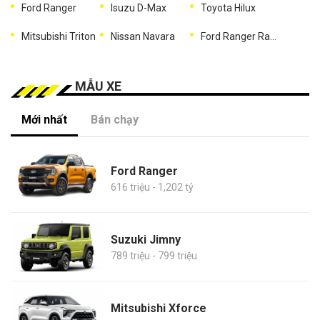
Ford Ranger
Isuzu D-Max
Toyota Hilux
Mitsubishi Triton
Nissan Navara
Ford Ranger Raptor
MẪU XE
Mới nhất
Bán chạy
Ford Ranger
616 triệu - 1,202 tỷ
Suzuki Jimny
789 triệu - 799 triệu
Mitsubishi Xforce