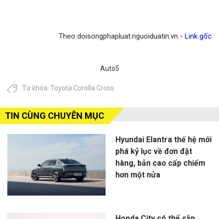
Theo doisongphapluat.nguoiduatin.vn -
Link gốc
Auto5
Từ khóa:
Toyota Corolla Cross
TIN CÙNG CHUYÊN MỤC
Hyundai Elantra thế hệ mới
phá kỷ lục về đơn đặt
hàng, bản cao cấp chiếm
hơn một nửa
Honda City có thể sắp