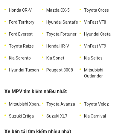
Honda CR-V
Mazda CX-5
Toyota Cross
Ford Territory
Hyundai Santafe
VinFast VF8
Ford Everest
Toyota Fortuner
Hyundai Creta
Toyota Raize
Honda HR-V
VinFast VF9
Kia Sorento
Kia Sonet
Kia Seltos
Hyundai Tucson
Peugeot 3008
Mitsubishi
Outlander
Xe MPV tìm kiếm nhiều nhất
Mitsubishi Xpander
Toyota Avanza
Toyota Veloz
Suzuki Ertiga
Suzuki XL7
Kia Carnival
Xe bán tải tìm kiếm nhiều nhất