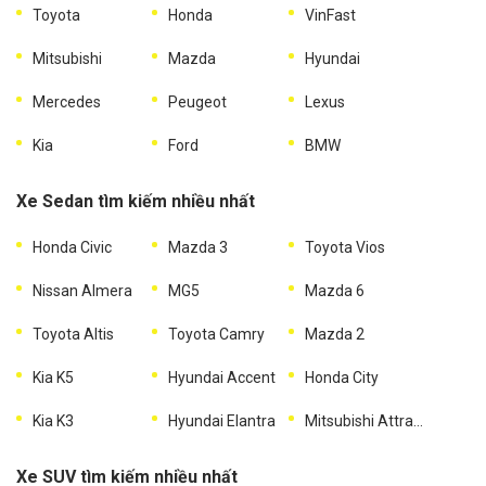
Toyota
Honda
VinFast
Mitsubishi
Mazda
Hyundai
Mercedes
Peugeot
Lexus
Kia
Ford
BMW
Xe Sedan tìm kiếm nhiều nhất
Honda Civic
Mazda 3
Toyota Vios
Nissan Almera
MG5
Mazda 6
Toyota Altis
Toyota Camry
Mazda 2
Kia K5
Hyundai Accent
Honda City
Kia K3
Hyundai Elantra
Mitsubishi Attrage
Xe SUV tìm kiếm nhiều nhất