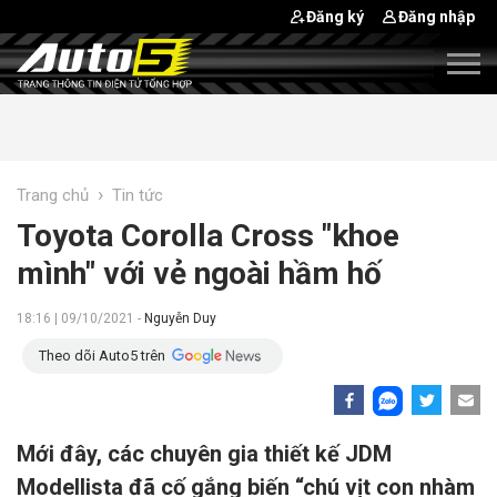
Đăng ký
Đăng nhập
›
Trang chủ
Tin tức
Toyota Corolla Cross "khoe
mình" với vẻ ngoài hầm hố
18:16 | 09/10/2021 -
Nguyễn Duy
Theo dõi Auto5 trên
Mới đây, các chuyên gia thiết kế JDM
Modellista đã cố gắng biến “chú vịt con nhàm