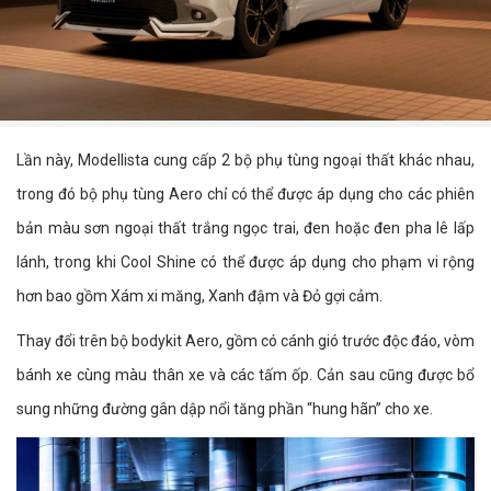
Lần này, Modellista cung cấp 2 bộ phụ tùng ngoại thất khác nhau,
trong đó bộ phụ tùng Aero chỉ có thể được áp dụng cho các phiên
bản màu sơn ngoại thất trắng ngọc trai, đen hoặc đen pha lê lấp
lánh, trong khi Cool Shine có thể được áp dụng cho phạm vi rộng
hơn bao gồm Xám xi măng, Xanh đậm và Đỏ gợi cảm.
Thay đổi trên bộ bodykit Aero, gồm có cánh gió trước độc đáo, vòm
bánh xe cùng màu thân xe và các tấm ốp. Cản sau cũng được bổ
sung những đường gân dập nổi tăng phần “hung hãn” cho xe.