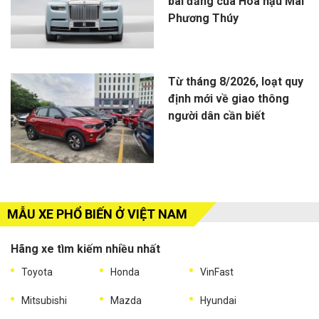
bài đăng của Hoa hậu Mai
Phương Thúy
Từ tháng 8/2026, loạt quy
định mới về giao thông
người dân cần biết
MẪU XE PHỔ BIẾN Ở VIỆT NAM
Hãng xe tìm kiếm nhiều nhất
Toyota
Honda
VinFast
Mitsubishi
Mazda
Hyundai