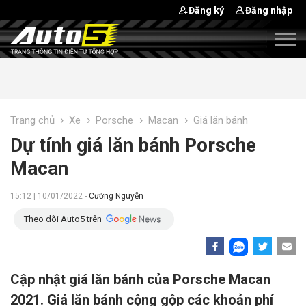
Đăng ký
Đăng nhập
›
›
›
›
Trang chủ
Xe
Porsche
Macan
Giá lăn bánh
Dự tính giá lăn bánh Porsche
Macan
15:12 | 10/01/2022 -
Cường Nguyễn
Theo dõi Auto5 trên
Cập nhật giá lăn bánh của Porsche Macan
2021. Giá lăn bánh cộng gộp các khoản phí