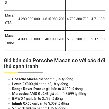
S
Macan
4.280.000.000
4.815.980.700
4.730.380.700
4.711.380.
GTS
Macan
4.880.000.000
5.487.980.700
5.390.380.700
5.371.380.
Turbo
Giá bán của Porsche Macan so với các đối
thủ cạnh tranh
Porsche Macan
giá bán từ 3,15 tỷ đồng
Lexus RX300
giá bán từ 3,18 tỷ đồng
Range Rover Evoque
giá bán từ 3,109 tỷ đồng
Mercedes AMG GLC43
giá bán từ 3,599 tỷ đồng
BMW X4
giá bán từ 2,799 tỷ đồng
Infiniti QX60
giá bán từ 3,059 tỷ đồng
Volvo XC40
giá bán từ 1,75 tỷ đồng