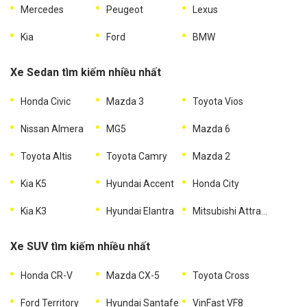
Mercedes
Peugeot
Lexus
Kia
Ford
BMW
Xe Sedan tìm kiếm nhiều nhất
Honda Civic
Mazda 3
Toyota Vios
Nissan Almera
MG5
Mazda 6
Toyota Altis
Toyota Camry
Mazda 2
Kia K5
Hyundai Accent
Honda City
Kia K3
Hyundai Elantra
Mitsubishi Attrage
Xe SUV tìm kiếm nhiều nhất
Honda CR-V
Mazda CX-5
Toyota Cross
Ford Territory
Hyundai Santafe
VinFast VF8