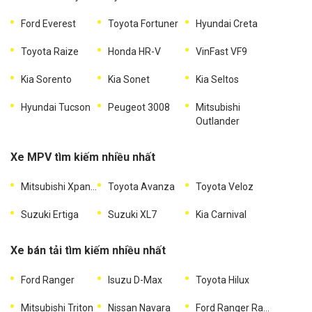
Ford Everest
Toyota Fortuner
Hyundai Creta
Toyota Raize
Honda HR-V
VinFast VF9
Kia Sorento
Kia Sonet
Kia Seltos
Hyundai Tucson
Peugeot 3008
Mitsubishi
Outlander
Xe MPV tìm kiếm nhiều nhất
Mitsubishi Xpander
Toyota Avanza
Toyota Veloz
Suzuki Ertiga
Suzuki XL7
Kia Carnival
Xe bán tải tìm kiếm nhiều nhất
Ford Ranger
Isuzu D-Max
Toyota Hilux
Mitsubishi Triton
Nissan Navara
Ford Ranger Raptor