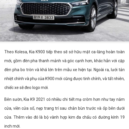
Theo Kolesa, Kia K900 tiếp theo sẽ sở hữu mặt ca-lăng hoàn toàn
mới, gồm đèn pha thanh mảnh và góc cạnh hơn, khác hẳn với cặp
đèn pha bo tròn và khá lớn trên mẫu xe hiện tại. Ngoài ra, lưới tản
nhiệt chính và phụ của K900 mới cũng được tinh chỉnh, và tất nhiên,
chiếc xe sẽ đeo logo mới.
Bên sườn, Kia K9 2021 có nhiều chi tiết mạ crôm hơn như tay nắm
cửa, viền cửa sổ, nẹp trang trí sau chắn bùn trước và ốp bên dưới
cửa. Thêm vào đó là bộ vành hợp kim đa chấu có đường kính 19
inch mới.