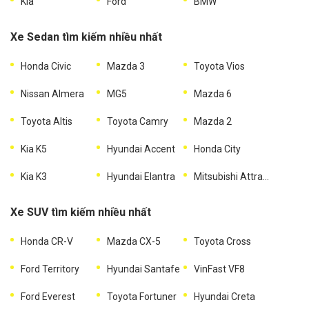
Kia
Ford
BMW
Xe Sedan tìm kiếm nhiều nhất
Honda Civic
Mazda 3
Toyota Vios
Nissan Almera
MG5
Mazda 6
Toyota Altis
Toyota Camry
Mazda 2
Kia K5
Hyundai Accent
Honda City
Kia K3
Hyundai Elantra
Mitsubishi Attrage
Xe SUV tìm kiếm nhiều nhất
Honda CR-V
Mazda CX-5
Toyota Cross
Ford Territory
Hyundai Santafe
VinFast VF8
Ford Everest
Toyota Fortuner
Hyundai Creta