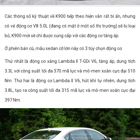
Các thông số kỹ thuật về K900 tiếp theo hiện vẫn rất bí ẩn, nhưng
có vẻ động cơ V8 5.0L (đang có mặt ở một số thị trường) sẽ bị loại
bỏ, K900 mới sẽ chỉ được cung cấp với các động cơ tăng áp.
Ở phiên bản cũ, mẫu sedan cỡ lớn này có 3 tùy chọn động cơ.
Thứ nhất là động cơ xăng Lambda II T-GDi V6, tăng áp, dung tích
3.3L với công suất tối đa 370 mã lực và mô-men xoắn cực đại 510
Nm. Thứ hai là động cơ Lambda II V6, hút khí tự nhiên, dung tích
3.8L, tạo ra công suất tối đa 315 mã lực và mô-men xoắn cực đại
397 Nm.