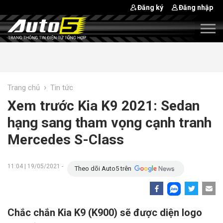
Đăng ký
Đăng nhập
›
Trang chủ
Tin tức
Xem trước Kia K9 2021: Sedan
hạng sang tham vọng cạnh tranh
Mercedes S-Class
11:04 | 19/05/2021 -
Theo dõi Auto5 trên
Chắc chắn Kia K9 (K900) sẽ được diện logo