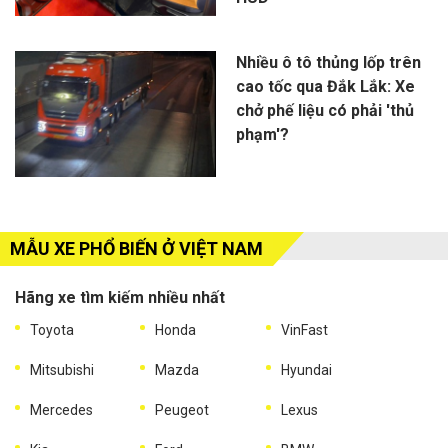
Nhiều ô tô thủng lốp trên
cao tốc qua Đắk Lắk: Xe
chở phế liệu có phải 'thủ
phạm'?
MẪU XE PHỔ BIẾN Ở VIỆT NAM
Hãng xe tìm kiếm nhiều nhất
Toyota
Honda
VinFast
Mitsubishi
Mazda
Hyundai
Mercedes
Peugeot
Lexus