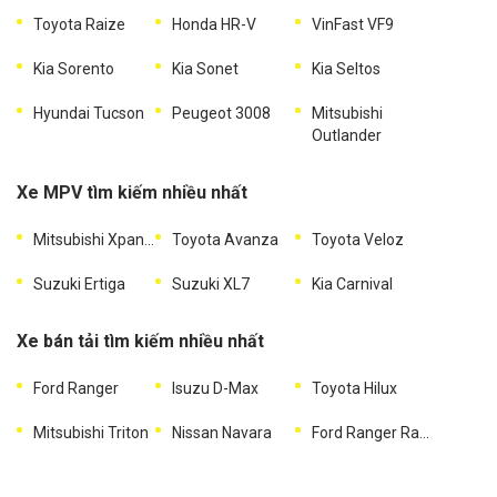
Toyota Raize
Honda HR-V
VinFast VF9
Kia Sorento
Kia Sonet
Kia Seltos
Hyundai Tucson
Peugeot 3008
Mitsubishi
Outlander
Xe MPV tìm kiếm nhiều nhất
Mitsubishi Xpander
Toyota Avanza
Toyota Veloz
Suzuki Ertiga
Suzuki XL7
Kia Carnival
Xe bán tải tìm kiếm nhiều nhất
Ford Ranger
Isuzu D-Max
Toyota Hilux
Mitsubishi Triton
Nissan Navara
Ford Ranger Raptor