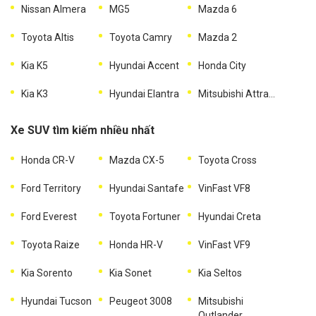
Nissan Almera
MG5
Mazda 6
Toyota Altis
Toyota Camry
Mazda 2
Kia K5
Hyundai Accent
Honda City
Kia K3
Hyundai Elantra
Mitsubishi Attrage
Xe SUV tìm kiếm nhiều nhất
Honda CR-V
Mazda CX-5
Toyota Cross
Ford Territory
Hyundai Santafe
VinFast VF8
Ford Everest
Toyota Fortuner
Hyundai Creta
Toyota Raize
Honda HR-V
VinFast VF9
Kia Sorento
Kia Sonet
Kia Seltos
Hyundai Tucson
Peugeot 3008
Mitsubishi
Outlander