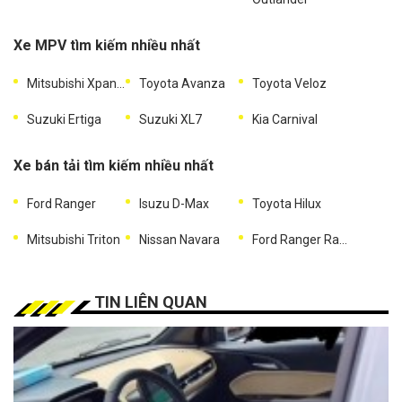
Xe MPV tìm kiếm nhiều nhất
Mitsubishi Xpander
Toyota Avanza
Toyota Veloz
Suzuki Ertiga
Suzuki XL7
Kia Carnival
Xe bán tải tìm kiếm nhiều nhất
Ford Ranger
Isuzu D-Max
Toyota Hilux
Mitsubishi Triton
Nissan Navara
Ford Ranger Raptor
TIN LIÊN QUAN