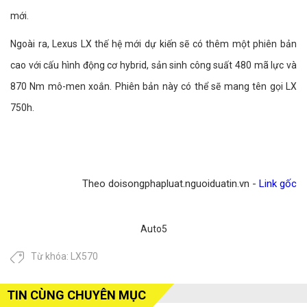
mới.
Ngoài ra, Lexus LX thế hệ mới dự kiến sẽ có thêm một phiên bản
cao với cấu hình động cơ hybrid, sản sinh công suất 480 mã lực và
870 Nm mô-men xoắn. Phiên bản này có thể sẽ mang tên gọi LX
750h.
Theo doisongphapluat.nguoiduatin.vn -
Link gốc
Auto5
Từ khóa:
LX570
TIN CÙNG CHUYÊN MỤC