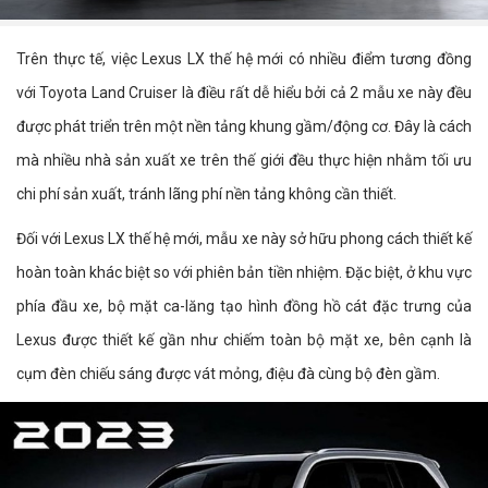
Trên thực tế, việc Lexus LX thế hệ mới có nhiều điểm tương đồng
với Toyota Land Cruiser là điều rất dễ hiểu bởi cả 2 mẫu xe này đều
được phát triển trên một nền tảng khung gầm/động cơ. Đây là cách
mà nhiều nhà sản xuất xe trên thế giới đều thực hiện nhằm tối ưu
chi phí sản xuất, tránh lãng phí nền tảng không cần thiết.
Đối với Lexus LX thế hệ mới, mẫu xe này sở hữu phong cách thiết kế
hoàn toàn khác biệt so với phiên bản tiền nhiệm. Đặc biệt, ở khu vực
phía đầu xe, bộ mặt ca-lăng tạo hình đồng hồ cát đặc trưng của
Lexus được thiết kế gần như chiếm toàn bộ mặt xe, bên cạnh là
cụm đèn chiếu sáng được vát mỏng, điệu đà cùng bộ đèn gầm.