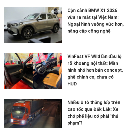
Cận cảnh BMW X1 2026
vừa ra mắt tại Việt Nam:
Ngoại hình vuông vức hơn,
nâng cấp công nghệ
VinFast VF Wild lần đầu lộ
rõ khoang nội thất: Màn
hình nhỏ hơn bản concept,
ghế chỉnh cơ, chưa có
HUD
Nhiều ô tô thủng lốp trên
cao tốc qua Đắk Lắk: Xe
chở phế liệu có phải 'thủ
phạm'?