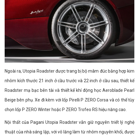
Ngoài ra, Utopia Roadster được trang bị bộ mâm đúc bằng hợp kim
nhôm kích thước 21 inch ở cầu trước và 22 inch ở cầu sau, thiết kế
Roadster mạ bạc bên tài và thiết kế khí động học Aeroblade Pearl
Beige bên phụ. Xe đi kèm với lốp Pirelli P ZERO Corsa và có thể tùy
chọn lốp P ZERO Winter hoặc P ZERO Trofeo RS hiệu năng cao.
Nội thất của Pagani Utopia Roadster vẫn giữ nguyên triết lý nghệ
thuật của nhà sáng lập, với vô lăng làm từ nhôm nguyên khối, được