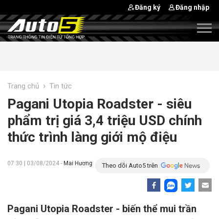
Đăng ký
Đăng nhập
›
Trang chủ
Tin tức
Pagani Utopia Roadster - siêu
phẩm trị giá 3,4 triệu USD chính
thức trình làng giới mộ điệu
07:30 | 03/08/2024 -
Mai Hương
Theo dõi Auto5 trên
Pagani Utopia Roadster - biến thể mui trần