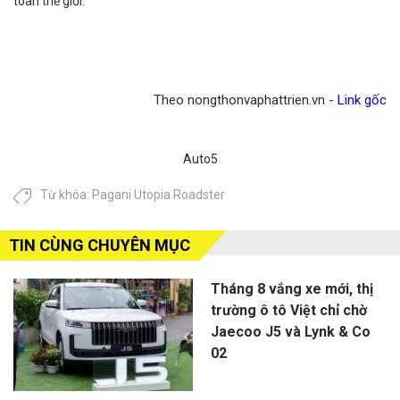
toàn thế giới.
Theo nongthonvaphattrien.vn -
Link gốc
Auto5
Từ khóa:
Pagani Utopia Roadster
TIN CÙNG CHUYÊN MỤC
Tháng 8 vắng xe mới, thị
trường ô tô Việt chỉ chờ
Jaecoo J5 và Lynk & Co
02