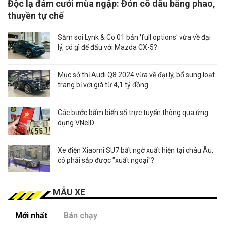
Độc lạ đám cưới mùa ngập: Đón cô dâu bằng phao,
thuyền tự chế
Săm soi Lynk & Co 01 bản 'full options' vừa về đại
lý, có gì để đấu với Mazda CX-5?
Mục sở thị Audi Q8 2024 vừa về đại lý, bổ sung loạt
trang bị với giá từ 4,1 tỷ đồng
Các bước bấm biển số trực tuyến thông qua ứng
dụng VNeID
Xe điện Xiaomi SU7 bất ngờ xuất hiện tại châu Âu,
có phải sắp được "xuất ngoại"?
MẪU XE
Mới nhất
Bán chạy