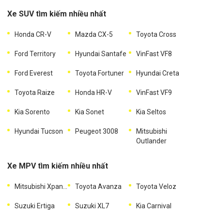
Xe SUV tìm kiếm nhiều nhất
Honda CR-V
Mazda CX-5
Toyota Cross
Ford Territory
Hyundai Santafe
VinFast VF8
Ford Everest
Toyota Fortuner
Hyundai Creta
Toyota Raize
Honda HR-V
VinFast VF9
Kia Sorento
Kia Sonet
Kia Seltos
Hyundai Tucson
Peugeot 3008
Mitsubishi
Outlander
Xe MPV tìm kiếm nhiều nhất
Mitsubishi Xpander
Toyota Avanza
Toyota Veloz
Suzuki Ertiga
Suzuki XL7
Kia Carnival