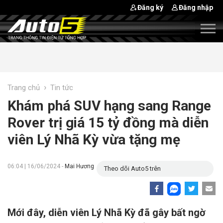
Đăng ký
Đăng nhập
›
Trang chủ
Tin tức
Khám phá SUV hạng sang Range
Rover trị giá 15 tỷ đồng mà diễn
viên Lý Nhã Kỳ vừa tặng mẹ
06:04 | 16/06/2024 -
Mai Hương
Theo dõi Auto5 trên
Mới đây, diễn viên Lý Nhã Kỳ đã gây bất ngờ