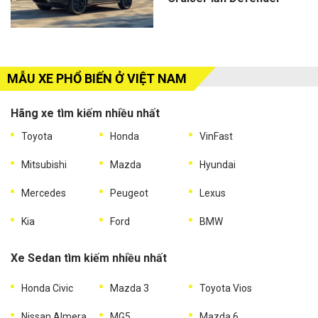
MẪU XE PHỔ BIẾN Ở VIỆT NAM
Hãng xe tìm kiếm nhiều nhất
Toyota
Honda
VinFast
Mitsubishi
Mazda
Hyundai
Mercedes
Peugeot
Lexus
Kia
Ford
BMW
Xe Sedan tìm kiếm nhiều nhất
Honda Civic
Mazda 3
Toyota Vios
Nissan Almera
MG5
Mazda 6