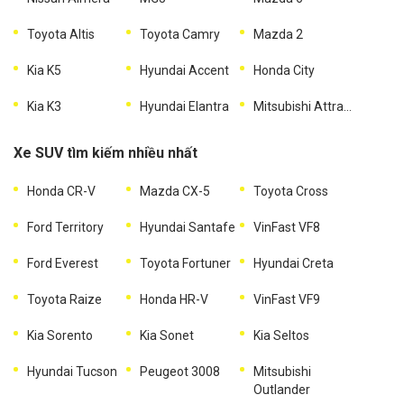
Toyota Altis
Toyota Camry
Mazda 2
Kia K5
Hyundai Accent
Honda City
Kia K3
Hyundai Elantra
Mitsubishi Attrage
Xe SUV tìm kiếm nhiều nhất
Honda CR-V
Mazda CX-5
Toyota Cross
Ford Territory
Hyundai Santafe
VinFast VF8
Ford Everest
Toyota Fortuner
Hyundai Creta
Toyota Raize
Honda HR-V
VinFast VF9
Kia Sorento
Kia Sonet
Kia Seltos
Hyundai Tucson
Peugeot 3008
Mitsubishi
Outlander