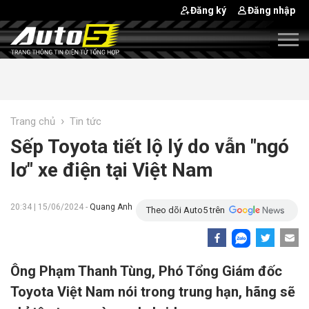
Đăng ký
Đăng nhập
›
Trang chủ
Tin tức
Sếp Toyota tiết lộ lý do vẫn "ngó
lơ" xe điện tại Việt Nam
20:34 | 15/06/2024 -
Quang Anh
Theo dõi Auto5 trên
Ông Phạm Thanh Tùng, Phó Tổng Giám đốc
Toyota Việt Nam nói trong trung hạn, hãng sẽ