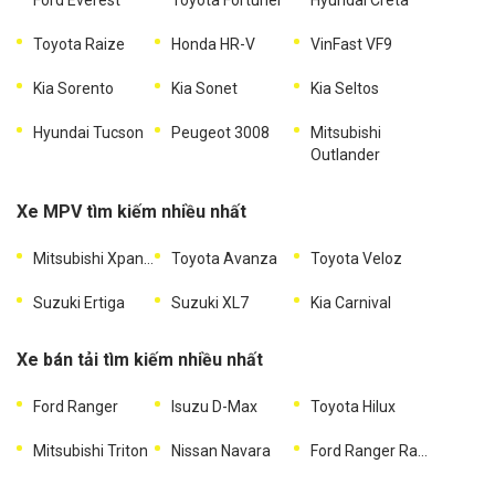
Toyota Raize
Honda HR-V
VinFast VF9
Kia Sorento
Kia Sonet
Kia Seltos
Hyundai Tucson
Peugeot 3008
Mitsubishi
Outlander
Xe MPV tìm kiếm nhiều nhất
Mitsubishi Xpander
Toyota Avanza
Toyota Veloz
Suzuki Ertiga
Suzuki XL7
Kia Carnival
Xe bán tải tìm kiếm nhiều nhất
Ford Ranger
Isuzu D-Max
Toyota Hilux
Mitsubishi Triton
Nissan Navara
Ford Ranger Raptor