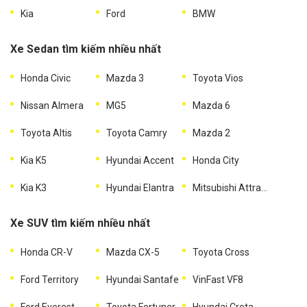
Kia
Ford
BMW
Xe Sedan tìm kiếm nhiều nhất
Honda Civic
Mazda 3
Toyota Vios
Nissan Almera
MG5
Mazda 6
Toyota Altis
Toyota Camry
Mazda 2
Kia K5
Hyundai Accent
Honda City
Kia K3
Hyundai Elantra
Mitsubishi Attrage
Xe SUV tìm kiếm nhiều nhất
Honda CR-V
Mazda CX-5
Toyota Cross
Ford Territory
Hyundai Santafe
VinFast VF8
Ford Everest
Toyota Fortuner
Hyundai Creta