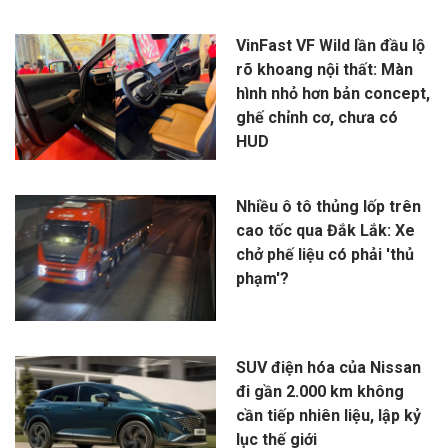
VinFast VF Wild lần đầu lộ
rõ khoang nội thất: Màn
hình nhỏ hơn bản concept,
ghế chỉnh cơ, chưa có
HUD
Nhiều ô tô thủng lốp trên
cao tốc qua Đắk Lắk: Xe
chở phế liệu có phải 'thủ
phạm'?
SUV điện hóa của Nissan
đi gần 2.000 km không
cần tiếp nhiên liệu, lập kỷ
lục thế giới