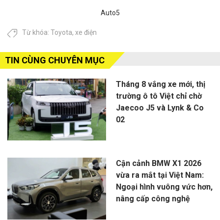
Auto5
Từ khóa:
Toyota
,
xe điện
TIN CÙNG CHUYÊN MỤC
Tháng 8 vắng xe mới, thị
trường ô tô Việt chỉ chờ
Jaecoo J5 và Lynk & Co
02
Cận cảnh BMW X1 2026
vừa ra mắt tại Việt Nam:
Ngoại hình vuông vức hơn,
nâng cấp công nghệ