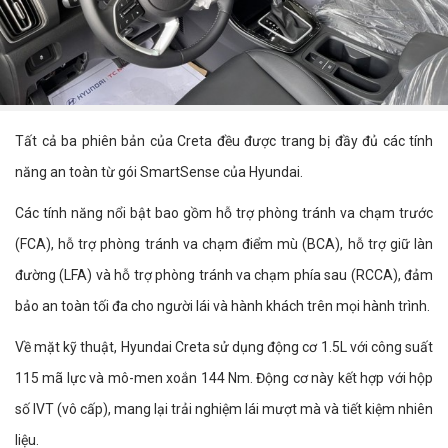
Tất cả ba phiên bản của Creta đều được trang bị đầy đủ các tính
năng an toàn từ gói SmartSense của Hyundai.
Các tính năng nổi bật bao gồm hỗ trợ phòng tránh va chạm trước
(FCA), hỗ trợ phòng tránh va chạm điểm mù (BCA), hỗ trợ giữ làn
đường (LFA) và hỗ trợ phòng tránh va chạm phía sau (RCCA), đảm
bảo an toàn tối đa cho người lái và hành khách trên mọi hành trình.
Về mặt kỹ thuật, Hyundai Creta sử dụng động cơ 1.5L với công suất
115 mã lực và mô-men xoắn 144 Nm. Động cơ này kết hợp với hộp
số IVT (vô cấp), mang lại trải nghiệm lái mượt mà và tiết kiệm nhiên
liệu.