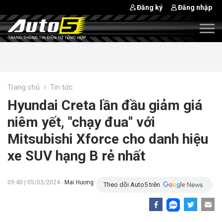
Đăng ký
Đăng nhập
›
Trang chủ
Tin tức
Hyundai Creta lần đầu giảm giá
niêm yết, "chạy đua" với
Mitsubishi Xforce cho danh hiệu
xe SUV hạng B rẻ nhất
09:40 | 05/03/2024 -
Mai Hương
Theo dõi Auto5 trên