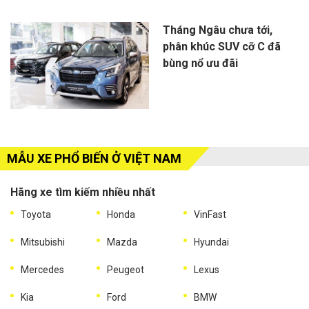
Tháng Ngâu chưa tới,
phân khúc SUV cỡ C đã
bùng nổ ưu đãi
MẪU XE PHỔ BIẾN Ở VIỆT NAM
Hãng xe tìm kiếm nhiều nhất
Toyota
Honda
VinFast
Mitsubishi
Mazda
Hyundai
Mercedes
Peugeot
Lexus
Kia
Ford
BMW