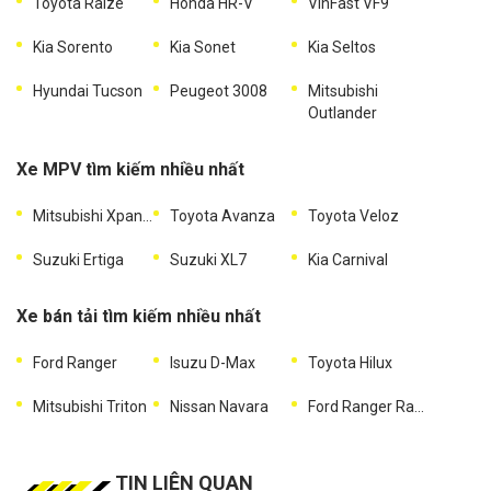
Toyota Raize
Honda HR-V
VinFast VF9
Kia Sorento
Kia Sonet
Kia Seltos
Hyundai Tucson
Peugeot 3008
Mitsubishi
Outlander
Xe MPV tìm kiếm nhiều nhất
Mitsubishi Xpander
Toyota Avanza
Toyota Veloz
Suzuki Ertiga
Suzuki XL7
Kia Carnival
Xe bán tải tìm kiếm nhiều nhất
Ford Ranger
Isuzu D-Max
Toyota Hilux
Mitsubishi Triton
Nissan Navara
Ford Ranger Raptor
TIN LIÊN QUAN