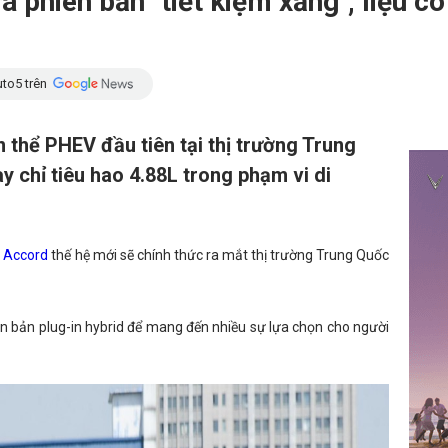
 phiên bản "tiết kiệm xăng", liệu c
to5 trên
 thể PHEV đầu tiên tại thị trường Trung
y chỉ tiêu hao 4.88L trong phạm vi di
e
Accord
thế hệ mới sẽ chính thức ra mắt thị trường Trung Quốc
n bản plug-in hybrid để mang đến nhiều sự lựa chọn cho người