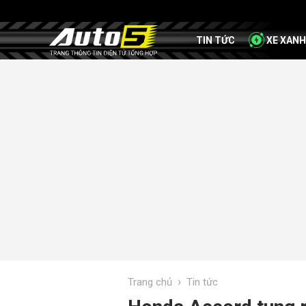
TIN TỨC
XE XANH
›
Trang chủ
Tin tức