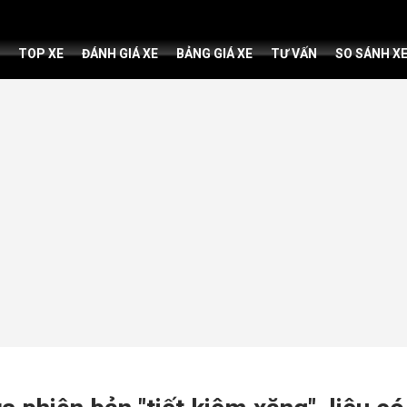
TOP XE
ĐÁNH GIÁ XE
BẢNG GIÁ XE
TƯ VẤN
SO SÁNH X