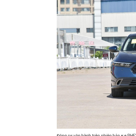
Động cơ vận hành trên phiên bản e:e:PH