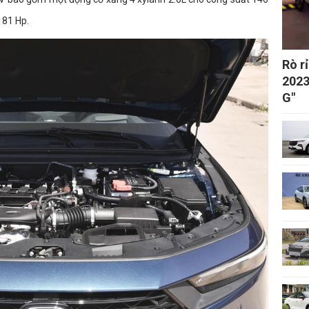
181 Hp.
Rò r
2023 
G"