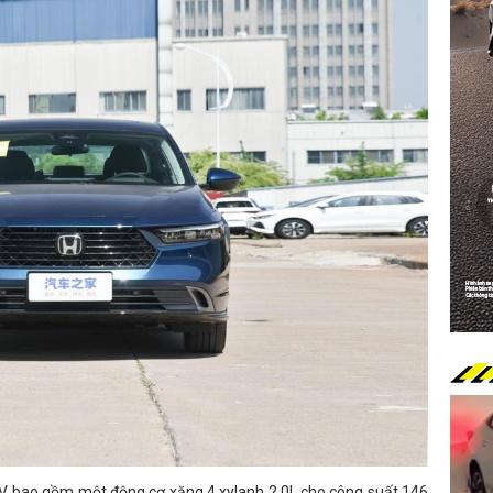
EV bao gồm một động cơ xăng 4 xylanh 2.0L cho công suất 146