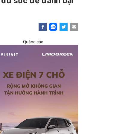
ó đủ sức để đánh bại
Quảng cáo