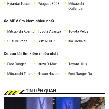
Hyundai Tucson
Peugeot 3008
Mitsubishi
Outlander
Xe MPV tìm kiếm nhiều nhất
Mitsubishi Xpander
Toyota Avanza
Toyota Veloz
Suzuki Ertiga
Suzuki XL7
Kia Carnival
Xe bán tải tìm kiếm nhiều nhất
Ford Ranger
Isuzu D-Max
Toyota Hilux
Mitsubishi Triton
Nissan Navara
Ford Ranger Raptor
TIN LIÊN QUAN