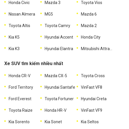
Honda Civic
Mazda 3
Toyota Vios
Nissan Almera
MG5
Mazda 6
Toyota Altis
Toyota Camry
Mazda 2
Kia K5
Hyundai Accent
Honda City
Kia K3
Hyundai Elantra
Mitsubishi Attrage
Xe SUV tìm kiếm nhiều nhất
Honda CR-V
Mazda CX-5
Toyota Cross
Ford Territory
Hyundai Santafe
VinFast VF8
Ford Everest
Toyota Fortuner
Hyundai Creta
Toyota Raize
Honda HR-V
VinFast VF9
Kia Sorento
Kia Sonet
Kia Seltos