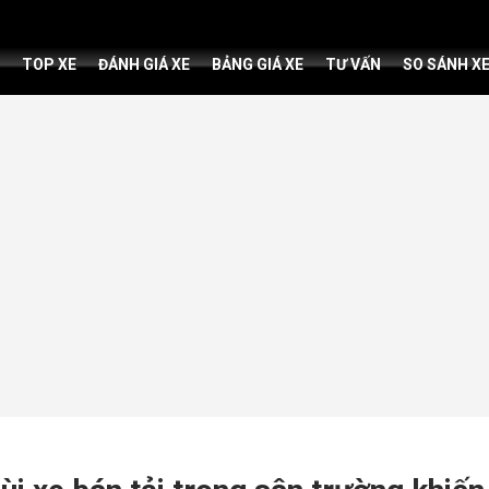
TOP XE
ĐÁNH GIÁ XE
BẢNG GIÁ XE
TƯ VẤN
SO SÁNH X