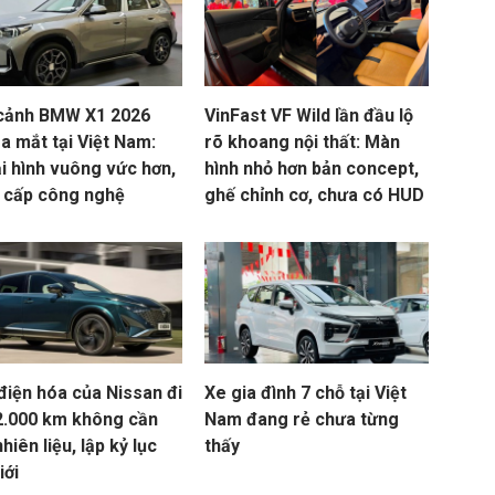
cảnh BMW X1 2026
VinFast VF Wild lần đầu lộ
a mắt tại Việt Nam:
rõ khoang nội thất: Màn
i hình vuông vức hơn,
hình nhỏ hơn bản concept,
 cấp công nghệ
ghế chỉnh cơ, chưa có HUD
điện hóa của Nissan đi
Xe gia đình 7 chỗ tại Việt
2.000 km không cần
Nam đang rẻ chưa từng
nhiên liệu, lập kỷ lục
thấy
iới