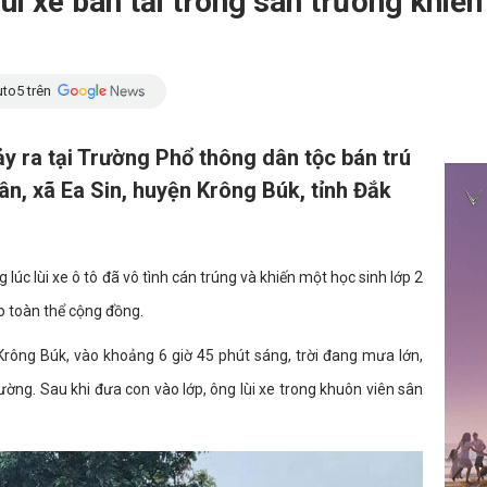
ùi xe bán tải trong sân trường khiến
to5 trên
y ra tại Trường Phổ thông dân tộc bán trú
n, xã Ea Sin, huyện Krông Búk, tỉnh Đắk
úc lùi xe ô tô đã vô tình cán trúng và khiến một học sinh lớp 2
o toàn thể cộng đồng.
rông Búk, vào khoảng 6 giờ 45 phút sáng, trời đang mưa lớn,
ường. Sau khi đưa con vào lớp, ông lùi xe trong khuôn viên sân