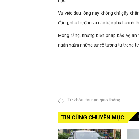
học.
Vụ việc đau lòng này không chỉ gây chấ
đồng, nhà trường và các bậc phụ huynh t
Mong rằng, những biện pháp bảo vệ an t
ngăn ngừa những sự cố tương tự trong tươ
Từ khóa:
tai nạn giao thông
TIN CÙNG CHUYÊN MỤC