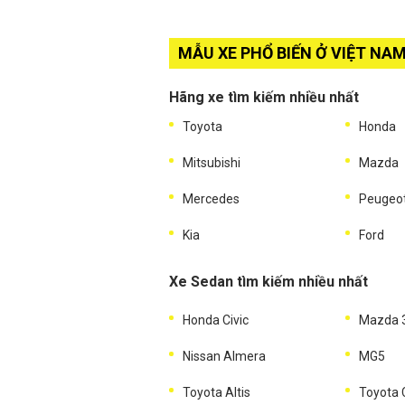
MẪU XE PHỔ BIẾN Ở VIỆT NA
Hãng xe tìm kiếm nhiều nhất
Toyota
Honda
Mitsubishi
Mazda
Mercedes
Peugeo
Kia
Ford
Xe Sedan tìm kiếm nhiều nhất
Honda Civic
Mazda 
Nissan Almera
MG5
Toyota Altis
Toyota