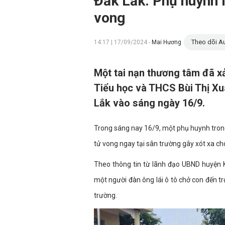
Đắk Lắk: Phụ huynh l
vong
Theo dõi Au
14:17 | 17/09/2024 -
Mai Hương
Một tai nạn thương tâm đã xả
Tiểu học và THCS Bùi Thị Xuâ
Lắk vào sáng ngày 16/9.
Trong sáng nay 16/9, một phụ huynh trong l
tử vong ngay tại sân trường gây xót xa ch
Theo thông tin từ lãnh đạo UBND huyện K
một người đàn ông lái ô tô chở con đến tr
trường.