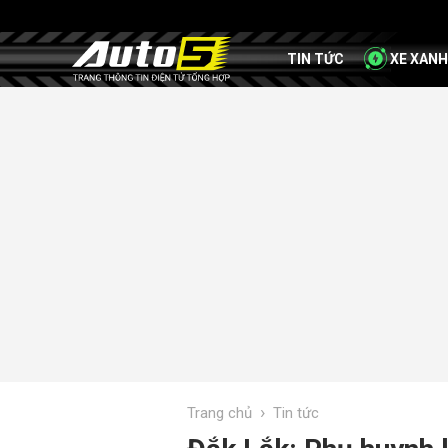
TIN TỨC
XE XANH
›
Trang chủ
Tin tức