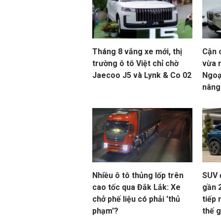
Tháng 8 vắng xe mới, thị
Cận 
trường ô tô Việt chỉ chờ
vừa r
Jaecoo J5 và Lynk & Co 02
Ngoạ
nâng
Nhiều ô tô thủng lốp trên
SUV 
cao tốc qua Đắk Lắk: Xe
gần 
chở phế liệu có phải 'thủ
tiếp 
phạm'?
thế g