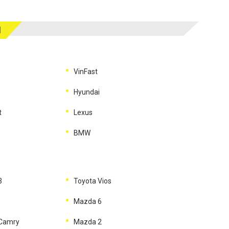
M
VinFast
Hyundai
t
Lexus
BMW
3
Toyota Vios
Mazda 6
 Camry
Mazda 2