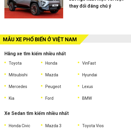
thay đổi đáng chú ý
MẪU XE PHỔ BIẾN Ở VIỆT NAM
Hãng xe tìm kiếm nhiều nhất
Toyota
Honda
VinFast
Mitsubishi
Mazda
Hyundai
Mercedes
Peugeot
Lexus
Kia
Ford
BMW
Xe Sedan tìm kiếm nhiều nhất
Honda Civic
Mazda 3
Toyota Vios