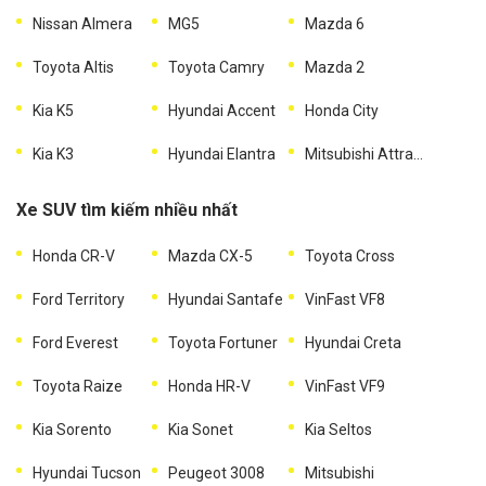
Nissan Almera
MG5
Mazda 6
Toyota Altis
Toyota Camry
Mazda 2
Kia K5
Hyundai Accent
Honda City
Kia K3
Hyundai Elantra
Mitsubishi Attrage
Xe SUV tìm kiếm nhiều nhất
Honda CR-V
Mazda CX-5
Toyota Cross
Ford Territory
Hyundai Santafe
VinFast VF8
Ford Everest
Toyota Fortuner
Hyundai Creta
Toyota Raize
Honda HR-V
VinFast VF9
Kia Sorento
Kia Sonet
Kia Seltos
Hyundai Tucson
Peugeot 3008
Mitsubishi