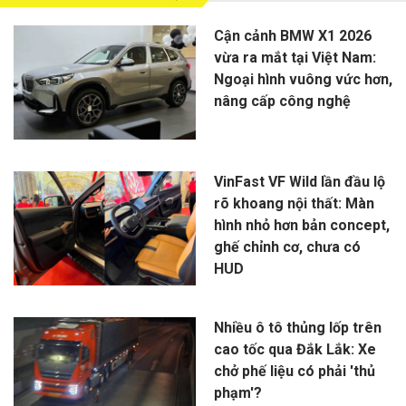
Cận cảnh BMW X1 2026
vừa ra mắt tại Việt Nam:
Ngoại hình vuông vức hơn,
nâng cấp công nghệ
VinFast VF Wild lần đầu lộ
rõ khoang nội thất: Màn
hình nhỏ hơn bản concept,
ghế chỉnh cơ, chưa có
HUD
Nhiều ô tô thủng lốp trên
cao tốc qua Đắk Lắk: Xe
chở phế liệu có phải 'thủ
phạm'?