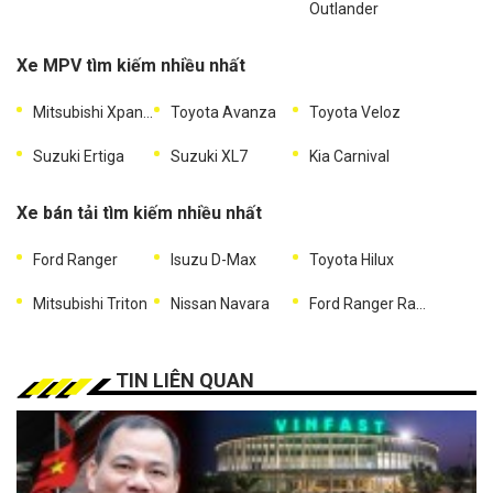
Outlander
Xe MPV tìm kiếm nhiều nhất
Mitsubishi Xpander
Toyota Avanza
Toyota Veloz
Suzuki Ertiga
Suzuki XL7
Kia Carnival
Xe bán tải tìm kiếm nhiều nhất
Ford Ranger
Isuzu D-Max
Toyota Hilux
Mitsubishi Triton
Nissan Navara
Ford Ranger Raptor
TIN LIÊN QUAN