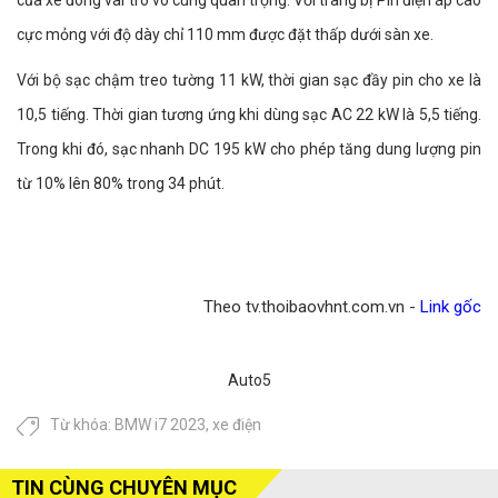
của xe đóng vai trò vô cùng quan trọng. Với trang bị Pin điện áp cao
cực mỏng với độ dày chỉ 110 mm được đặt thấp dưới sàn xe.
Với bộ sạc chậm treo tường 11 kW, thời gian sạc đầy pin cho xe là
10,5 tiếng. Thời gian tương ứng khi dùng sạc AC 22 kW là 5,5 tiếng.
Trong khi đó, sạc nhanh DC 195 kW cho phép tăng dung lượng pin
từ 10% lên 80% trong 34 phút.
Theo tv.thoibaovhnt.com.vn -
Link gốc
Auto5
Từ khóa:
BMW i7 2023
,
xe điện
TIN CÙNG CHUYÊN MỤC