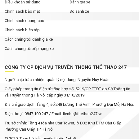
Điều khoản sử dụng
Đánh gia xe
Chính sách bảo mật
So sánh xe
Chính sách quảng cáo
Chính sách biên tập
Cách chúng tôi đánh giá xe
Cách chúng tôi xếp hạng xe
CÔNG TY CP DỊCH VỤ TRUYỀN THÔNG THỂ THAO 247
Người chịu trách nhiệm quản lý nội dung: Nguyễn Huy Hoàn.
Giấy phép trang tin điện tử tổng hợp số: 5219/GP-TTĐT do Sở Thông tin
và Truyền thông Hà Nội cấp ngày 31/10/2019.
Địa chỉ giao dịch: Tầng 4, số 248 Lương Thế Vinh, Phường Đại Mỗ, Hà Nội.
Điện thoại: 0847 100 247 / Email: lienhe@thethao247.vn
Trụ sở chính: Tầng 4 tòa nhà Star Tower, lô D32 Khu ĐTM Cầu Giấy,
Phường Cầu Giấy, TP Hà Nội
© 2020. Toàn bộ bản quyền thuộc Auto5