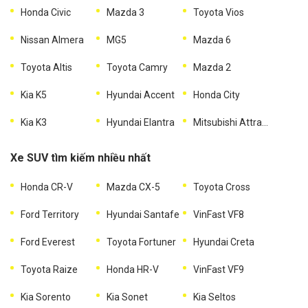
Honda Civic
Mazda 3
Toyota Vios
Nissan Almera
MG5
Mazda 6
Toyota Altis
Toyota Camry
Mazda 2
Kia K5
Hyundai Accent
Honda City
Kia K3
Hyundai Elantra
Mitsubishi Attrage
Xe SUV tìm kiếm nhiều nhất
Honda CR-V
Mazda CX-5
Toyota Cross
Ford Territory
Hyundai Santafe
VinFast VF8
Ford Everest
Toyota Fortuner
Hyundai Creta
Toyota Raize
Honda HR-V
VinFast VF9
Kia Sorento
Kia Sonet
Kia Seltos