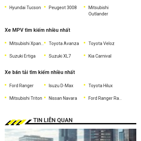
Hyundai Tucson
Peugeot 3008
Mitsubishi
Outlander
Xe MPV tìm kiếm nhiều nhất
Mitsubishi Xpander
Toyota Avanza
Toyota Veloz
Suzuki Ertiga
Suzuki XL7
Kia Carnival
Xe bán tải tìm kiếm nhiều nhất
Ford Ranger
Isuzu D-Max
Toyota Hilux
Mitsubishi Triton
Nissan Navara
Ford Ranger Raptor
TIN LIÊN QUAN