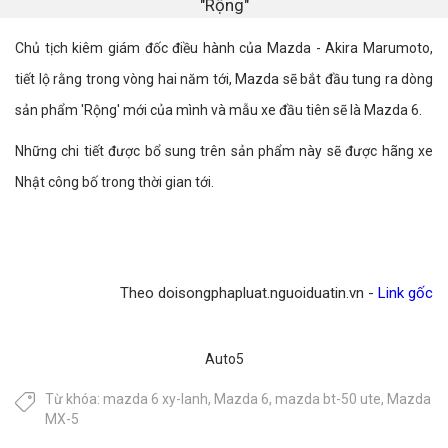
"Rộng"
Chủ tịch kiêm giám đốc điều hành của Mazda - Akira Marumoto,
tiết lộ rằng trong vòng hai năm tới, Mazda sẽ bắt đầu tung ra dòng
sản phẩm 'Rộng' mới của mình và mẫu xe đầu tiên sẽ là Mazda 6.
Những chi tiết được bổ sung trên sản phẩm này sẽ được hãng xe
Nhật công bố trong thời gian tới.​
Theo doisongphapluat.nguoiduatin.vn -
Link gốc
Auto5
Từ khóa:
mazda 6 xy-lanh
,
Mazda 6
,
mazda bt-50 ute
,
Mazda
MX-5