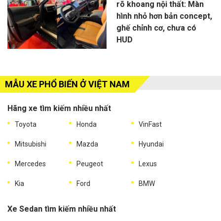
rõ khoang nội thất: Màn
hình nhỏ hơn bản concept,
ghế chỉnh cơ, chưa có
HUD
MẪU XE PHỔ BIẾN Ở VIỆT NAM
Hãng xe tìm kiếm nhiều nhất
Toyota
Honda
VinFast
Mitsubishi
Mazda
Hyundai
Mercedes
Peugeot
Lexus
Kia
Ford
BMW
Xe Sedan tìm kiếm nhiều nhất