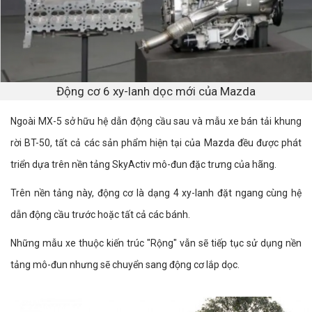
Động cơ 6 xy-lanh dọc mới của Mazda
Ngoài MX-5 sở hữu hệ dẫn động cầu sau và mẫu xe bán tải khung
rời BT-50, tất cả các sản phẩm hiện tại của Mazda đều được phát
triển dựa trên nền tảng SkyActiv mô-đun đặc trưng của hãng.
Trên nền tảng này, động cơ là dạng 4 xy-lanh đặt ngang cùng hệ
dẫn động cầu trước hoặc tất cả các bánh.
Những mẫu xe thuộc kiến trúc "Rộng" vẫn sẽ tiếp tục sử dụng nền
tảng mô-đun nhưng sẽ chuyển sang động cơ lắp dọc.