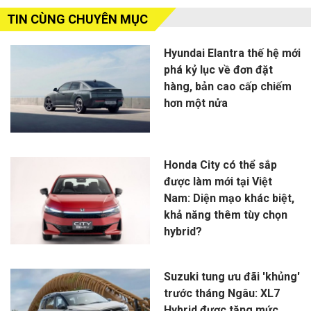
TIN CÙNG CHUYÊN MỤC
Hyundai Elantra thế hệ mới
phá kỷ lục về đơn đặt
hàng, bản cao cấp chiếm
hơn một nửa
Honda City có thể sắp
được làm mới tại Việt
Nam: Diện mạo khác biệt,
khả năng thêm tùy chọn
hybrid?
Suzuki tung ưu đãi 'khủng'
trước tháng Ngâu: XL7
Hybrid được tăng mức