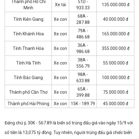
Thành phố Hồ Chí
51D -
Xe tải
135.000.000 đ
Minh
933.33
68A -
Tỉnh Kiên Giang
Xe con
40.000.000 đ
287.88
79A -
Tỉnh Khánh Hòa
Xe con
165.000.000 đ
486.68
36A -
Tỉnh Thanh Hóa
Xe con
355.000.000 đ
986.68
38A -
Tỉnh Hà Tĩnh
Xe con
55.000.000 đ
556.79
98A -
Tỉnh Bắc Giang
Xe con
100.000.000 đ
633.88
65A -
Thành phố Cần Thơ
Xe con
75.000.000 đ
399.88
Thành phố Hải Phòng
Xe con
15K - 189.79
45.000.000 đ
Đáng chú ý, 30K - 567.89 là biển số trúng đấu giá vào ngày 15/9 với
số tiền là 13,075 tỷ đồng. Tuy nhiên, người trúng đấu giá chiếc biển