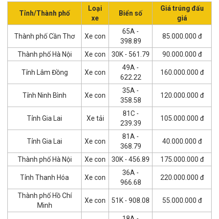
Loại
Giá trúng đấu
Tỉnh/Thành phố
Biển số
xe
giá
65A -
Thành phố Cần Thơ
Xe con
85.000.000 đ
398.89
Thành phố Hà Nội
Xe con
30K - 561.79
90.000.000 đ
49A -
Tỉnh Lâm Đồng
Xe con
160.000.000 đ
622.22
35A -
Tỉnh Ninh Bình
Xe con
120.000.000 đ
358.58
81C -
Tỉnh Gia Lai
Xe tải
105.000.000 đ
239.39
81A -
Tỉnh Gia Lai
Xe con
40.000.000 đ
368.79
Thành phố Hà Nội
Xe con
30K - 456.89
175.000.000 đ
36A -
Tỉnh Thanh Hóa
Xe con
220.000.000 đ
966.68
Thành phố Hồ Chí
Xe con
51K - 908.08
55.000.000 đ
Minh
18A -