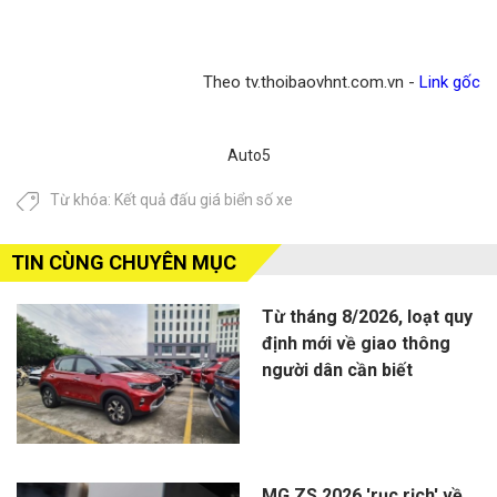
Theo tv.thoibaovhnt.com.vn -
Link gốc
Auto5
Từ khóa:
Kết quả đấu giá biển số xe
TIN CÙNG CHUYÊN MỤC
Từ tháng 8/2026, loạt quy
định mới về giao thông
người dân cần biết
MG ZS 2026 'rục rịch' về