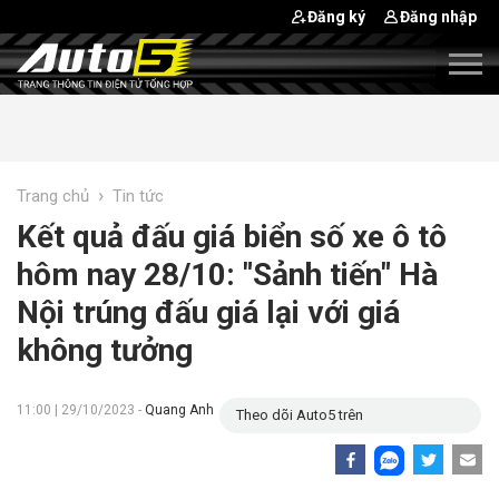
Đăng ký
Đăng nhập
›
Trang chủ
Tin tức
Kết quả đấu giá biển số xe ô tô
hôm nay 28/10: "Sảnh tiến" Hà
Nội trúng đấu giá lại với giá
không tưởng
11:00 | 29/10/2023 -
Quang Anh
Theo dõi Auto5 trên