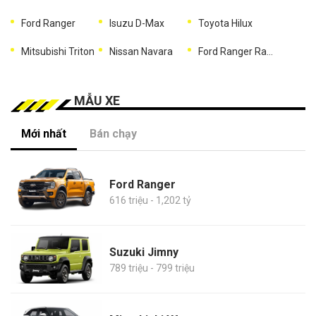
Ford Ranger
Isuzu D-Max
Toyota Hilux
Mitsubishi Triton
Nissan Navara
Ford Ranger Raptor
MẪU XE
Mới nhất
Bán chạy
Ford Ranger
616 triệu - 1,202 tỷ
Suzuki Jimny
789 triệu - 799 triệu