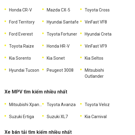
Honda CR-V
Mazda CX-5
Toyota Cross
Ford Territory
Hyundai Santafe
VinFast VF8
Ford Everest
Toyota Fortuner
Hyundai Creta
Toyota Raize
Honda HR-V
VinFast VF9
Kia Sorento
Kia Sonet
Kia Seltos
Hyundai Tucson
Peugeot 3008
Mitsubishi
Outlander
Xe MPV tìm kiếm nhiều nhất
Mitsubishi Xpander
Toyota Avanza
Toyota Veloz
Suzuki Ertiga
Suzuki XL7
Kia Carnival
Xe bán tải tìm kiếm nhiều nhất