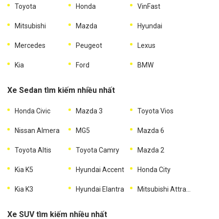
Toyota
Honda
VinFast
Mitsubishi
Mazda
Hyundai
Mercedes
Peugeot
Lexus
Kia
Ford
BMW
Xe Sedan tìm kiếm nhiều nhất
Honda Civic
Mazda 3
Toyota Vios
Nissan Almera
MG5
Mazda 6
Toyota Altis
Toyota Camry
Mazda 2
Kia K5
Hyundai Accent
Honda City
Kia K3
Hyundai Elantra
Mitsubishi Attrage
Xe SUV tìm kiếm nhiều nhất