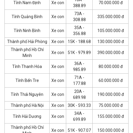
Tỉnh Nam Định
Xe con
70.000.000 đ
388.89
73A -
Tỉnh Quảng Bình
Xe con
335.000.000 đ
308.88
35A -
Tỉnh Ninh Bình
Xe con
105.000.000 đ
356.88
Thành phố Hải Phòng
Xe con
15K - 188.68
130.000.000 đ
Thành phố Hồ Chí
Xe con
51K - 979.89
390.000.000 đ
Minh
36A -
Tỉnh Thanh Hóa
Xe con
80.000.000 đ
985.89
71A -
Tỉnh Bến Tre
Xe con
60.000.000 đ
177.88
20A -
Tỉnh Thái Nguyên
Xe con
190.000.000 đ
689.98
Thành phố Hà Nội
Xe con
30K - 593.33
75.000.000 đ
34A -
Tỉnh Hải Dương
Xe con
155.000.000 đ
699.89
Thành phố Hồ Chí
Xe con
51K - 907.07
150.000.000 đ