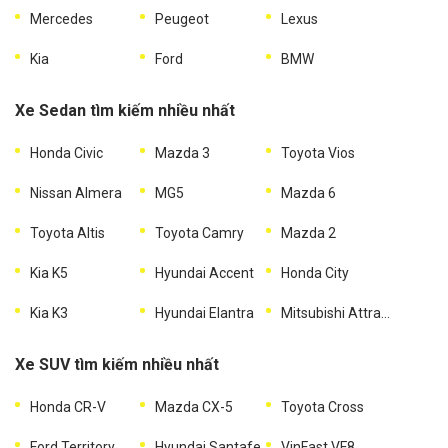
Mercedes
Peugeot
Lexus
Kia
Ford
BMW
Xe Sedan tìm kiếm nhiều nhất
Honda Civic
Mazda 3
Toyota Vios
Nissan Almera
MG5
Mazda 6
Toyota Altis
Toyota Camry
Mazda 2
Kia K5
Hyundai Accent
Honda City
Kia K3
Hyundai Elantra
Mitsubishi Attrage
Xe SUV tìm kiếm nhiều nhất
Honda CR-V
Mazda CX-5
Toyota Cross
Ford Territory
Hyundai Santafe
VinFast VF8