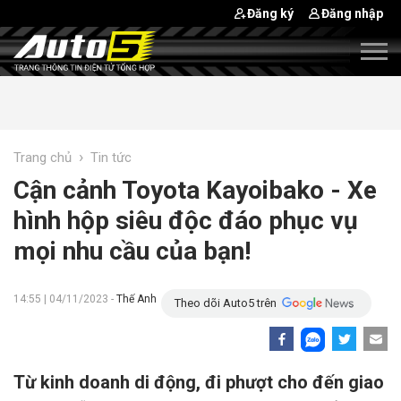
Đăng ký
Đăng nhập
›
Trang chủ
Tin tức
Cận cảnh Toyota Kayoibako - Xe
hình hộp siêu độc đáo phục vụ
mọi nhu cầu của bạn!
14:55 | 04/11/2023 -
Thế Anh
Theo dõi Auto5 trên
Từ kinh doanh di động, đi phượt cho đến giao