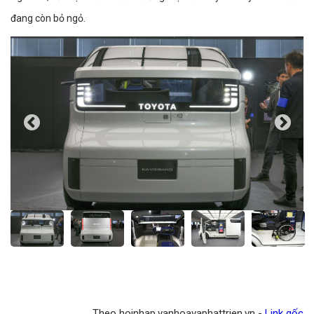
đang còn bỏ ngỏ.
Theo hoinhap.vanhoavaphattrien.vn -
Link gốc