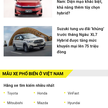
Nam: Diện mạo khác biệt,
khả năng thêm tùy chọn
hybrid?
Suzuki tung ưu đãi 'khủng'
trước tháng Ngâu: XL7
Hybrid được tăng mức
khuyến mại lên 75 triệu
đồng
MẪU XE PHỔ BIẾN Ở VIỆT NAM
Hãng xe tìm kiếm nhiều nhất
Toyota
Honda
VinFast
Mitsubishi
Mazda
Hyundai