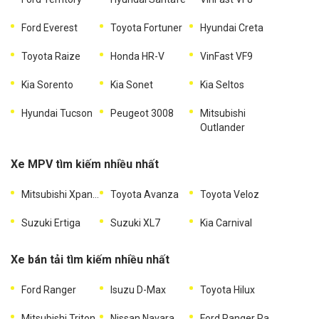
Ford Everest
Toyota Fortuner
Hyundai Creta
Toyota Raize
Honda HR-V
VinFast VF9
Kia Sorento
Kia Sonet
Kia Seltos
Hyundai Tucson
Peugeot 3008
Mitsubishi
Outlander
Xe MPV tìm kiếm nhiều nhất
Mitsubishi Xpander
Toyota Avanza
Toyota Veloz
Suzuki Ertiga
Suzuki XL7
Kia Carnival
Xe bán tải tìm kiếm nhiều nhất
Ford Ranger
Isuzu D-Max
Toyota Hilux
Mitsubishi Triton
Nissan Navara
Ford Ranger Raptor