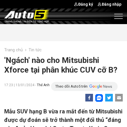
Đăng ký
Đăng nhập
›
Trang chủ
Tin tức
'Ngách' nào cho Mitsubishi
Xforce tại phân khúc CUV cỡ B?
17:23 | 13/01/2024 -
Thế Anh
Theo dõi Auto5 trên
Mẫu SUV hạng B vừa ra mắt đến từ Mitsubishi
được dự đoán sẽ trở thành một đối thủ “đáng