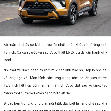
Bộ mâm 5 chấu có kích thước lớn nhất phân khúc với đường kính
18 inch. Cả cản trước và sau được thiết kế tối ưu để vận hành off-
road.
Nội thất xe được hoàn thiện tỉ mỉ ở các khu vực như táp lô bọc da,
vô lăng bọc vải. Màn hình cảm ứng trung tâm cỡ lớn kích thước
12,3 inch kết hợp với màn hình 8 inch được đặt sau vô lăng, tạo
thành một cụm điều khiển dạng nổi hiện đại.
Đi vào bên trong, không gian nội thất, đặc biệt là hàng ghế sau khá
rộng rãi, thậm chí còn nhỉnh hơn một số mẫu xe hạng C. Ghế sau