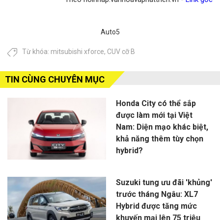
Auto5
Từ khóa:
mitsubishi xforce
,
CUV cỡ B
TIN CÙNG CHUYÊN MỤC
Honda City có thể sắp
được làm mới tại Việt
Nam: Diện mạo khác biệt,
khả năng thêm tùy chọn
hybrid?
Suzuki tung ưu đãi 'khủng'
trước tháng Ngâu: XL7
Hybrid được tăng mức
khuyến mại lên 75 triệu