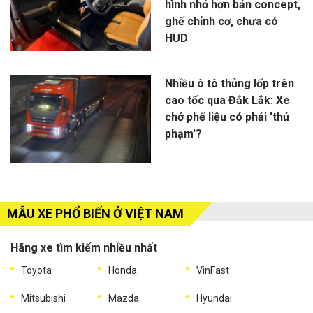
hình nhỏ hơn bản concept,
ghế chỉnh cơ, chưa có
HUD
Nhiều ô tô thủng lốp trên
cao tốc qua Đắk Lắk: Xe
chở phế liệu có phải 'thủ
phạm'?
MẪU XE PHỔ BIẾN Ở VIỆT NAM
Hãng xe tìm kiếm nhiều nhất
Toyota
Honda
VinFast
Mitsubishi
Mazda
Hyundai