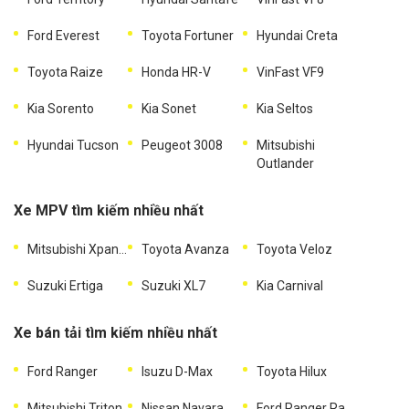
Ford Everest
Toyota Fortuner
Hyundai Creta
Toyota Raize
Honda HR-V
VinFast VF9
Kia Sorento
Kia Sonet
Kia Seltos
Hyundai Tucson
Peugeot 3008
Mitsubishi
Outlander
Xe MPV tìm kiếm nhiều nhất
Mitsubishi Xpander
Toyota Avanza
Toyota Veloz
Suzuki Ertiga
Suzuki XL7
Kia Carnival
Xe bán tải tìm kiếm nhiều nhất
Ford Ranger
Isuzu D-Max
Toyota Hilux
Mitsubishi Triton
Nissan Navara
Ford Ranger Raptor