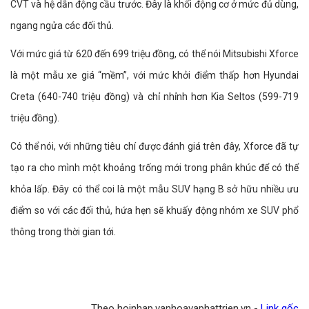
CVT và hệ dẫn động cầu trước. Đây là khối động cơ ở mức đủ dùng,
ngang ngửa các đối thủ.
Với mức giá từ 620 đến 699 triệu đồng, có thể nói Mitsubishi Xforce
là một mẫu xe giá “mềm”, với mức khởi điểm thấp hơn Hyundai
Creta (640-740 triệu đồng) và chỉ nhỉnh hơn Kia Seltos (599-719
triệu đồng).
Có thể nói, với những tiêu chí được đánh giá trên đây, Xforce đã tự
tạo ra cho mình một khoảng trống mới trong phân khúc để có thể
khỏa lấp. Đây có thể coi là một mẫu SUV hạng B sở hữu nhiều ưu
điểm so với các đối thủ, hứa hẹn sẽ khuấy động nhóm xe SUV phổ
thông trong thời gian tới.
Theo hoinhap.vanhoavaphattrien.vn -
Link gốc