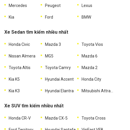
Mercedes
Peugeot
Lexus
Kia
Ford
BMW
Xe Sedan tìm kiếm nhiều nhất
Honda Civic
Mazda 3
Toyota Vios
Nissan Almera
MG5
Mazda 6
Toyota Altis
Toyota Camry
Mazda 2
Kia K5
Hyundai Accent
Honda City
Kia K3
Hyundai Elantra
Mitsubishi Attrage
Xe SUV tìm kiếm nhiều nhất
Honda CR-V
Mazda CX-5
Toyota Cross
Ford Territory
Hyundai Santafe
VinFast VF8