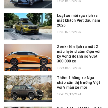
15:45 06/02/2025
Loạt xe mới rục rịch ra
mắt khách Việt đầu năm
2025
13:30 02/02/2025
Zeekr lên lịch ra mắt 2
mẫu hybrid cắm điện với
kỳ vọng doanh số vượt
300.000 xe
10:24 04/01/2025
Thêm 1 hãng xe Nga
chào sân thị trường Việt
với 9 mẫu xe mới
09:40 29/12/2024