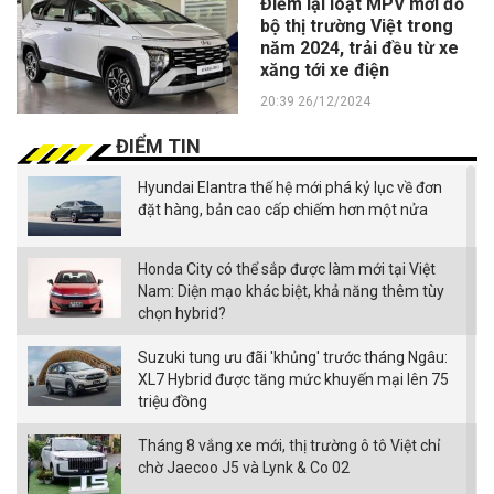
Điểm lại loạt MPV mới đổ
bộ thị trường Việt trong
năm 2024, trải đều từ xe
xăng tới xe điện
20:39 26/12/2024
ĐIỂM TIN
Hyundai Elantra thế hệ mới phá kỷ lục về đơn
đặt hàng, bản cao cấp chiếm hơn một nửa
Honda City có thể sắp được làm mới tại Việt
Nam: Diện mạo khác biệt, khả năng thêm tùy
chọn hybrid?
Suzuki tung ưu đãi 'khủng' trước tháng Ngâu:
XL7 Hybrid được tăng mức khuyến mại lên 75
triệu đồng
Tháng 8 vắng xe mới, thị trường ô tô Việt chỉ
chờ Jaecoo J5 và Lynk & Co 02