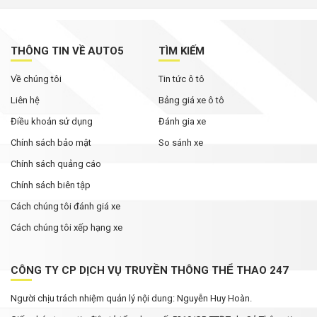
ý
Không chỉ cạnh tranh bằng giá bán, các hãng ô
tô đua nhau nâng thời hạn bảo hành
THÔNG TIN VỀ AUTO5
TÌM KIẾM
Về chúng tôi
Tin tức ô tô
Rolls-Royce Phantom siêu hiếm xuất hiện trong
bài đăng của Hoa hậu Mai Phương Thúy
Liên hệ
Bảng giá xe ô tô
Điều khoản sử dụng
Đánh gia xe
Chính sách bảo mật
So sánh xe
Chính sách quảng cáo
Chính sách biên tập
Cách chúng tôi đánh giá xe
Cách chúng tôi xếp hạng xe
CÔNG TY CP DỊCH VỤ TRUYỀN THÔNG THỂ THAO 247
Người chịu trách nhiệm quản lý nội dung: Nguyễn Huy Hoàn.