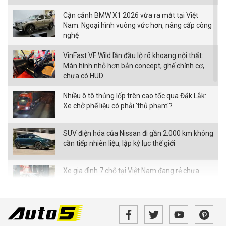
Cận cảnh BMW X1 2026 vừa ra mắt tại Việt
Nam: Ngoại hình vuông vức hơn, nâng cấp công
nghệ
VinFast VF Wild lần đầu lộ rõ khoang nội thất:
Màn hình nhỏ hơn bản concept, ghế chỉnh cơ,
chưa có HUD
Nhiều ô tô thủng lốp trên cao tốc qua Đắk Lắk:
Xe chở phế liệu có phải 'thủ phạm'?
SUV điện hóa của Nissan đi gần 2.000 km không
cần tiếp nhiên liệu, lập kỷ lục thế giới
Xe gia đình 7 chỗ tại Việt Nam đang rẻ chưa
từng thấy
Bán tải điện VinFast VF Wild bản tiền thương
mại bất ngờ xuất hiện với loạt thay đổi đáng chú