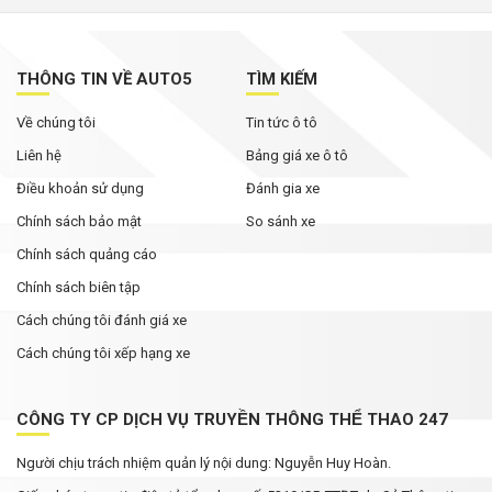
SUV điện hóa của Nissan đi gần 2.000 km không
cần tiếp nhiên liệu, lập kỷ lục thế giới
THÔNG TIN VỀ AUTO5
TÌM KIẾM
Về chúng tôi
Tin tức ô tô
Xe gia đình 7 chỗ tại Việt Nam đang rẻ chưa
từng thấy
Liên hệ
Bảng giá xe ô tô
Điều khoản sử dụng
Đánh gia xe
Chính sách bảo mật
So sánh xe
Chính sách quảng cáo
Chính sách biên tập
Cách chúng tôi đánh giá xe
Cách chúng tôi xếp hạng xe
CÔNG TY CP DỊCH VỤ TRUYỀN THÔNG THỂ THAO 247
Người chịu trách nhiệm quản lý nội dung: Nguyễn Huy Hoàn.