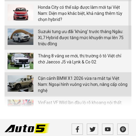
Honda City có thể sắp được làm mới tại Việt
Nam: Diện mạo khác biệt, khả năng thêm tùy
chọn hybrid?
Suzuki tung ưu đãi 'khủng' trước tháng Ngâu:
XL7 Hybrid được tăng mức khuyến mại lên 75
triệu đồng
Tháng 8 vắng xe mới, thị trường ô tô Việt chỉ
chờ Jaecoo J5 và Lynk & Co 02
Cận cảnh BMW X1 2026 vừa ra mắt tại Việt
Nam: Ngoại hình vuông vức hơn, nâng cấp công
nghệ
VinFast VF Wild lần đầu lộ rõ khoang nội thất:
Màn hình nhỏ hơn bản concept, ghế chỉnh cơ,
chưa có HUD
Nhiều ô tô thủng lốp trên cao tốc qua Đắk Lắk:
Xe chở phế liệu có phải 'thủ phạm'?