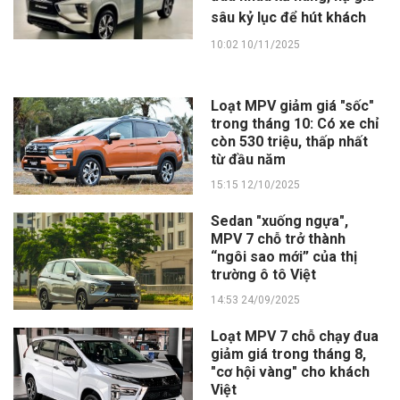
sâu kỷ lục để hút khách
10:02 10/11/2025
Loạt MPV giảm giá "sốc"
trong tháng 10: Có xe chỉ
còn 530 triệu, thấp nhất
từ đầu năm
15:15 12/10/2025
Sedan "xuống ngựa",
MPV 7 chỗ trở thành
“ngôi sao mới” của thị
trường ô tô Việt
14:53 24/09/2025
Loạt MPV 7 chỗ chạy đua
giảm giá trong tháng 8,
"cơ hội vàng" cho khách
Việt