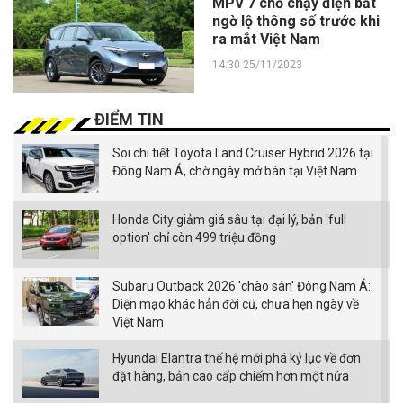
MPV 7 chỗ chạy điện bất
ngờ lộ thông số trước khi
ra mắt Việt Nam
14:30 25/11/2023
ĐIỂM TIN
Soi chi tiết Toyota Land Cruiser Hybrid 2026 tại
Đông Nam Á, chờ ngày mở bán tại Việt Nam
Honda City giảm giá sâu tại đại lý, bản 'full
option' chỉ còn 499 triệu đồng
Subaru Outback 2026 'chào sân' Đông Nam Á:
Diện mạo khác hẳn đời cũ, chưa hẹn ngày về
Việt Nam
Hyundai Elantra thế hệ mới phá kỷ lục về đơn
đặt hàng, bản cao cấp chiếm hơn một nửa