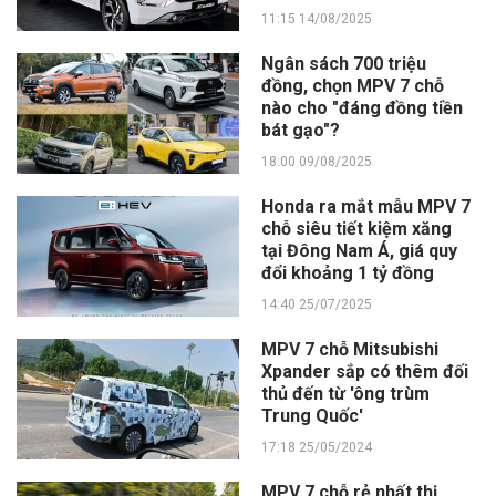
11:15 14/08/2025
Ngân sách 700 triệu
đồng, chọn MPV 7 chỗ
nào cho "đáng đồng tiền
bát gạo"?
18:00 09/08/2025
Honda ra mắt mẫu MPV 7
chỗ siêu tiết kiệm xăng
tại Đông Nam Á, giá quy
đổi khoảng 1 tỷ đồng
14:40 25/07/2025
MPV 7 chỗ Mitsubishi
Xpander sắp có thêm đối
thủ đến từ 'ông trùm
Trung Quốc'
17:18 25/05/2024
MPV 7 chỗ rẻ nhất thị