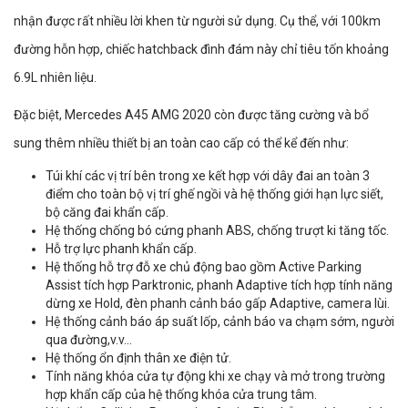
nhận được rất nhiều lời khen từ người sử dụng. Cụ thể, với 100km
đường hỗn hợp, chiếc hatchback đình đám này chỉ tiêu tốn khoảng
6.9L nhiên liệu.
Đặc biệt, Mercedes A45 AMG 2020 còn được tăng cường và bổ
sung thêm nhiều thiết bị an toàn cao cấp có thể kể đến như:
Túi khí các vị trí bên trong xe kết hợp với dây đai an toàn 3
điểm cho toàn bộ vị trí ghế ngồi và hệ thống giới hạn lực siết,
bộ căng đai khẩn cấp.
Hệ thống chống bó cứng phanh ABS, chống trượt ki tăng tốc.
Hỗ trợ lực phanh khẩn cấp.
Hệ thống hỗ trợ đỗ xe chủ động bao gồm Active Parking
Assist tích hợp Parktronic, phanh Adaptive tích hợp tính năng
dừng xe Hold, đèn phanh cảnh báo gấp Adaptive, camera lùi.
Hệ thống cảnh báo áp suất lốp, cảnh báo va chạm sớm, người
qua đường,v.v…
Hệ thống ổn định thân xe điện tử.
Tính năng khóa cửa tự động khi xe chạy và mở trong trường
hợp khẩn cấp của hệ thống khóa cửa trung tâm.