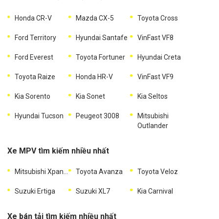
Honda CR-V
Mazda CX-5
Toyota Cross
Ford Territory
Hyundai Santafe
VinFast VF8
Ford Everest
Toyota Fortuner
Hyundai Creta
Toyota Raize
Honda HR-V
VinFast VF9
Kia Sorento
Kia Sonet
Kia Seltos
Hyundai Tucson
Peugeot 3008
Mitsubishi
Outlander
Xe MPV tìm kiếm nhiều nhất
Mitsubishi Xpander
Toyota Avanza
Toyota Veloz
Suzuki Ertiga
Suzuki XL7
Kia Carnival
Xe bán tải tìm kiếm nhiều nhất