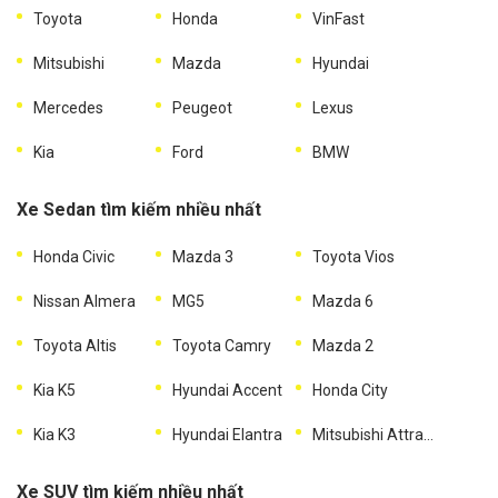
Toyota
Honda
VinFast
Mitsubishi
Mazda
Hyundai
Mercedes
Peugeot
Lexus
Kia
Ford
BMW
Xe Sedan tìm kiếm nhiều nhất
Honda Civic
Mazda 3
Toyota Vios
Nissan Almera
MG5
Mazda 6
Toyota Altis
Toyota Camry
Mazda 2
Kia K5
Hyundai Accent
Honda City
Kia K3
Hyundai Elantra
Mitsubishi Attrage
Xe SUV tìm kiếm nhiều nhất