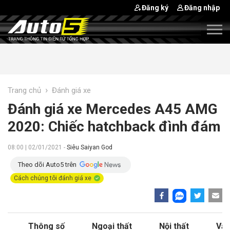
Đăng ký
Đăng nhập
›
Trang chủ
Đánh giá xe
Đánh giá xe Mercedes A45 AMG
2020: Chiếc hatchback đình đám
08:00 | 02/01/2021 -
Siêu Saiyan God
Theo dõi Auto5 trên
Cách chúng tôi đánh giá xe
Thông số
Ngoại thất
Nội thất
Vận