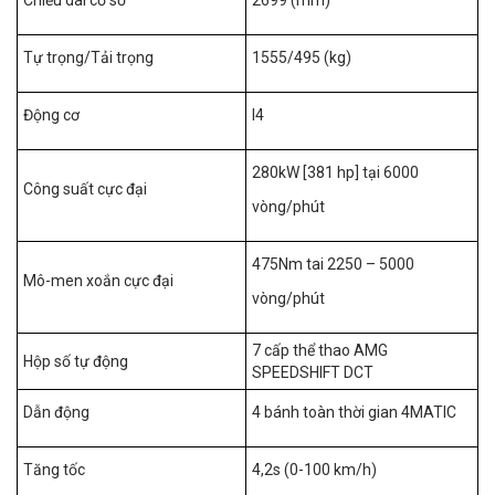
Chiều dài cơ sở
2699 (mm)
Tự trọng/Tải trọng
1555/495 (kg)
Động cơ
I4
280kW [381 hp] tại 6000
Công suất cực đại
vòng/phút
475Nm tai 2250 – 5000
Mô-men xoắn cực đại
vòng/phút
7 cấp thể thao AMG
Hộp số tự động
SPEEDSHIFT DCT
Dẫn động
4 bánh toàn thời gian 4MATIC
Tăng tốc
4,2s (0-100 km/h)