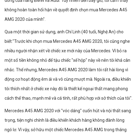
dòng của hãng BMW và Audi. Tuy nhiên đến bây giờ, tôi cảm thấy
không hoàn toàn hối hận về quyết định chọn mua Mercedes A45
AMG 2020 của mình".
Qua một thời gian sử dụng, anh Chí Linh (40 tuổi, Nghệ An) cho
biết:"Trước khi chọn mua Mercedes A45 AMG 2020, tôi cũng nghe
nhiều người nhận xét về chiếc xe mới này của Mercedes. Vì bỏ ra
một số tiền không nhỏ để tậu chiếc "xế hộp" này về nên tôi khá cân
nhắc. Thế nhưng, Mercedes A45 AMG 2020 làm tôi rất hài lòng vì
động cơ hoạt động êm ái và vô cùng mượt mà. Ngoài ra, điều khiến
tôi thích nhất ở chiếc xe này đó là thiết kế ngoại thất mang phong
cách thể thao, mạnh mẽ và cá tính, rất phù hợp với sở thích của tôi".
Mercedes A45 AMG 2020 với "vóc dáng" cuốn hút và nội thất sang
trọng, tiện nghi chính là điều khiến khách hàng không đành lòng
ngó lơ. Vì vậy, sở hữu một chiếc Mercedes A45 AMG trong tháng