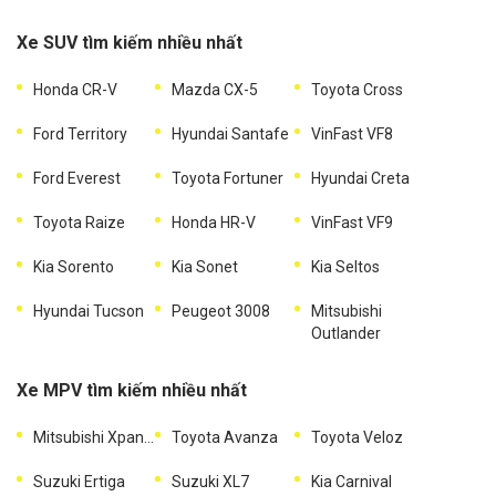
Xe SUV tìm kiếm nhiều nhất
Honda CR-V
Mazda CX-5
Toyota Cross
Ford Territory
Hyundai Santafe
VinFast VF8
Ford Everest
Toyota Fortuner
Hyundai Creta
Toyota Raize
Honda HR-V
VinFast VF9
Kia Sorento
Kia Sonet
Kia Seltos
Hyundai Tucson
Peugeot 3008
Mitsubishi
Outlander
Xe MPV tìm kiếm nhiều nhất
Mitsubishi Xpander
Toyota Avanza
Toyota Veloz
Suzuki Ertiga
Suzuki XL7
Kia Carnival