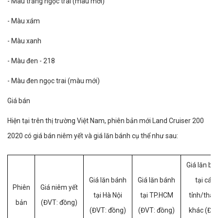
- Màu trắng ngọc trai (màu mới)
- Màu xám
- Màu xanh
- Màu đen - 218
- Màu đen ngọc trai (màu mới)
Giá bán
Hiện tại trên thị trường Việt Nam, phiên bản mới Land Cruiser 200
2020 có giá bán niêm yết và giá lăn bánh cụ thể như sau:
Giá lăn bá
Giá lăn bánh
Giá lăn bánh
tại các
Phiên
Giá niêm yết
tại Hà Nội
tại TP.HCM
tỉnh/thà
bản
(ĐVT: đồng)
(ĐVT: đồng)
(ĐVT: đồng)
khác (ĐV