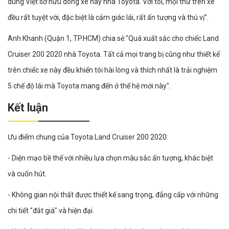
dùng Việt sở hữu dòng xe này nhà Toyota. Với tôi, mọi thứ trên xe
đều rất tuyệt vời, đặc biệt là cảm giác lái, rất ấn tượng và thú vị".
Anh Khanh (Quận 1, TP.HCM) chia sẻ:"Quá xuất sắc cho chiếc Land
Cruiser 200 2020 nhà Toyota. Tất cả mọi trang bị cũng như thiết kế
trên chiếc xe này đều khiến tôi hài lòng và thích nhất là trải nghiệm
5 chế độ lái mà Toyota mang đến ở thế hệ mới này".
Kết luận
Ưu điểm chung của Toyota Land Cruiser 200 2020:
- Diện mạo bề thế với nhiều lựa chọn màu sắc ấn tượng, khác biệt
và cuốn hút.
- Không gian nội thất được thiết kế sang trọng, đẳng cấp với những
chi tiết "đắt giá" và hiện đại.