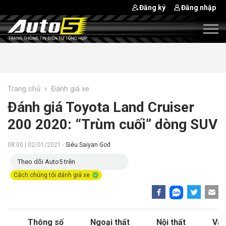
Đăng ký
Đăng nhập
›
Trang chủ
Đánh giá xe
Đánh giá Toyota Land Cruiser
200 2020: “Trùm cuối” dòng SUV
08:00 | 02/01/2021 -
Siêu Saiyan God
Theo dõi Auto5 trên
Cách chúng tôi đánh giá xe
Thông số
Ngoại thất
Nội thất
Vận