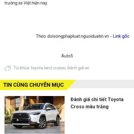
trường xe Việt hiện nay.
Theo doisongphapluat.nguoiduatin.vn -
Link gốc
Auto5
Từ khóa:
toyota land cruiser
,
Đánh giá xe
TIN CÙNG CHUYÊN MỤC
Đánh giá chi tiết Toyota
Cross màu trắng