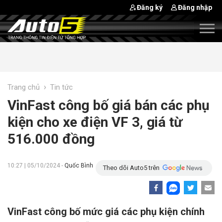
Đăng ký
Đăng nhập
›
Trang chủ
Tin tức
VinFast công bố giá bán các phụ
kiện cho xe điện VF 3, giá từ
516.000 đồng
10:27 | 05/10/2024 -
Quốc Bình
Theo dõi Auto5 trên
VinFast công bố mức giá các phụ kiện chính