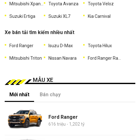
Mitsubishi Xpander
Toyota Avanza
Toyota Veloz
Suzuki Ertiga
Suzuki XL7
Kia Carnival
Xe bán tải tìm kiếm nhiều nhất
Ford Ranger
Isuzu D-Max
Toyota Hilux
Mitsubishi Triton
Nissan Navara
Ford Ranger Raptor
MẪU XE
Mới nhất
Bán chạy
Ford Ranger
616 triệu - 1,202 tỷ