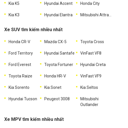
Kia K5
Hyundai Accent
Honda City
Kia K3
Hyundai Elantra
Mitsubishi Attrage
Xe SUV tìm kiếm nhiều nhất
Honda CR-V
Mazda CX-5
Toyota Cross
Ford Territory
Hyundai Santafe
VinFast VF8
Ford Everest
Toyota Fortuner
Hyundai Creta
Toyota Raize
Honda HR-V
VinFast VF9
Kia Sorento
Kia Sonet
Kia Seltos
Hyundai Tucson
Peugeot 3008
Mitsubishi
Outlander
Xe MPV tìm kiếm nhiều nhất