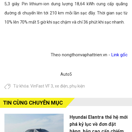
5,3 giây. Pin lithium-ion dung lượng 18,64 kWh cung cấp quãng
đường di chuyển lên tới 210 km mỗi lần sạc đầy. Thời gian sạc từ
10% lên 70% mất 5 giờ khi sạc chậm và chỉ 36 phút khi sạc nhanh.
Theo nongthonvaphattrien.vn -
Link gốc
Auto5
Từ khóa:
VinFast VF 3
,
xe điện
,
phụ kiện
TIN CÙNG CHUYÊN MỤC
Hyundai Elantra thế hệ mới
phá kỷ lục về đơn đặt
hàng, bản cao cấp chiếm