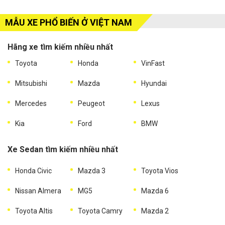
MẪU XE PHỔ BIẾN Ở VIỆT NAM
Hãng xe tìm kiếm nhiều nhất
Toyota
Honda
VinFast
Mitsubishi
Mazda
Hyundai
Mercedes
Peugeot
Lexus
Kia
Ford
BMW
Xe Sedan tìm kiếm nhiều nhất
Honda Civic
Mazda 3
Toyota Vios
Nissan Almera
MG5
Mazda 6
Toyota Altis
Toyota Camry
Mazda 2