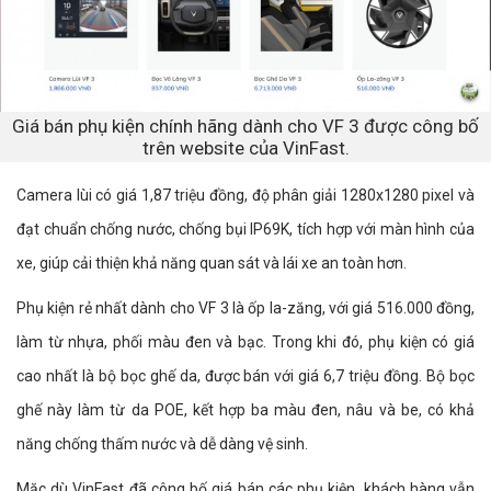
Giá bán phụ kiện chính hãng dành cho VF 3 được công bố
trên website của VinFast.
Camera lùi có giá 1,87 triệu đồng, độ phân giải 1280x1280 pixel và
đạt chuẩn chống nước, chống bụi IP69K, tích hợp với màn hình của
xe, giúp cải thiện khả năng quan sát và lái xe an toàn hơn.
Phụ kiện rẻ nhất dành cho VF 3 là ốp la-zăng, với giá 516.000 đồng,
làm từ nhựa, phối màu đen và bạc. Trong khi đó, phụ kiện có giá
cao nhất là bộ bọc ghế da, được bán với giá 6,7 triệu đồng. Bộ bọc
ghế này làm từ da POE, kết hợp ba màu đen, nâu và be, có khả
năng chống thấm nước và dễ dàng vệ sinh.
Mặc dù VinFast đã công bố giá bán các phụ kiện, khách hàng vẫn