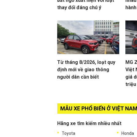
bất ngờ xuất hiện với loạt
nhau
thay đổi đáng chú ý
hành
Từ tháng 8/2026, loạt quy
MG ZS
định mới về giao thông
Việt
người dân cần biết
giá d
triệ
MẪU XE PHỔ BIẾN Ở VIỆT NA
Hãng xe tìm kiếm nhiều nhất
Toyota
Honda