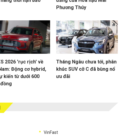
 nâng thời hạn bảo
đăng của Hoa hậu Mai
Phương Thúy
 2026 'rục rịch' về
Tháng Ngâu chưa tới, phân
 Nam: Động cơ hybrid,
khúc SUV cỡ C đã bùng nổ
ự kiến từ dưới 600
ưu đãi
u đồng
M
VinFast