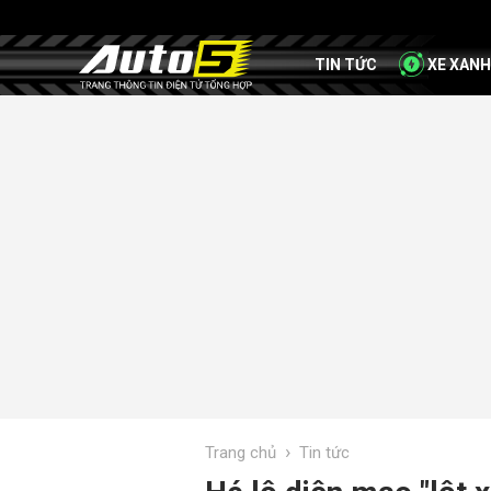
TIN TỨC
XE XANH
›
Trang chủ
Tin tức