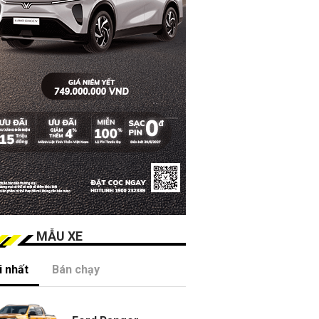
MẪU XE
 nhất
Bán chạy