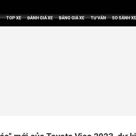
TOP XE
ĐÁNH GIÁ XE
BẢNG GIÁ XE
TƯ VẤN
SO SÁNH X