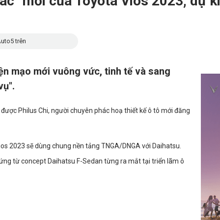
xác" mới của Toyota Vios 2023, dự 
uto5 trên
iện mạo mới vuông vức, tinh tế và sang
vụ".
ược Philus Chi, người chuyên phác hoạ thiết kế ô tô mới đăng
 Vios 2023 sẽ dùng chung nền tảng TNGA/DNGA với Daihatsu.
ứng từ concept Daihatsu F-Sedan từng ra mắt tại triển lãm ô