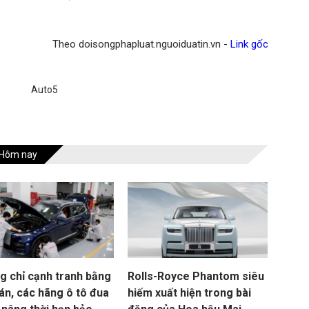
Theo doisongphapluat.nguoiduatin.vn -
Link gốc
Auto5
Hôm nay
g chỉ cạnh tranh bằng
Rolls-Royce Phantom siêu
án, các hãng ô tô đua
hiếm xuất hiện trong bài