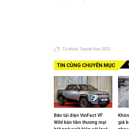
Từ khóa:
Toyota Vios 2023
TIN CÙNG CHUYÊN MỤC
Bán tải điện VinFast VF
Khôn
Wild bản tiền thương mại
giá b