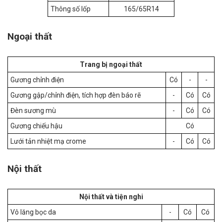
Thông số lốp
165/65R14
Ngoại thất
Trang bị ngoại thất
Gương chỉnh điện
Có
-
-
Gương gập/chỉnh điện, tích hợp đèn báo rẽ
-
Có
Có
Đèn sương mù
-
Có
Có
Gương chiếu hậu
Có
Lưới tản nhiệt mạ crome
-
Có
Có
Nội thất
Nội thất và tiện nghi
Vô lăng bọc da
-
Có
Có