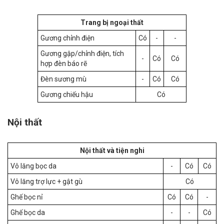
Trang bị ngoại thất
Gương chỉnh điện
Có
-
-
Gương gập/chỉnh điện, tích
-
Có
Có
hợp đèn báo rẽ
Đèn sương mù
-
Có
Có
Gương chiếu hậu
Có
Nội thất
Nội thất và tiện nghi
Vô lăng bọc da
-
Có
Có
Vô lăng trợ lực + gật gù
Có
Ghế bọc nỉ
Có
Có
-
Ghế bọc da
-
-
Có