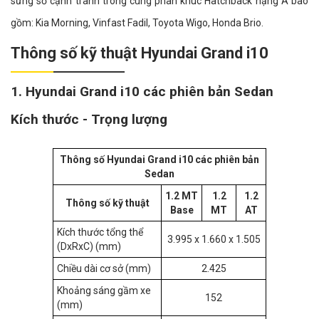
sừng sỏ cạnh tranh trong cùng phân khúc Hatchback hạng A bao
gồm: Kia Morning, Vinfast Fadil, Toyota Wigo, Honda Brio.
Thông số kỹ thuật Hyundai Grand i10
1. Hyundai Grand i10 các phiên bản Sedan
Kích thước - Trọng lượng
Thông số Hyundai Grand i10 các phiên bản
Sedan
1.2 MT
1.2
1.2
Thông số kỹ thuật
Base
MT
AT
Kích thước tổng thể
3.995 x 1.660 x 1.505
(DxRxC) (mm)
Chiều dài cơ sở (mm)
2.425
Khoảng sáng gầm xe
152
(mm)