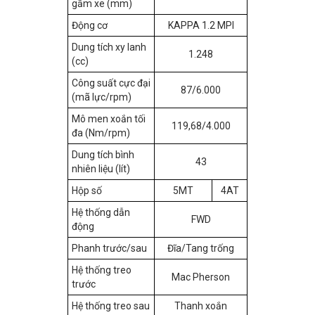
gầm xe (mm)
Động cơ
KAPPA 1.2 MPI
Dung tích xy lanh
1.248
(cc)
Công suất cực đại
87/6.000
(mã lực/rpm)
Mô men xoắn tối
119,68/4.000
đa (Nm/rpm)
Dung tích bình
43
nhiên liệu (lít)
Hộp số
5MT
4AT
Hệ thống dẫn
FWD
động
Phanh trước/sau
Đĩa/Tang trống
Hệ thống treo
Mac Pherson
trước
Hệ thống treo sau
Thanh xoắn