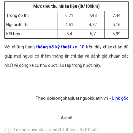
Mức tiêu thụ nhiên liệu (lít/100km)
Trong đô thị
6,71
7,43
7,44
Ngoài đô thị
4,61
4,72
5,16
Kết hợp
5,4
5,7
5,99
Với những bảng
thông số kỹ thuật xe i10
trên đây chắc chắn đã
giúp mọi người có thêm thông tin chi tiết và đánh giá chuẩn xác
nhất về dòng xe cỡ nhỏ được lắp ráp trong nước này.
Theo doisongphapluat.nguoiduatin.vn -
Link gốc
Auto5
Từ khóa:
hyundai grand i10
,
thông số kỹ thuật