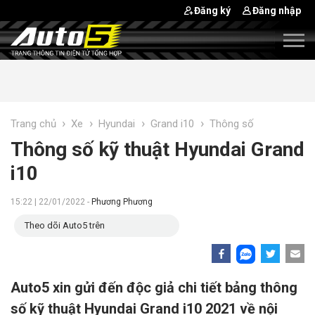
Đăng ký
Đăng nhập
›
›
›
›
Trang chủ
Xe
Hyundai
Grand i10
Thông số
Thông số kỹ thuật Hyundai Grand
i10
15:22 | 22/01/2022 -
Phương Phương
Theo dõi Auto5 trên
Auto5 xin gửi đến độc giả chi tiết bảng thông
số kỹ thuật Hyundai Grand i10 2021 về nội