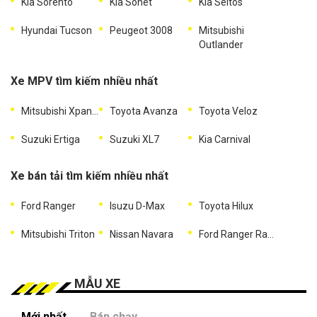
Kia Sorento
Kia Sonet
Kia Seltos
Hyundai Tucson
Peugeot 3008
Mitsubishi
Outlander
Xe MPV tìm kiếm nhiều nhất
Mitsubishi Xpander
Toyota Avanza
Toyota Veloz
Suzuki Ertiga
Suzuki XL7
Kia Carnival
Xe bán tải tìm kiếm nhiều nhất
Ford Ranger
Isuzu D-Max
Toyota Hilux
Mitsubishi Triton
Nissan Navara
Ford Ranger Raptor
MẪU XE
Mới nhất
Bán chạy