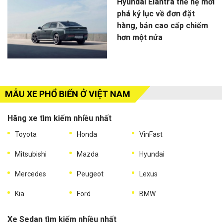
Hyundai Elantra thế hệ mới
phá kỷ lục về đơn đặt
hàng, bản cao cấp chiếm
hơn một nửa
MẪU XE PHỔ BIẾN Ở VIỆT NAM
Hãng xe tìm kiếm nhiều nhất
Toyota
Honda
VinFast
Mitsubishi
Mazda
Hyundai
Mercedes
Peugeot
Lexus
Kia
Ford
BMW
Xe Sedan tìm kiếm nhiều nhất