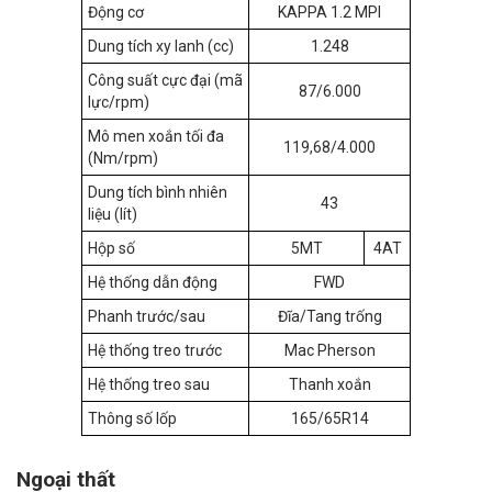
Động cơ
KAPPA 1.2 MPI
Dung tích xy lanh (cc)
1.248
Công suất cực đại (mã
87/6.000
lực/rpm)
Mô men xoắn tối đa
119,68/4.000
(Nm/rpm)
Dung tích bình nhiên
43
liệu (lít)
Hộp số
5MT
4AT
Hệ thống dẫn động
FWD
Phanh trước/sau
Đĩa/Tang trống
Hệ thống treo trước
Mac Pherson
Hệ thống treo sau
Thanh xoắn
Thông số lốp
165/65R14
Ngoại thất