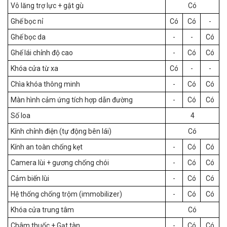
Vô lăng trợ lực + gật gù
Có
Ghế bọc nỉ
Có
Có
-
Ghế bọc da
-
-
Có
Ghế lái chỉnh độ cao
-
Có
Có
Khóa cửa từ xa
Có
-
-
Chìa khóa thông minh
-
Có
Có
Màn hình cảm ứng tích hợp dẫn đường
-
Có
Có
Số loa
4
Kính chỉnh điện (tự động bên lái)
Có
Kính an toàn chống kẹt
-
Có
Có
Camera lùi + gương chống chói
-
Có
Có
Cảm biến lùi
-
Có
Có
Hệ thống chống trộm (immobilizer)
-
Có
Có
Khóa cửa trung tâm
Có
Châm thuốc + Gạt tàn
-
Có
Có