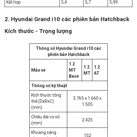
Kết hợp
5,4
5,7
5,99
2. Hyundai Grand i10 các phiên bản Hatchback
Kích thước - Trọng lượng
Thông số Hyundai Grand i10 các
phiên bản Hatchback
1.2
1.2
1.2
Mẫu xe
MT
MT
AT
Base
Thông số kỹ thuật
Kích thước tổng
3.765 x 1.660 x
thể (DxRxC)
1.505
(mm)
Chiều dài cơ sở
2.425
(mm)
Khoảng sáng
152