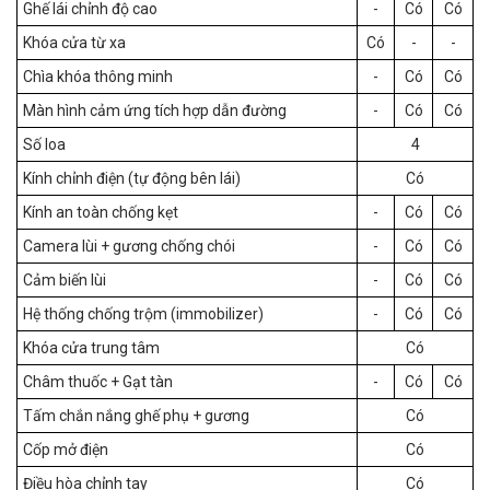
Ghế lái chỉnh độ cao
-
Có
Có
Khóa cửa từ xa
Có
-
-
Chìa khóa thông minh
-
Có
Có
Màn hình cảm ứng tích hợp dẫn đường
-
Có
Có
Số loa
4
Kính chỉnh điện (tự động bên lái)
Có
Kính an toàn chống kẹt
-
Có
Có
Camera lùi + gương chống chói
-
Có
Có
Cảm biến lùi
-
Có
Có
Hệ thống chống trộm (immobilizer)
-
Có
Có
Khóa cửa trung tâm
Có
Châm thuốc + Gạt tàn
-
Có
Có
Tấm chắn nắng ghế phụ + gương
Có
Cốp mở điện
Có
Điều hòa chỉnh tay
Có