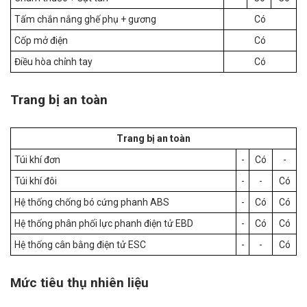
Tấm chắn nắng ghế phụ + gương
Có
Cốp mở điện
Có
Điều hòa chỉnh tay
Có
Trang bị an toàn
Trang bị an toàn
Túi khí đơn
-
Có
-
Túi khí đôi
-
-
Có
Hệ thống chống bó cứng phanh ABS
-
Có
Có
Hệ thống phân phối lực phanh điện tử EBD
-
Có
Có
Hệ thống cân bằng điện tử ESC
-
-
Có
Mức tiêu thụ nhiên liệu