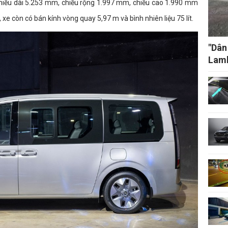
chiều dài 5.253 mm, chiều rộng 1.997 mm, chiều cao 1.990 mm
xe còn có bán kính vòng quay 5,97 m và bình nhiên liệu 75 lít.
"Dân
Lamb