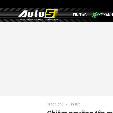
TIN TỨC
XE XANH
›
Trang chủ
Tin tức