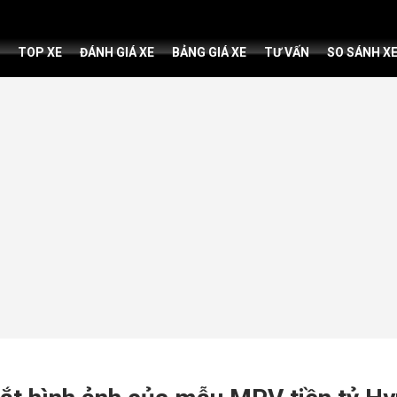
TOP XE
ĐÁNH GIÁ XE
BẢNG GIÁ XE
TƯ VẤN
SO SÁNH X