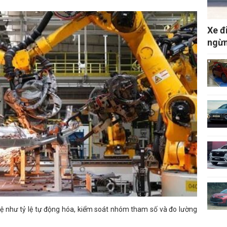
Xe đ
ngừn
ệ như tỷ lệ tự động hóa, kiểm soát nhóm tham số và đo lường