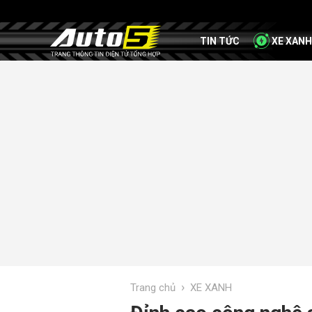
TIN TỨC
XE XANH
›
Trang chủ
XE XANH