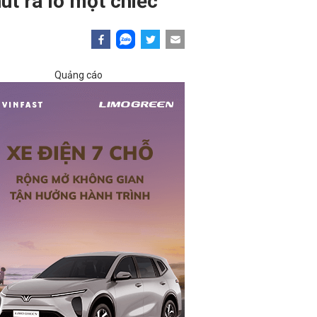
út ra lò một chiếc
Quảng cáo