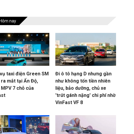
Hôm nay
 vụ taxi điện Green SM
Đi ô tô hạng D nhưng gần
ra mắt tại Ấn Độ,
như không tốn tiền nhiên
 MPV 7 chỗ của
liệu, bảo dưỡng, chủ xe
ast
'trút gánh nặng' chi phí nhờ
VinFast VF 8