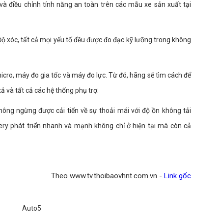
à điều chỉnh tính năng an toàn trên các mẫu xe sản xuất tại
Độ xóc, tất cả mọi yếu tố đều được đo đạc kỹ lưỡng trong không
micro, máy đo gia tốc và máy đo lực. Từ đó, hãng sẽ tìm cách để
xả và tất cả các hệ thống phụ trợ.
 không ngừng được cải tiến về sự thoải mái với độ ồn không tải
hery phát triển nhanh và mạnh không chỉ ở hiện tại mà còn cả
Theo www.tv.thoibaovhnt.com.vn -
Link gốc
Auto5