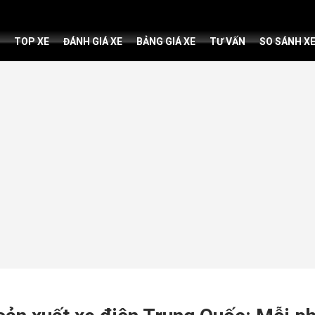
TOP XE
ĐÁNH GIÁ XE
BẢNG GIÁ XE
TƯ VẤN
SO SÁNH X