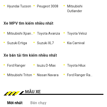
Hyundai Tucson
Peugeot 3008
Mitsubishi
Outlander
Xe MPV tìm kiếm nhiều nhất
Mitsubishi Xpander
Toyota Avanza
Toyota Veloz
Suzuki Ertiga
Suzuki XL7
Kia Carnival
Xe bán tải tìm kiếm nhiều nhất
Ford Ranger
Isuzu D-Max
Toyota Hilux
Mitsubishi Triton
Nissan Navara
Ford Ranger Raptor
MẪU XE
Mới nhất
Bán chạy