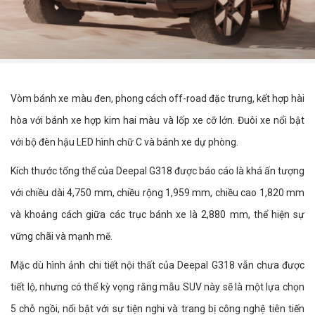
Vòm bánh xe màu đen, phong cách off-road đặc trưng, kết hợp hài
hòa với bánh xe hợp kim hai màu và lốp xe cỡ lớn. Đuôi xe nổi bật
với bộ đèn hậu LED hình chữ C và bánh xe dự phòng.
Kích thước tổng thể của Deepal G318 được báo cáo là khá ấn tượng
với chiều dài 4,750 mm, chiều rộng 1,959 mm, chiều cao 1,820 mm
và khoảng cách giữa các trục bánh xe là 2,880 mm, thể hiện sự
vững chãi và mạnh mẽ.
Mặc dù hình ảnh chi tiết nội thất của Deepal G318 vẫn chưa được
tiết lộ, nhưng có thể kỳ vọng rằng mẫu SUV này sẽ là một lựa chọn
5 chỗ ngồi, nổi bật với sự tiện nghi và trang bị công nghệ tiên tiến