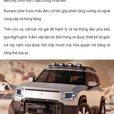
đèn DRL hình chữ C đặc trưng ở hai bên.
Bumper phía trước màu đen, cỡ lớn, góp phần tăng cường vẻ ngoài
cứng cáp và hùng dũng.
Trên nóc xe, nổi bật với giá đỡ hành lý và hệ thống đèn pha kiểu
sportlight gồm 4 đèn xếp liền kề. Bên hông xe được thiết kế tối giản
với tay nắm cửa được tích hợp mượt mà, hòa quyện với dáng vẻ
tổng thể của xe.