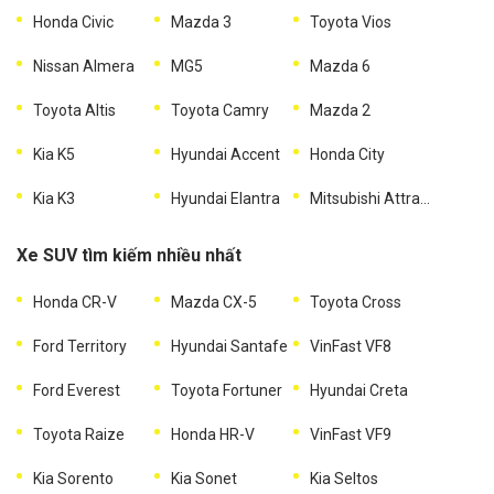
Honda Civic
Mazda 3
Toyota Vios
Nissan Almera
MG5
Mazda 6
Toyota Altis
Toyota Camry
Mazda 2
Kia K5
Hyundai Accent
Honda City
Kia K3
Hyundai Elantra
Mitsubishi Attrage
Xe SUV tìm kiếm nhiều nhất
Honda CR-V
Mazda CX-5
Toyota Cross
Ford Territory
Hyundai Santafe
VinFast VF8
Ford Everest
Toyota Fortuner
Hyundai Creta
Toyota Raize
Honda HR-V
VinFast VF9
Kia Sorento
Kia Sonet
Kia Seltos