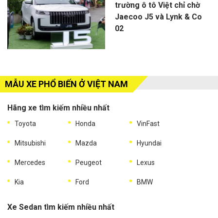
trường ô tô Việt chỉ chờ
Jaecoo J5 và Lynk & Co
02
MẪU XE PHỔ BIẾN Ở VIỆT NAM
Hãng xe tìm kiếm nhiều nhất
Toyota
Honda
VinFast
Mitsubishi
Mazda
Hyundai
Mercedes
Peugeot
Lexus
Kia
Ford
BMW
Xe Sedan tìm kiếm nhiều nhất