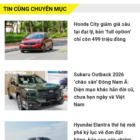
TIN CÙNG CHUYÊN MỤC
Honda City giảm giá sâu
tại đại lý, bản 'full option'
chỉ còn 499 triệu đồng
Subaru Outback 2026
'chào sân' Đông Nam Á:
Diện mạo khác hẳn đời cũ,
chưa hẹn ngày về Việt
Nam
Hyundai Elantra thế hệ mới
phá kỷ lục về đơn đặt
hàng, bản cao cấp chiếm