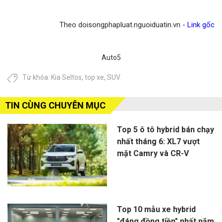
Theo doisongphapluat.nguoiduatin.vn -
Link gốc
Auto5
Từ khóa:
Kia Seltos
,
top xe
,
SUV
TIN CÙNG CHUYÊN MỤC
Top 5 ô tô hybrid bán chạy
nhất tháng 6: XL7 vượt
mặt Camry và CR-V
Top 10 mẫu xe hybrid
"đáng đồng tiền" nhất năm