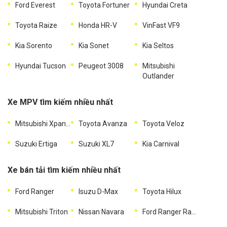
Ford Everest
Toyota Fortuner
Hyundai Creta
Toyota Raize
Honda HR-V
VinFast VF9
Kia Sorento
Kia Sonet
Kia Seltos
Hyundai Tucson
Peugeot 3008
Mitsubishi
Outlander
Xe MPV tìm kiếm nhiều nhất
Mitsubishi Xpander
Toyota Avanza
Toyota Veloz
Suzuki Ertiga
Suzuki XL7
Kia Carnival
Xe bán tải tìm kiếm nhiều nhất
Ford Ranger
Isuzu D-Max
Toyota Hilux
Mitsubishi Triton
Nissan Navara
Ford Ranger Raptor