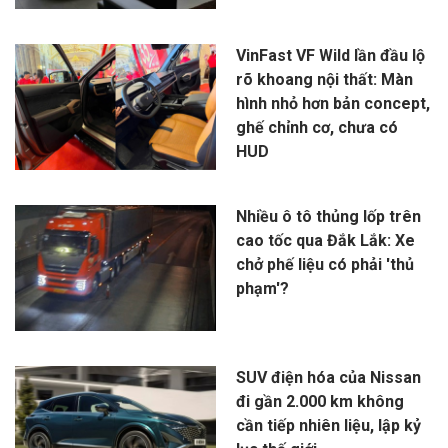
VinFast VF Wild lần đầu lộ
rõ khoang nội thất: Màn
hình nhỏ hơn bản concept,
ghế chỉnh cơ, chưa có
HUD
Nhiều ô tô thủng lốp trên
cao tốc qua Đắk Lắk: Xe
chở phế liệu có phải 'thủ
phạm'?
SUV điện hóa của Nissan
đi gần 2.000 km không
cần tiếp nhiên liệu, lập kỷ