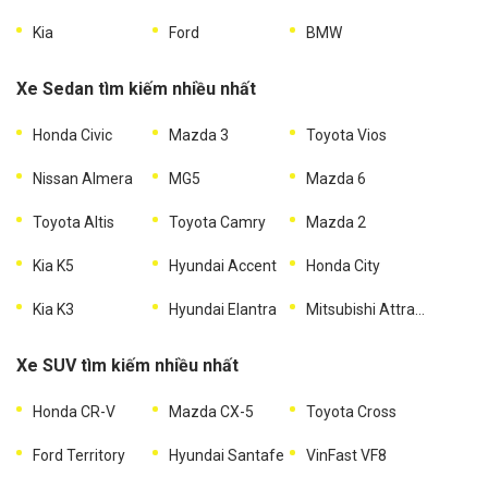
Kia
Ford
BMW
Xe Sedan tìm kiếm nhiều nhất
Honda Civic
Mazda 3
Toyota Vios
Nissan Almera
MG5
Mazda 6
Toyota Altis
Toyota Camry
Mazda 2
Kia K5
Hyundai Accent
Honda City
Kia K3
Hyundai Elantra
Mitsubishi Attrage
Xe SUV tìm kiếm nhiều nhất
Honda CR-V
Mazda CX-5
Toyota Cross
Ford Territory
Hyundai Santafe
VinFast VF8