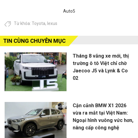
dụng
mở
Việt
Hilu
VNeID
bán
Auto5
Nam,
gấp
từ
hãng
tới
ngày
Từ khóa:
Toyota
,
lexus
xe
6
mai
đầu
lần
1/8
tiên
'ông
TIN CÙNG CHUYÊN MỤC
làm
trùm
được
For
Tháng 8 vắng xe mới, thị
điều
Ran
trường ô tô Việt chỉ chờ
này
Jaecoo J5 và Lynk & Co
02
Cận cảnh BMW X1 2026
vừa ra mắt tại Việt Nam:
Ngoại hình vuông vức hơn,
nâng cấp công nghệ