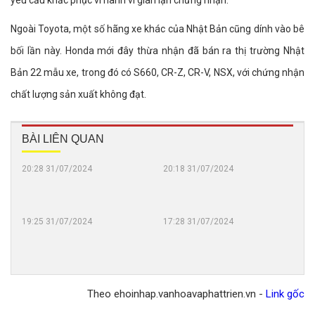
yêu cầu khắc phục vì hành vi gian lận chứng nhận.
Ngoài Toyota, một số hãng xe khác của Nhật Bản cũng dính vào bê
bối lần này. Honda mới đây thừa nhận đã bán ra thị trường Nhật
Bản 22 mẫu xe, trong đó có S660, CR-Z, CR-V, NSX, với chứng nhận
chất lượng sản xuất không đạt.
BÀI LIÊN QUAN
20:28 31/07/2024
20:18 31/07/2024
Người
BYD
dân
Son
đã
L
có
"ch
19:25 31/07/2024
17:28 31/07/2024
Toyota
Đây
thể
hàn
sắp
là
bấm
chỉ
đạt
nơi
biển
tron
cột
mà
số
vòn
mốc
doa
trên
72
Theo ehoinhap.vanhoavaphattrien.vn -
Link gốc
"khủng"
số
ứng
giờ
tại
Toy