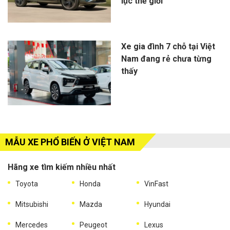
lục thế giới
Xe gia đình 7 chỗ tại Việt
Nam đang rẻ chưa từng
thấy
MẪU XE PHỔ BIẾN Ở VIỆT NAM
Hãng xe tìm kiếm nhiều nhất
Toyota
Honda
VinFast
Mitsubishi
Mazda
Hyundai
Mercedes
Peugeot
Lexus