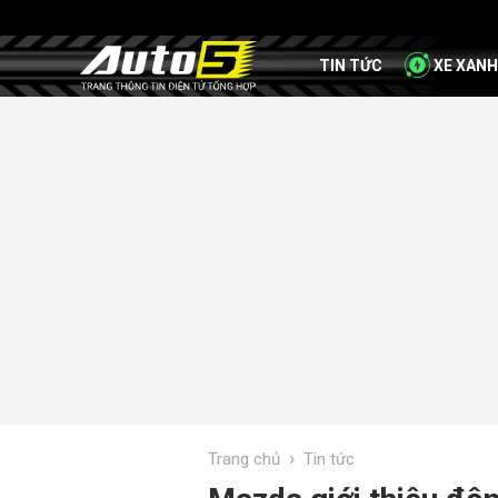
TIN TỨC
XE XANH
›
Trang chủ
Tin tức