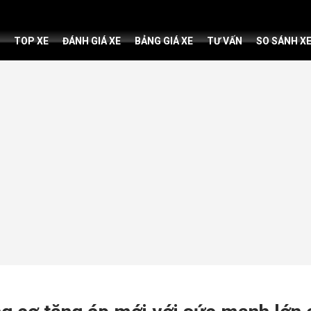
TOP XE
ĐÁNH GIÁ XE
BẢNG GIÁ XE
TƯ VẤN
SO SÁNH X