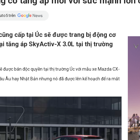
ng cơ tăng áp mới với sức mạnh lớn
uto5 trên
ũng cấp tại Úc sẽ được trang bị động cơ
ại tăng áp SkyActiv-X 3.0L tại thị trường
sẽ được bán độc quyền tại thị trường Úc với mẫu xe Mazda CX-
hâu Âu hay Nhật Bản nhưng nó đã được lên kế hoạch để ra mắt