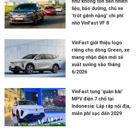
như không tốn tiền nhiên
liệu, bảo dưỡng, chủ xe
'trút gánh nặng' chi phí
nhờ VinFast VF 8
VinFast giới thiệu logo
riêng cho dòng Green, xe
mang nhận diện mới sẽ
xuất xưởng vào tháng
6/2026
VinFast tung 'quân bài'
MPV điện 7 chỗ tại
Indonesia: Lắp ráp nội địa,
miễn phí sạc đến 2029