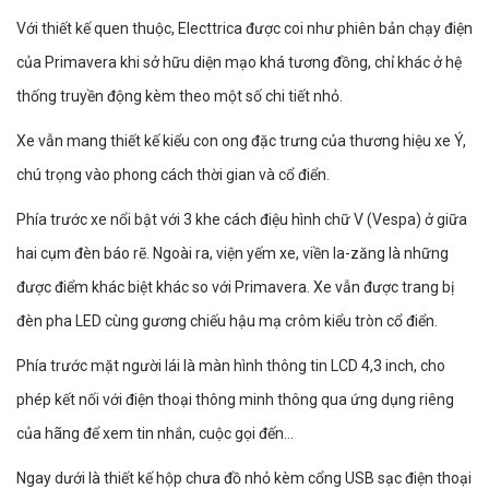
Với thiết kế quen thuộc, Electtrica được coi như phiên bản chạy điện
của Primavera khi sở hữu diện mạo khá tương đồng, chỉ khác ở hệ
thống truyền động kèm theo một số chi tiết nhỏ.
Xe vẫn mang thiết kế kiểu con ong đặc trưng của thương hiệu xe Ý,
chú trọng vào phong cách thời gian và cổ điển.
Phía trước xe nổi bật với 3 khe cách điệu hình chữ V (Vespa) ở giữa
hai cụm đèn báo rẽ. Ngoài ra, viện yếm xe, viền la-zăng là những
được điểm khác biệt khác so với Primavera. Xe vẫn được trang bị
đèn pha LED cùng gương chiếu hậu mạ crôm kiểu tròn cổ điển.
Phía trước mặt người lái là màn hình thông tin LCD 4,3 inch, cho
phép kết nối với điện thoại thông minh thông qua ứng dụng riêng
của hãng để xem tin nhắn, cuộc gọi đến…
Ngay dưới là thiết kế hộp chưa đồ nhỏ kèm cổng USB sạc điện thoại