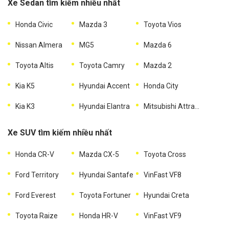
Xe Sedan tìm kiếm nhiều nhất
Honda Civic
Mazda 3
Toyota Vios
Nissan Almera
MG5
Mazda 6
Toyota Altis
Toyota Camry
Mazda 2
Kia K5
Hyundai Accent
Honda City
Kia K3
Hyundai Elantra
Mitsubishi Attrage
Xe SUV tìm kiếm nhiều nhất
Honda CR-V
Mazda CX-5
Toyota Cross
Ford Territory
Hyundai Santafe
VinFast VF8
Ford Everest
Toyota Fortuner
Hyundai Creta
Toyota Raize
Honda HR-V
VinFast VF9