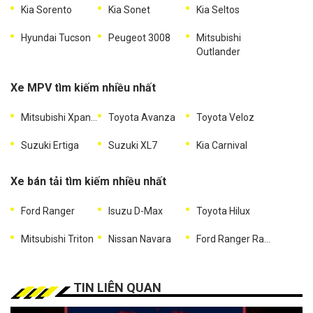
Kia Sorento
Kia Sonet
Kia Seltos
Hyundai Tucson
Peugeot 3008
Mitsubishi
Outlander
Xe MPV tìm kiếm nhiều nhất
Mitsubishi Xpander
Toyota Avanza
Toyota Veloz
Suzuki Ertiga
Suzuki XL7
Kia Carnival
Xe bán tải tìm kiếm nhiều nhất
Ford Ranger
Isuzu D-Max
Toyota Hilux
Mitsubishi Triton
Nissan Navara
Ford Ranger Raptor
TIN LIÊN QUAN