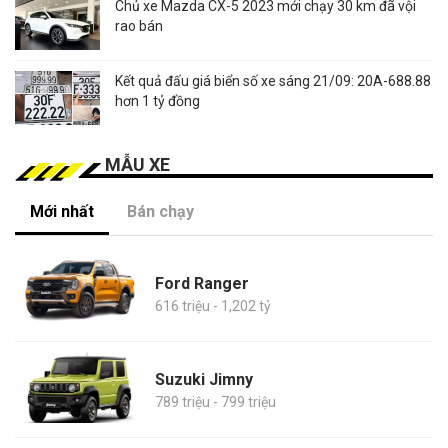
Chủ xe Mazda CX-5 2023 mới chạy 30 km đã vội
rao bán
Kết quả đấu giá biển số xe sáng 21/09: 20A-688.88
hơn 1 tỷ đồng
MẪU XE
Mới nhất
Bán chạy
Ford Ranger
616 triệu - 1,202 tỷ
Suzuki Jimny
789 triệu - 799 triệu