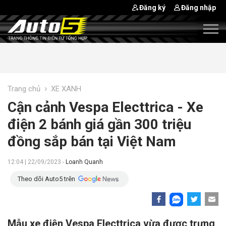
Đăng ký
Đăng nhập
›
Trang chủ
XE XANH
Cận cảnh Vespa Electtrica - Xe
điện 2 bánh giá gần 300 triệu
đồng sắp bán tại Việt Nam
12:04 | 22/09/2023 -
Loanh Quanh
Theo dõi Auto5 trên
Mẫu xe điện Vespa Electtrica vừa được trưng