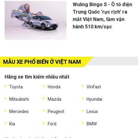
Wuling Bingo S - Ô tô điện
Trung Quốc 'rục rịch' ra
mắt Việt Nam, tầm vận
hành 510 km/sạc
MẪU XE PHỔ BIẾN Ở VIỆT NAM
Hãng xe tìm kiếm nhiều nhất
Toyota
Honda
VinFast
Mitsubishi
Mazda
Hyundai
Mercedes
Peugeot
Lexus
Kia
Ford
BMW