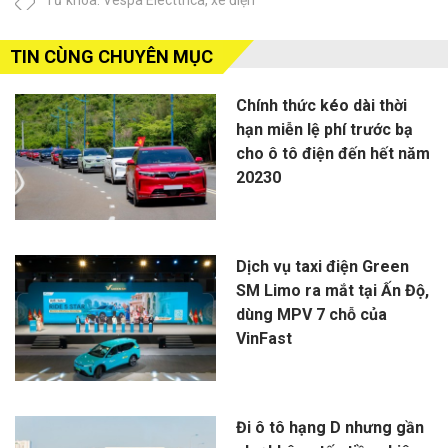
Từ khóa:
Vespa Electtrica
,
xe điện
TIN CÙNG CHUYÊN MỤC
Chính thức kéo dài thời
hạn miễn lệ phí trước bạ
cho ô tô điện đến hết năm
20230
Dịch vụ taxi điện Green
SM Limo ra mắt tại Ấn Độ,
dùng MPV 7 chỗ của
VinFast
Đi ô tô hạng D nhưng gần