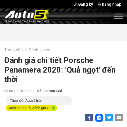
Đăng ký
Đăng nhập
›
Trang chủ
Đánh giá xe
Đánh giá chi tiết Porsche
Panamera 2020: 'Quả ngọt' đến
thời
08:00 | 02/01/2021 -
Siêu Saiyan God
Theo dõi Auto5 trên
Cách chúng tôi đánh giá xe