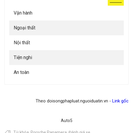
Vận hành
Ngoại thất
Nội thất
Tiện nghi
An toàn
Theo doisongphapluat.nguoiduatin.vn -
Link gốc
Auto5
Từ khóa:
Porsche Panamera
,
Đánh giá xe