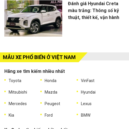
Đánh giá Hyundai Creta
màu trắng: Thông số kỹ
thuật, thiết kế, vận hành
MẪU XE PHỔ BIẾN Ở VIỆT NAM
Hãng xe tìm kiếm nhiều nhất
Toyota
Honda
VinFast
Mitsubishi
Mazda
Hyundai
Mercedes
Peugeot
Lexus
Kia
Ford
BMW