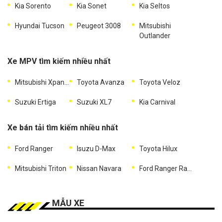
Kia Sorento
Kia Sonet
Kia Seltos
Hyundai Tucson
Peugeot 3008
Mitsubishi
Outlander
Xe MPV tìm kiếm nhiều nhất
Mitsubishi Xpander
Toyota Avanza
Toyota Veloz
Suzuki Ertiga
Suzuki XL7
Kia Carnival
Xe bán tải tìm kiếm nhiều nhất
Ford Ranger
Isuzu D-Max
Toyota Hilux
Mitsubishi Triton
Nissan Navara
Ford Ranger Raptor
MẪU XE