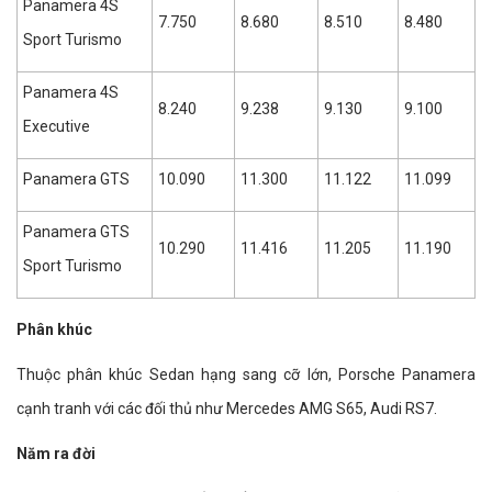
Panamera 4S
7.750
8.680
8.510
8.480
Sport Turismo
Panamera 4S
8.240
9.238
9.130
9.100
Executive
Panamera GTS
10.090
11.300
11.122
11.099
Panamera GTS
10.290
11.416
11.205
11.190
Sport Turismo
Phân khúc
Thuộc phân khúc Sedan hạng sang cỡ lớn, Porsche Panamera
cạnh tranh với các đối thủ như Mercedes AMG S65, Audi RS7.
Năm ra đời