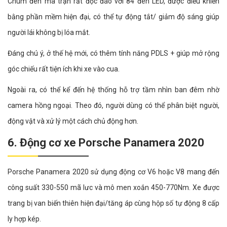
Chùm đèn ma trận rất độc đáo với 84 đèn LED, được điều khiển
bằng phần mềm hiện đại, có thể tự động tắt/ giảm độ sáng giúp
người lái không bị lóa mắt.
Đáng chú ý, ở thế hệ mới, có thêm tính năng PDLS + giúp mở rộng
góc chiếu rất tiện ích khi xe vào cua.
Ngoài ra, có thể kể đến hệ thống hỗ trợ tầm nhìn ban đêm nhờ
camera hồng ngoại. Theo đó, người dùng có thể phân biệt người,
động vật và xử lý một cách chủ động hơn.
6. Động cơ xe Porsche Panamera 2020
Porsche Panamera 2020 sử dụng động cơ V6 hoặc V8 mang đến
công suất 330-550 mã lưc và mô men xoắn 450-770Nm. Xe được
trang bị van biến thiên hiện đại/tăng áp cùng hộp số tự động 8 cấp
ly hợp kép.