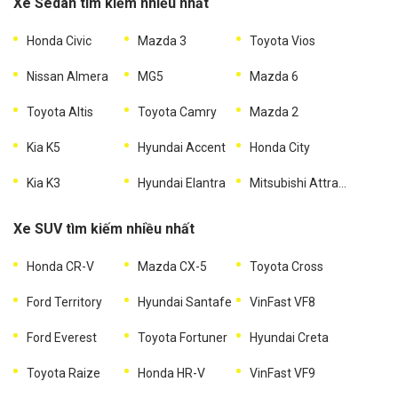
Xe Sedan tìm kiếm nhiều nhất
Honda Civic
Mazda 3
Toyota Vios
Nissan Almera
MG5
Mazda 6
Toyota Altis
Toyota Camry
Mazda 2
Kia K5
Hyundai Accent
Honda City
Kia K3
Hyundai Elantra
Mitsubishi Attrage
Xe SUV tìm kiếm nhiều nhất
Honda CR-V
Mazda CX-5
Toyota Cross
Ford Territory
Hyundai Santafe
VinFast VF8
Ford Everest
Toyota Fortuner
Hyundai Creta
Toyota Raize
Honda HR-V
VinFast VF9