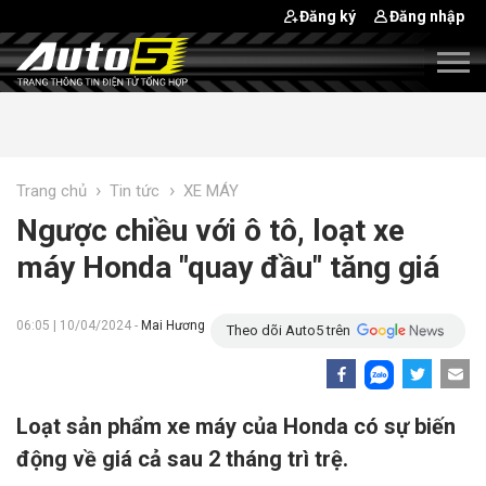
Đăng ký
Đăng nhập
›
›
Trang chủ
Tin tức
XE MÁY
Ngược chiều với ô tô, loạt xe
máy Honda "quay đầu" tăng giá
06:05 | 10/04/2024 -
Mai Hương
Theo dõi Auto5 trên
Loạt sản phẩm xe máy của Honda có sự biến
động về giá cả sau 2 tháng trì trệ.