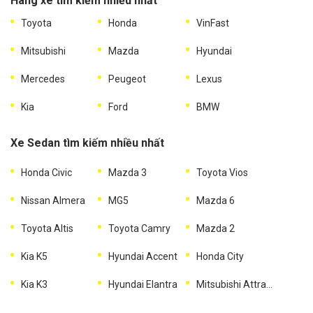
Hãng xe tìm kiếm nhiều nhất
Toyota
Honda
VinFast
Mitsubishi
Mazda
Hyundai
Mercedes
Peugeot
Lexus
Kia
Ford
BMW
Xe Sedan tìm kiếm nhiều nhất
Honda Civic
Mazda 3
Toyota Vios
Nissan Almera
MG5
Mazda 6
Toyota Altis
Toyota Camry
Mazda 2
Kia K5
Hyundai Accent
Honda City
Kia K3
Hyundai Elantra
Mitsubishi Attrage