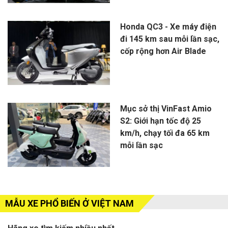
Honda QC3 - Xe máy điện
đi 145 km sau mỗi lần sạc,
cốp rộng hơn Air Blade
Mục sở thị VinFast Amio
S2: Giới hạn tốc độ 25
km/h, chạy tối đa 65 km
mỗi lần sạc
MẪU XE PHỔ BIẾN Ở VIỆT NAM