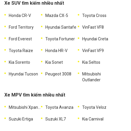
Xe SUV tìm kiếm nhiều nhất
Honda CR-V
Mazda CX-5
Toyota Cross
Ford Territory
Hyundai Santafe
VinFast VF8
Ford Everest
Toyota Fortuner
Hyundai Creta
Toyota Raize
Honda HR-V
VinFast VF9
Kia Sorento
Kia Sonet
Kia Seltos
Hyundai Tucson
Peugeot 3008
Mitsubishi
Outlander
Xe MPV tìm kiếm nhiều nhất
Mitsubishi Xpander
Toyota Avanza
Toyota Veloz
Suzuki Ertiga
Suzuki XL7
Kia Carnival