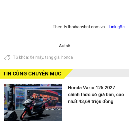
Theo tv.thoibaovhnt.com.vn -
Link gốc
Auto5
Từ khóa:
Xe máy
,
tăng giá
,
honda
TIN CÙNG CHUYÊN MỤC
Honda Vario 125 2027
chính thức có giá bán, cao
nhất 43,69 triệu đồng