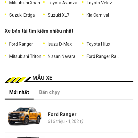
Mitsubishi Xpander
Toyota Avanza
Toyota Veloz
Suzuki Ertiga
Suzuki XL7
Kia Carnival
Xe bán tải tìm kiếm nhiều nhất
Ford Ranger
Isuzu D-Max
Toyota Hilux
Mitsubishi Triton
Nissan Navara
Ford Ranger Raptor
MẪU XE
Mới nhất
Bán chạy
Ford Ranger
616 triệu - 1,202 tỷ