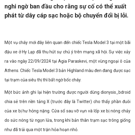
nghi ngờ ban đầu cho rằng sự cố có thể xuất
phát từ dây cáp sạc hoặc bộ chuyển đổi bị lỗi.
Một vụ cháy mới đây liên quan đến chiếc Tesla Model 3 tại một bãi
đậu xe ở Hy Lạp đã thu hút sự chú ý trên mạng xã hội. Sự việc xảy
ra vào ngày 22/09/2024 tại Agia Paraskevi, một vùng ngoại ô của
Athens. Chiếc Tesla Model 3 bản Highland màu đen đang được sạc
tại trạm của siêu thị thì bất ngờ bốc cháy.
Một bức ảnh ghi lại hiện trường được người dùng dionysis_bdroid
chia sẻ trên nền tảng X (trước đây là Twitter) cho thấy phần đuôi
của xe bị hư hỏng nặng. Cửa sổ sau vỡ vụn và lốp xe bị nóng chảy
do sức nóng từ ngọn lửa, trong khi bản thân trạm sạc trông giống
như đã trải qua một trận hỏa hoạn nhỏ.