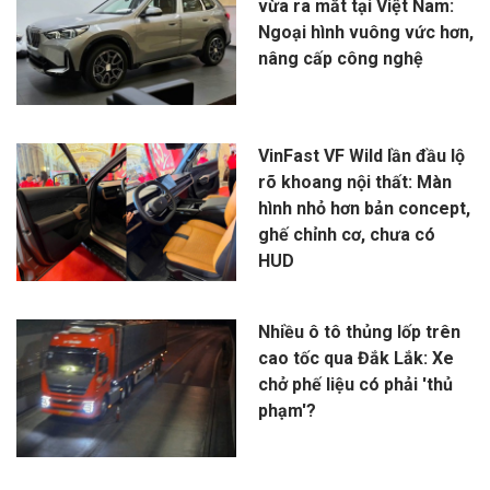
vừa ra mắt tại Việt Nam:
Ngoại hình vuông vức hơn,
nâng cấp công nghệ
VinFast VF Wild lần đầu lộ
rõ khoang nội thất: Màn
hình nhỏ hơn bản concept,
ghế chỉnh cơ, chưa có
HUD
Nhiều ô tô thủng lốp trên
cao tốc qua Đắk Lắk: Xe
chở phế liệu có phải 'thủ
phạm'?