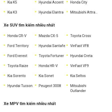
Kia K5
Hyundai Accent
Honda City
Kia K3
Hyundai Elantra
Mitsubishi Attrage
Xe SUV tìm kiếm nhiều nhất
Honda CR-V
Mazda CX-5
Toyota Cross
Ford Territory
Hyundai Santafe
VinFast VF8
Ford Everest
Toyota Fortuner
Hyundai Creta
Toyota Raize
Honda HR-V
VinFast VF9
Kia Sorento
Kia Sonet
Kia Seltos
Hyundai Tucson
Peugeot 3008
Mitsubishi
Outlander
Xe MPV tìm kiếm nhiều nhất