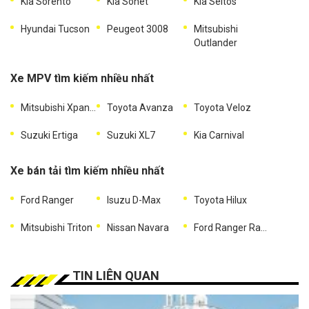
Kia Sorento
Kia Sonet
Kia Seltos
Hyundai Tucson
Peugeot 3008
Mitsubishi
Outlander
Xe MPV tìm kiếm nhiều nhất
Mitsubishi Xpander
Toyota Avanza
Toyota Veloz
Suzuki Ertiga
Suzuki XL7
Kia Carnival
Xe bán tải tìm kiếm nhiều nhất
Ford Ranger
Isuzu D-Max
Toyota Hilux
Mitsubishi Triton
Nissan Navara
Ford Ranger Raptor
TIN LIÊN QUAN