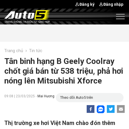
Đăng ký
Đăng nhập
›
Trang chủ
Tin tức
Tân binh hạng B Geely Coolray
chốt giá bán từ 538 triệu, phả hơi
nóng lên Mitsubishi Xforce
09:08 | 23/03/2025 -
Mai Hương
Theo dõi Auto5 trên
Thị trường xe hơi Việt Nam chào đón thêm