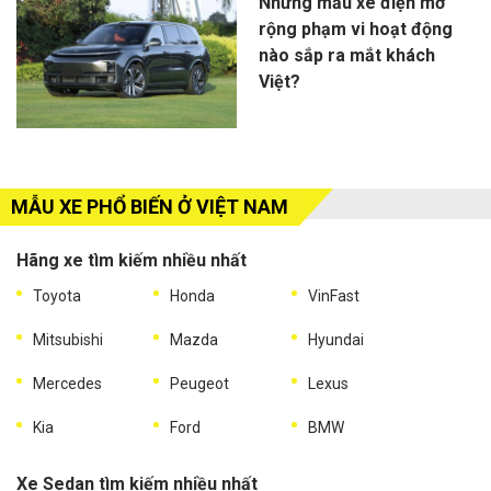
Những mẫu xe điện mở
rộng phạm vi hoạt động
nào sắp ra mắt khách
Việt?
MẪU XE PHỔ BIẾN Ở VIỆT NAM
Hãng xe tìm kiếm nhiều nhất
Toyota
Honda
VinFast
Mitsubishi
Mazda
Hyundai
Mercedes
Peugeot
Lexus
Kia
Ford
BMW
Xe Sedan tìm kiếm nhiều nhất