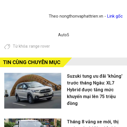
Theo nongthonvaphattrien.vn -
Link gốc
Auto5
Từ khóa:
range rover
TIN CÙNG CHUYÊN MỤC
Suzuki tung ưu đãi 'khủng'
trước tháng Ngâu: XL7
Hybrid được tăng mức
khuyến mại lên 75 triệu
đồng
Tháng 8 vắng xe mới, thị