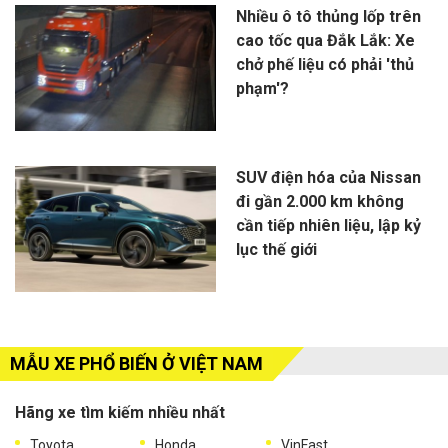
Nhiều ô tô thủng lốp trên
cao tốc qua Đắk Lắk: Xe
chở phế liệu có phải 'thủ
phạm'?
SUV điện hóa của Nissan
đi gần 2.000 km không
cần tiếp nhiên liệu, lập kỷ
lục thế giới
MẪU XE PHỔ BIẾN Ở VIỆT NAM
Hãng xe tìm kiếm nhiều nhất
Toyota
Honda
VinFast