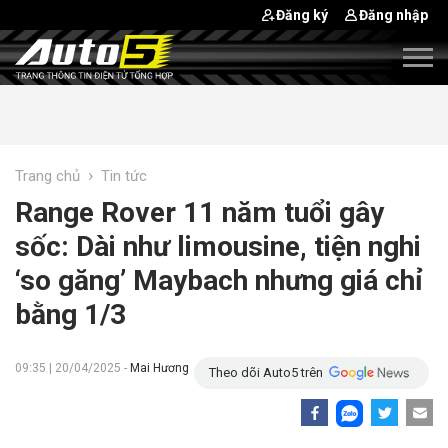
Đăng ký
Đăng nhập
›
Trang chủ
Tin tức
Range Rover 11 năm tuổi gây
sốc: Dài như limousine, tiện nghi
‘so găng’ Maybach nhưng giá chỉ
bằng 1/3
09:35 | 20/04/2025 -
Mai Hương
Theo dõi Auto5 trên