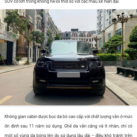
SUV cỡ lớn trông không hề lỗi thời so với các mẫu xe hiện đại.
Không gian cabin được bọc da bò cao cấp với chất lượng vẫn ở mức
ổn định sau 11 năm sử dụng. Ghế da vẫn căng và ít nhăn, chỉ có
một số vùng da bóng lên do sử dụng lâu dài – điều khó tránh trên