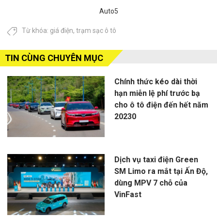
Auto5
Từ khóa:
giá điện
,
trạm sạc ô tô
TIN CÙNG CHUYÊN MỤC
Chính thức kéo dài thời
hạn miễn lệ phí trước bạ
cho ô tô điện đến hết năm
20230
Dịch vụ taxi điện Green
SM Limo ra mắt tại Ấn Độ,
dùng MPV 7 chỗ của
VinFast