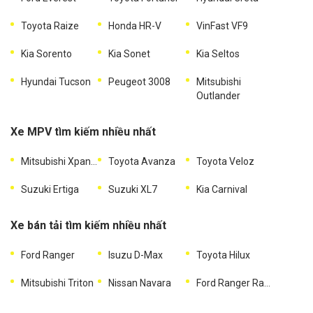
Toyota Raize
Honda HR-V
VinFast VF9
Kia Sorento
Kia Sonet
Kia Seltos
Hyundai Tucson
Peugeot 3008
Mitsubishi
Outlander
Xe MPV tìm kiếm nhiều nhất
Mitsubishi Xpander
Toyota Avanza
Toyota Veloz
Suzuki Ertiga
Suzuki XL7
Kia Carnival
Xe bán tải tìm kiếm nhiều nhất
Ford Ranger
Isuzu D-Max
Toyota Hilux
Mitsubishi Triton
Nissan Navara
Ford Ranger Raptor