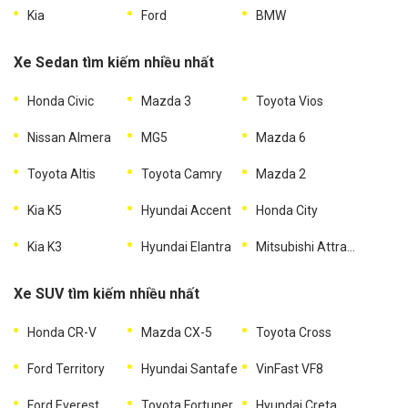
Kia
Ford
BMW
Xe Sedan tìm kiếm nhiều nhất
Honda Civic
Mazda 3
Toyota Vios
Nissan Almera
MG5
Mazda 6
Toyota Altis
Toyota Camry
Mazda 2
Kia K5
Hyundai Accent
Honda City
Kia K3
Hyundai Elantra
Mitsubishi Attrage
Xe SUV tìm kiếm nhiều nhất
Honda CR-V
Mazda CX-5
Toyota Cross
Ford Territory
Hyundai Santafe
VinFast VF8
Ford Everest
Toyota Fortuner
Hyundai Creta