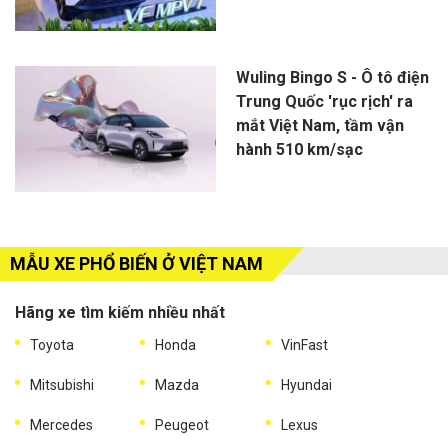
Wuling Bingo S - Ô tô điện
Trung Quốc 'rục rịch' ra
mắt Việt Nam, tầm vận
hành 510 km/sạc
MẪU XE PHỔ BIẾN Ở VIỆT NAM
Hãng xe tìm kiếm nhiều nhất
Toyota
Honda
VinFast
Mitsubishi
Mazda
Hyundai
Mercedes
Peugeot
Lexus