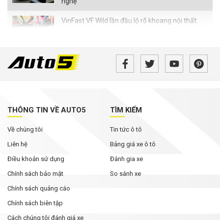
nghệ
VinFast VF Wild lần đầu lộ rõ khoang nội thất:
Màn hình nhỏ hơn bản concept, ghế chỉnh cơ,
chưa có HUD
Nhiều ô tô thủng lốp trên cao tốc qua Đắk Lắk:
Xe chở phế liệu có phải 'thủ phạm'?
SUV điện hóa của Nissan đi gần 2.000 km không
cần tiếp nhiên liệu, lập kỷ lục thế giới
THÔNG TIN VỀ AUTO5
TÌM KIẾM
Về chúng tôi
Tin tức ô tô
Xe gia đình 7 chỗ tại Việt Nam đang rẻ chưa
từng thấy
Liên hệ
Bảng giá xe ô tô
Điều khoản sử dụng
Đánh gia xe
Chính sách bảo mật
So sánh xe
Chính sách quảng cáo
Chính sách biên tập
Cách chúng tôi đánh giá xe