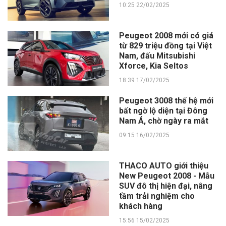
10:25 22/02/2025
Peugeot 2008 mới có giá
từ 829 triệu đồng tại Việt
Nam, đấu Mitsubishi
Xforce, Kia Seltos
18:39 17/02/2025
Peugeot 3008 thế hệ mới
bất ngờ lộ diện tại Đông
Nam Á, chờ ngày ra mắt
09:15 16/02/2025
THACO AUTO giới thiệu
New Peugeot 2008 - Mẫu
SUV đô thị hiện đại, nâng
tầm trải nghiệm cho
khách hàng
15:56 15/02/2025