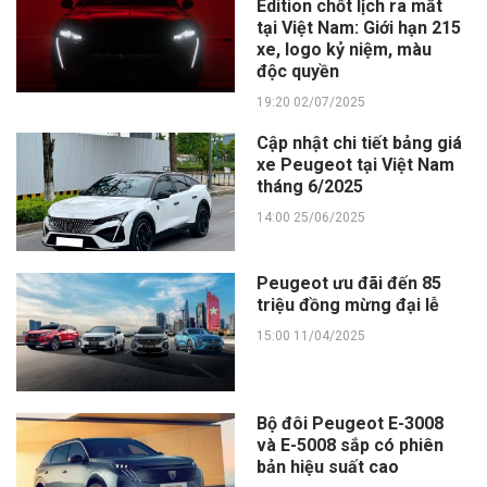
Edition chốt lịch ra mắt
tại Việt Nam: Giới hạn 215
xe, logo kỷ niệm, màu
độc quyền
19:20 02/07/2025
Cập nhật chi tiết bảng giá
xe Peugeot tại Việt Nam
tháng 6/2025
14:00 25/06/2025
Peugeot ưu đãi đến 85
triệu đồng mừng đại lễ
15:00 11/04/2025
Bộ đôi Peugeot E-3008
và E-5008 sắp có phiên
bản hiệu suất cao