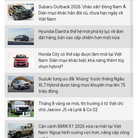
Subaru Outback 2026 'chào sân' Đông Nam Á:
Diện mạo khác hẳn đời cũ, chưa hẹn ngày về
Việt Nam
Hyundai Elantra thế hệ mới phá kỷ lục về đơn
đặt hàng, bản cao cấp chiếm hơn một nửa
Honda City có thể sắp được làm mới tại Việt
Nam: Diện mạo khác biệt, khả năng thêm tùy
chọn hybrid?
Suzuki tung ưu đãi 'khủng' trước tháng Ngâu:
XL7 Hybrid được tăng mức khuyến mại lên 75
triệu đồng
Tháng 8 vắng xe mới, thị trường ô tô Việt chỉ
chờ Jaecoo J5 và Lynk & Co 02
Cận cảnh BMW X1 2026 vừa ra mắt tại Việt
Nam: Ngoại hình vuông vức hơn, nâng cấp công