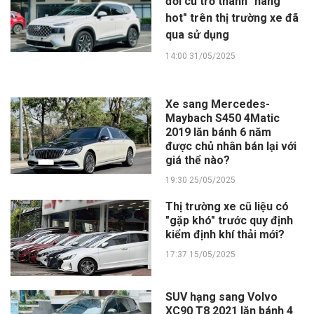
đời cũ trở thành "hàng
hot" trên thị trường xe đã
qua sử dụng
14:00 31/05/2025
Xe sang Mercedes-
Maybach S450 4Matic
2019 lăn bánh 6 năm
được chủ nhân bán lại với
giá thể nào?
19:30 25/05/2025
Thị trường xe cũ liệu có
"gặp khó" trước quy định
kiểm định khí thải mới?
17:37 15/05/2025
SUV hạng sang Volvo
XC90 T8 2021 lăn bánh 4