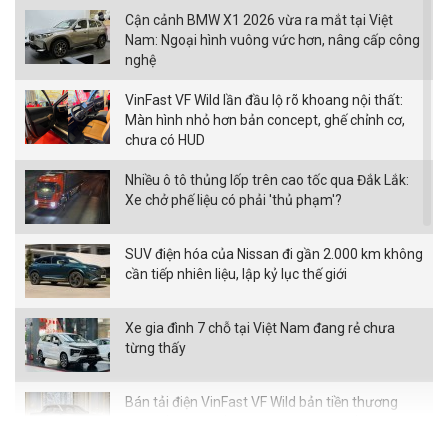
Cận cảnh BMW X1 2026 vừa ra mắt tại Việt
Nam: Ngoại hình vuông vức hơn, nâng cấp công
nghệ
VinFast VF Wild lần đầu lộ rõ khoang nội thất:
Màn hình nhỏ hơn bản concept, ghế chỉnh cơ,
chưa có HUD
Nhiều ô tô thủng lốp trên cao tốc qua Đắk Lắk:
Xe chở phế liệu có phải 'thủ phạm'?
SUV điện hóa của Nissan đi gần 2.000 km không
cần tiếp nhiên liệu, lập kỷ lục thế giới
Xe gia đình 7 chỗ tại Việt Nam đang rẻ chưa
từng thấy
Bán tải điện VinFast VF Wild bản tiền thương
mại bất ngờ xuất hiện với loạt thay đổi đáng chú
ý