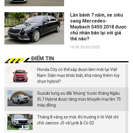
Lăn bánh 7 năm, xe siêu
sang Mercedes-
Maybach S450 2018 được
chủ nhân bán lại với giá
thế nào?
18:30 20/03/2025
ĐIỂM TIN
Honda City có thể sắp được làm mới tại Việt
Nam: Diện mạo khác biệt, khả năng thêm tùy
chọn hybrid?
Suzuki tung ưu đãi 'khủng' trước tháng Ngâu:
XL7 Hybrid được tăng mức khuyến mại lên 75
triệu đồng
Tháng 8 vắng xe mới, thị trường ô tô Việt chỉ
chờ Jaecoo J5 và Lynk & Co 02