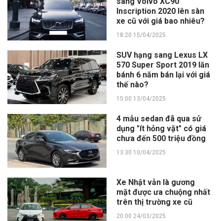
sang Volvo XC90
Inscription 2020 lên sàn
xe cũ với giá bao nhiêu?
18:20 15/04/2025
SUV hạng sang Lexus LX
570 Super Sport 2019 lăn
bánh 6 năm bán lại với giá
thế nào?
15:00 13/04/2025
4 mẫu sedan đã qua sử
dụng "ít hỏng vặt" có giá
chưa đến 500 triệu đồng
13:30 10/04/2025
Xe Nhật vẫn là gương
mặt được ưa chuộng nhất
trên thị trường xe cũ
20:00 24/03/2025