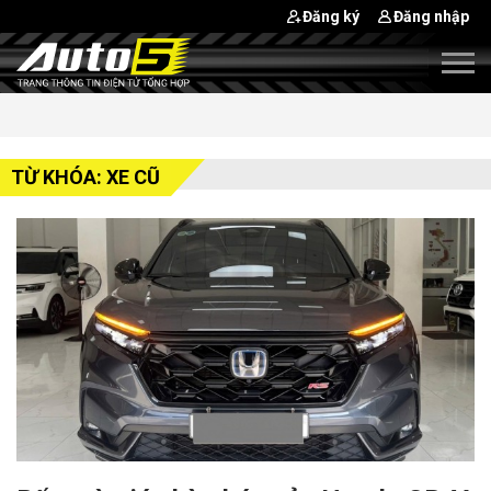
Đăng ký
Đăng nhập
TỪ KHÓA: XE CŨ