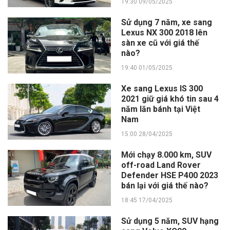
19:30 09/05/2025
Sử dụng 7 năm, xe sang
Lexus NX 300 2018 lên
sàn xe cũ với giá thế
nào?
19:40 01/05/2025
Xe sang Lexus IS 300
2021 giữ giá khó tin sau 4
năm lăn bánh tại Việt
Nam
15:00 28/04/2025
Mới chạy 8.000 km, SUV
off-road Land Rover
Defender HSE P400 2023
bán lại với giá thế nào?
18:45 17/04/2025
Sử dụng 5 năm, SUV hạng