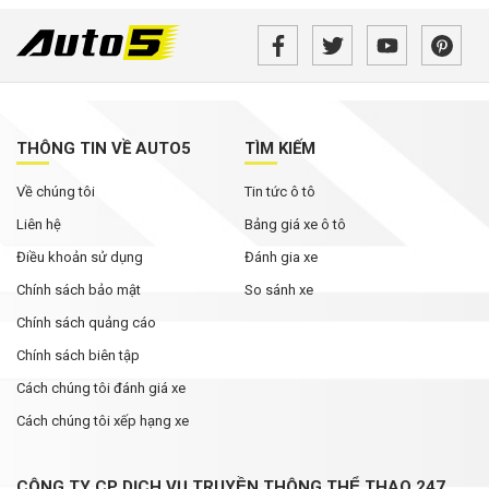
Không chỉ cạnh tranh bằng giá bán, các hãng ô
tô đua nhau nâng thời hạn bảo hành
Rolls-Royce Phantom siêu hiếm xuất hiện trong
bài đăng của Hoa hậu Mai Phương Thúy
THÔNG TIN VỀ AUTO5
TÌM KIẾM
Về chúng tôi
Tin tức ô tô
Từ tháng 8/2026, loạt quy định mới về giao
thông người dân cần biết
Liên hệ
Bảng giá xe ô tô
Điều khoản sử dụng
Đánh gia xe
Chính sách bảo mật
So sánh xe
Chính sách quảng cáo
Chính sách biên tập
Cách chúng tôi đánh giá xe
Cách chúng tôi xếp hạng xe
CÔNG TY CP DỊCH VỤ TRUYỀN THÔNG THỂ THAO 247