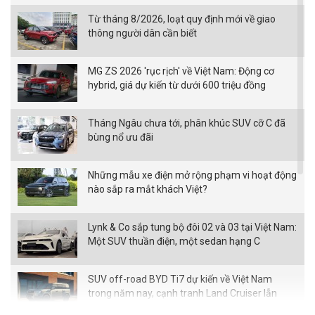
Từ tháng 8/2026, loạt quy định mới về giao
thông người dân cần biết
MG ZS 2026 'rục rịch' về Việt Nam: Động cơ
hybrid, giá dự kiến từ dưới 600 triệu đồng
Tháng Ngâu chưa tới, phân khúc SUV cỡ C đã
bùng nổ ưu đãi
Những mẫu xe điện mở rộng phạm vi hoạt động
nào sắp ra mắt khách Việt?
Lynk & Co sắp tung bộ đôi 02 và 03 tại Việt Nam:
Một SUV thuần điện, một sedan hạng C
SUV off-road BYD Ti7 dự kiến về Việt Nam
trong năm nay, cạnh tranh Land Cruiser lẫn
Defender