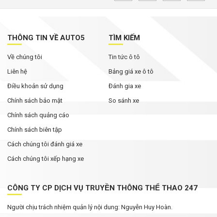
nghệ
VinFast VF Wild lần đầu lộ rõ khoang nội thất:
Màn hình nhỏ hơn bản concept, ghế chỉnh cơ,
THÔNG TIN VỀ AUTO5
TÌM KIẾM
chưa có HUD
Về chúng tôi
Tin tức ô tô
Nhiều ô tô thủng lốp trên cao tốc qua Đắk Lắk:
Xe chở phế liệu có phải 'thủ phạm'?
Liên hệ
Bảng giá xe ô tô
Điều khoản sử dụng
Đánh gia xe
Chính sách bảo mật
So sánh xe
Chính sách quảng cáo
Chính sách biên tập
Cách chúng tôi đánh giá xe
Cách chúng tôi xếp hạng xe
CÔNG TY CP DỊCH VỤ TRUYỀN THÔNG THỂ THAO 247
Người chịu trách nhiệm quản lý nội dung: Nguyễn Huy Hoàn.