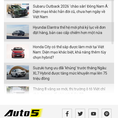
Subaru Outback 2026 'chào sân' Đông Nam Á:
Diện mạo khác hẳn đời cũ, chưa hẹn ngày về
Việt Nam
Hyundai Elantra thế hệ mới phá kỷ lục về đơn
đặt hàng, bản cao cấp chiếm hơn một nửa
Honda City có thể sắp được làm mới tại Việt
Nam: Diện mạo khác biệt, khả năng thêm tùy
chọn hybrid?
Suzuki tung ưu đãi 'khủng' trước tháng Ngâu:
XL7 Hybrid được tăng mức khuyến mại lên 75
triệu đồng
Tháng 8 vắng xe mới, thị trường ô tô Việt chỉ
chờ Jaecoo J5 và Lynk & Co 02
Cận cảnh BMW X1 2026 vừa ra mắt tại Việt
Nam: Ngoại hình vuông vức hơn, nâng cấp công