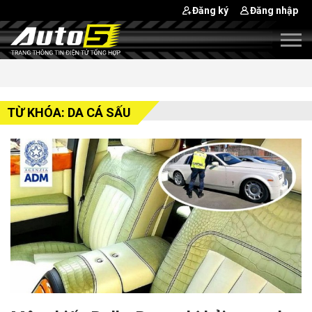
Đăng ký
Đăng nhập
TỪ KHÓA: DA CÁ SẤU