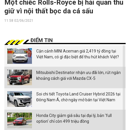
Một chiếc Rolls-Royce bị hải quan thu
giữ vì nội thất bọc da cá sấu
11:58 02/06/2021
ĐIỂM TIN
Cận cảnh MINI Aceman giá 2,419 tỷ đồng tại
Việt Nam, có gì đặc biệt để thu hút khách Việt?
Mitsubishi Destinator nhận ưu đãi lớn, rút ngắn
khoảng cách giá với Mazda CX-5
Soi chi tiết Toyota Land Cruiser Hybrid 2026 tại
Đông Nam Á, chờ ngày mở bán tại Việt Nam
Honda City giảm giá sâu tại đại lý, bản 'full
option' chỉ còn 499 triệu đồng