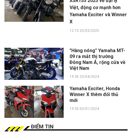
XSR155 2025 về đại lý
Việt, động cơ mạnh hơn
Yamaha Exciter và Winner
X
12:15 25/03/2025
"Hàng nóng" Yamaha MT-
09 ra mắt thị trường
Đông Nam Á, rộng cửa về
Việt Nam
19:36 23/04/2024
Yamaha Exciter, Honda
Winner X thêm đối thủ
mới
19:35 03/01/2024
ĐIỂM TIN