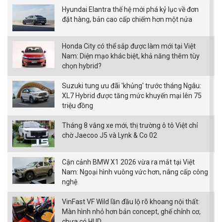
Hyundai Elantra thế hệ mới phá kỷ lục về đơn
đặt hàng, bản cao cấp chiếm hơn một nửa
Honda City có thể sắp được làm mới tại Việt
Nam: Diện mạo khác biệt, khả năng thêm tùy
chọn hybrid?
Suzuki tung ưu đãi 'khủng' trước tháng Ngâu:
XL7 Hybrid được tăng mức khuyến mại lên 75
triệu đồng
Tháng 8 vắng xe mới, thị trường ô tô Việt chỉ
chờ Jaecoo J5 và Lynk & Co 02
Cận cảnh BMW X1 2026 vừa ra mắt tại Việt
Nam: Ngoại hình vuông vức hơn, nâng cấp công
nghệ
VinFast VF Wild lần đầu lộ rõ khoang nội thất:
Màn hình nhỏ hơn bản concept, ghế chỉnh cơ,
chưa có HUD