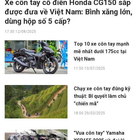
Xe côn tay cổ điển Honda CG150 sắp
được đưa về Việt Nam: Bình xăng lớn,
dùng hộp số 5 cấp?
17:35 12/08/2025
Top 10 xe côn tay mạnh
mẽ nhất dưới 175cc tại
Việt Nam
11:50 10/07/2025
Chạy xe côn tay đúng kỹ
thuật: Bí quyết làm chủ
"chiến mã"
18:00 29/03/2025
"Vua côn tay" Yamaha