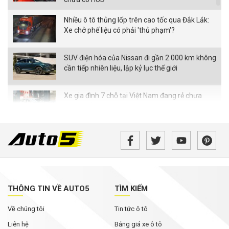
Nhiều ô tô thủng lốp trên cao tốc qua Đắk Lắk:
Xe chở phế liệu có phải 'thủ phạm'?
SUV điện hóa của Nissan đi gần 2.000 km không
cần tiếp nhiên liệu, lập kỷ lục thế giới
Xe gia đình 7 chỗ tại Việt Nam đang rẻ chưa
từng thấy
Bán tải điện VinFast VF Wild bản tiền thương
mại bất ngờ xuất hiện với loạt thay đổi đáng chú
ý
Không chỉ cạnh tranh bằng giá bán, các hãng ô
tô đua nhau nâng thời hạn bảo hành
THÔNG TIN VỀ AUTO5
TÌM KIẾM
Về chúng tôi
Tin tức ô tô
Rolls-Royce Phantom siêu hiếm xuất hiện trong
bài đăng của Hoa hậu Mai Phương Thúy
Liên hệ
Bảng giá xe ô tô