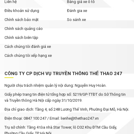
từng thấy
Liên hệ
Bảng giá xe ô tô
Điều khoản sử dụng
Đánh gia xe
Chính sách bảo mật
So sánh xe
Chính sách quảng cáo
Chính sách biên tập
Cách chúng tôi đánh giá xe
Cách chúng tôi xếp hạng xe
CÔNG TY CP DỊCH VỤ TRUYỀN THÔNG THỂ THAO 247
Người chịu trách nhiệm quản lý nội dung: Nguyễn Huy Hoàn.
Giấy phép trang tin điện tử tổng hợp số: 5219/GP-TTĐT do Sở Thông tin
và Truyền thông Hà Nội cấp ngày 31/10/2019.
Địa chỉ giao dịch: Tầng 4, số 248 Lương Thế Vinh, Phường Đại Mỗ, Hà Nội.
Điện thoại: 0847 100 247 / Email: lienhe@thethao247.vn
Trụ sở chính: Tầng 4 tòa nhà Star Tower, lô D32 Khu ĐTM Cầu Giấy,
Phường Cầu Giấy, TP Hà Nội