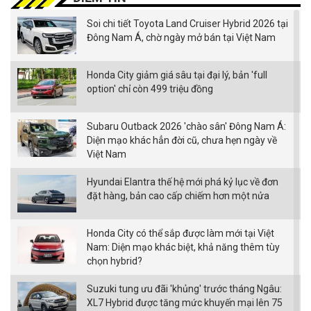
Soi chi tiết Toyota Land Cruiser Hybrid 2026 tại
Đông Nam Á, chờ ngày mở bán tại Việt Nam
Honda City giảm giá sâu tại đại lý, bản 'full
option' chỉ còn 499 triệu đồng
Subaru Outback 2026 'chào sân' Đông Nam Á:
Diện mạo khác hẳn đời cũ, chưa hẹn ngày về
Việt Nam
Hyundai Elantra thế hệ mới phá kỷ lục về đơn
đặt hàng, bản cao cấp chiếm hơn một nửa
Honda City có thể sắp được làm mới tại Việt
Nam: Diện mạo khác biệt, khả năng thêm tùy
chọn hybrid?
Suzuki tung ưu đãi 'khủng' trước tháng Ngâu:
XL7 Hybrid được tăng mức khuyến mại lên 75