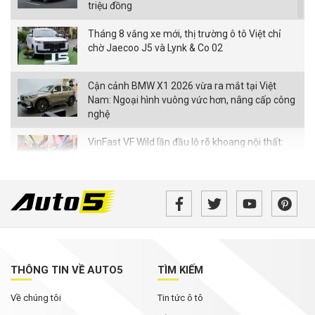
triệu đồng
Tháng 8 vắng xe mới, thị trường ô tô Việt chỉ
chờ Jaecoo J5 và Lynk & Co 02
Cận cảnh BMW X1 2026 vừa ra mắt tại Việt
Nam: Ngoại hình vuông vức hơn, nâng cấp công
nghệ
VinFast VF Wild lần đầu lộ rõ khoang nội thất:
Màn hình nhỏ hơn bản concept, ghế chỉnh cơ,
chưa có HUD
Nhiều ô tô thủng lốp trên cao tốc qua Đắk Lắk:
Xe chở phế liệu có phải 'thủ phạm'?
SUV điện hóa của Nissan đi gần 2.000 km không
cần tiếp nhiên liệu, lập kỷ lục thế giới
THÔNG TIN VỀ AUTO5
TÌM KIẾM
Về chúng tôi
Tin tức ô tô
Xe gia đình 7 chỗ tại Việt Nam đang rẻ chưa