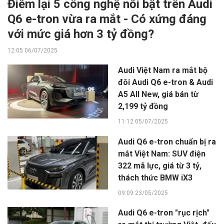
Điểm lại 5 công nghệ nổi bật trên Audi
Q6 e-tron vừa ra mắt - Có xứng đáng
với mức giá hơn 3 tỷ đồng?
12:05 06/07/2025
Audi Việt Nam ra mắt bộ
đôi Audi Q6 e-tron & Audi
A5 All New, giá bán từ
2,199 tỷ đồng
11:12 05/07/2025
Audi Q6 e-tron chuẩn bị ra
mắt Việt Nam: SUV điện
322 mã lực, giá từ 3 tỷ,
thách thức BMW iX3
09:09 23/05/2025
Audi Q6 e-tron "rục rịch"