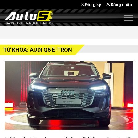
Đăng ký
Đăng nhập
TỪ KHÓA: AUDI Q6 E-TRON