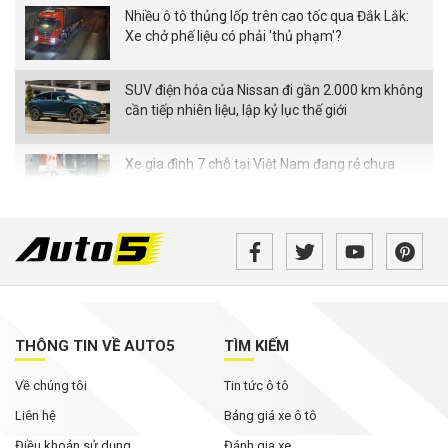
Nhiều ô tô thủng lốp trên cao tốc qua Đắk Lắk:
Xe chở phế liệu có phải 'thủ phạm'?
SUV điện hóa của Nissan đi gần 2.000 km không
cần tiếp nhiên liệu, lập kỷ lục thế giới
Xe gia đình 7 chỗ tại Việt Nam đang rẻ chưa
từng thấy
Bán tải điện VinFast VF Wild bản tiền thương
mại bất ngờ xuất hiện với loạt thay đổi đáng chú
ý
Không chỉ cạnh tranh bằng giá bán, các hãng ô
tô đua nhau nâng thời hạn bảo hành
THÔNG TIN VỀ AUTO5
TÌM KIẾM
Về chúng tôi
Tin tức ô tô
Rolls-Royce Phantom siêu hiếm xuất hiện trong
bài đăng của Hoa hậu Mai Phương Thúy
Liên hệ
Bảng giá xe ô tô
Điều khoản sử dụng
Đánh gia xe