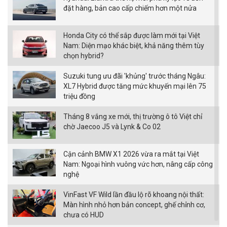
đặt hàng, bản cao cấp chiếm hơn một nửa
Honda City có thể sắp được làm mới tại Việt
Nam: Diện mạo khác biệt, khả năng thêm tùy
chọn hybrid?
Suzuki tung ưu đãi 'khủng' trước tháng Ngâu:
XL7 Hybrid được tăng mức khuyến mại lên 75
triệu đồng
Tháng 8 vắng xe mới, thị trường ô tô Việt chỉ
chờ Jaecoo J5 và Lynk & Co 02
Cận cảnh BMW X1 2026 vừa ra mắt tại Việt
Nam: Ngoại hình vuông vức hơn, nâng cấp công
nghệ
VinFast VF Wild lần đầu lộ rõ khoang nội thất:
Màn hình nhỏ hơn bản concept, ghế chỉnh cơ,
chưa có HUD