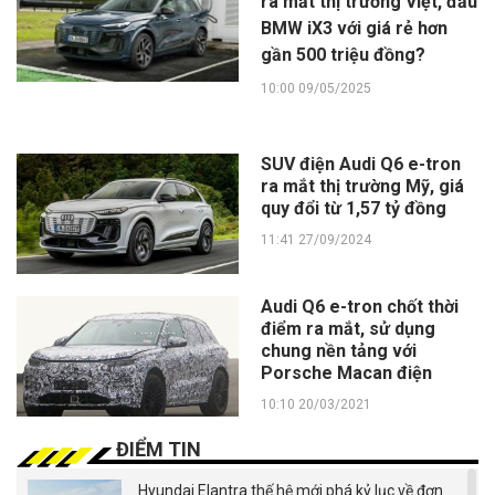
ra mắt thị trường Việt, đấu
BMW iX3 với giá rẻ hơn
gần 500 triệu đồng?
10:00 09/05/2025
SUV điện Audi Q6 e-tron
ra mắt thị trường Mỹ, giá
quy đổi từ 1,57 tỷ đồng
11:41 27/09/2024
Audi Q6 e-tron chốt thời
điểm ra mắt, sử dụng
chung nền tảng với
Porsche Macan điện
10:10 20/03/2021
ĐIỂM TIN
Hyundai Elantra thế hệ mới phá kỷ lục về đơn