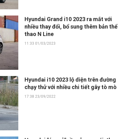
Hyundai Grand i10 2023 ra mắt với
nhiều thay đổi, bổ sung thêm bản thể
thao N Line
11:33 01/03/2023
Hyundai i10 2023 lộ diện trên đường
chạy thử với nhiều chi tiết gây tò mò
17:38 23/09/2022