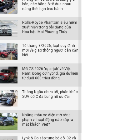
bán, các hãng ô tô đua nhau
nâng thời hạn bảo hành
Rolls-Royce Phantom siêu hiếm
xuất hiện trong bài đăng của
Hoa hậu Mai Phương Thúy
Từ tháng 8/2026, loạt quy định
mới về giao thông người dân cần
biết
MG ZS 2026 'rục rịch' về Việt
Nam: Động cơ hybrid, giá dự kiến
từ dưới 600 triệu đồng
Tháng Ngâu chưa tới, phân khúc
SUV cỡ C đã bùng nổ ưu đãi
Những mẫu xe điện mở rộng
phạm vi hoạt động nào sắp ra
mắt khách Việt?
Lynk & Co sắp tung bộ đôi 02 và