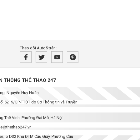
Theo dõi Auto5 trên:
̀N THÔNG THỂ THAO 247
dung: Nguyễn Huy Hoàn.
 số: 5219/GP-TTĐT do Sở Thông tin và Truyền
ơng Thế Vinh, Phường Đại Mỗ, Hà Nội.
enhe@thethao247.vn
wer, lô D32 Khu ĐTM Cầu Giấy, Phường Cầu