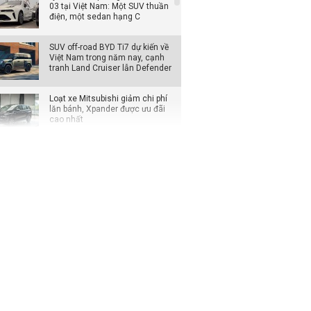
03 tại Việt Nam: Một SUV thuần
điện, một sedan hạng C
SUV off-road BYD Ti7 dự kiến về
Việt Nam trong năm nay, cạnh
tranh Land Cruiser lẫn Defender
Loạt xe Mitsubishi giảm chi phí
lăn bánh, Xpander được ưu đãi
cao nhất
Đại lý mạnh tay giảm giá xe VIN
2025, khách mua tiết kiệm cả
trăm triệu đồng
Xe hybrid trở thành động lực
tăng trưởng mới của Honda tại
Mỹ
MPV cao cấp Toyota Alphard
2026 có bản tiêu chuẩn mới, giá
quy đổi từ hơn 2,8 tỷ đồng