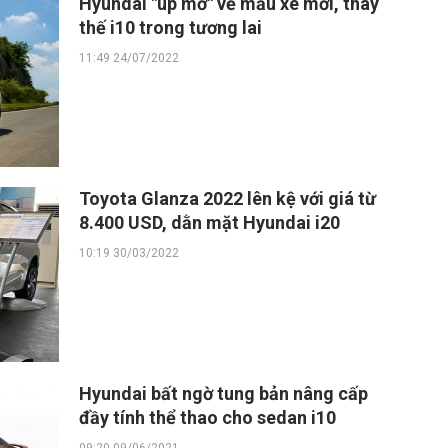
Hyundai "úp mở" về mẫu xe mới, thay
thế i10 trong tương lai
11:49 24/07/2022
Toyota Glanza 2022 lên kệ với giá từ
8.400 USD, dằn mặt Hyundai i20
10:19 30/03/2022
Hyundai bất ngờ tung bản nâng cấp
đầy tính thể thao cho sedan i10