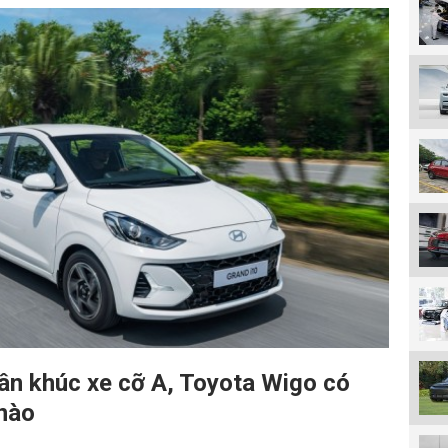
hân khúc xe cỡ A, Toyota Wigo có
 nào