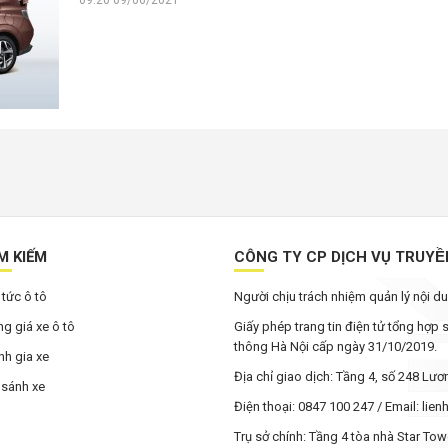
09:20 09/06/2021
M KIẾM
CÔNG TY CP DỊCH VỤ TRUYÊ
 tức ô tô
Người chịu trách nhiệm quản lý nội 
g giá xe ô tô
Giấy phép trang tin điện tử tổng hợp
thông Hà Nội cấp ngày 31/10/2019.
h gia xe
Địa chỉ giao dịch: Tầng 4, số 248 Lư
 sánh xe
Điện thoại: 0847 100 247 / Email: li
Trụ sở chính: Tầng 4 tòa nhà Star To