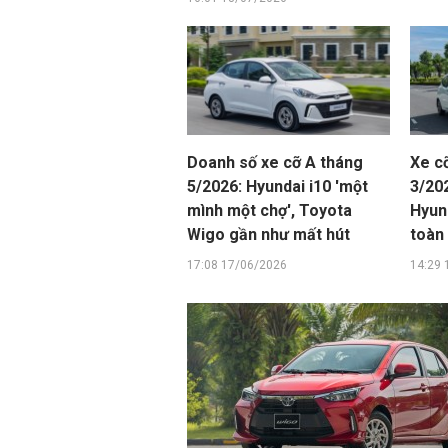
Doanh số xe cỡ A tháng
Xe c
5/2026: Hyundai i10 'một
3/20
mình một chợ', Toyota
Hyund
Wigo gần như mất hút
toàn
17:08 17/06/2026
14:29 