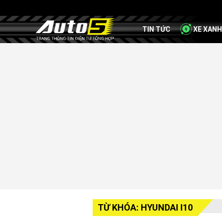
TIN TỨC
XE XANH
TỪ KHÓA: HYUNDAI I10