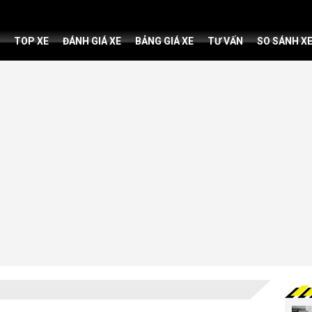
TOP XE
ĐÁNH GIÁ XE
BẢNG GIÁ XE
TƯ VẤN
SO SÁNH X