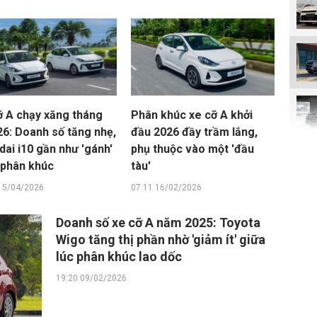
ỡ A chạy xăng tháng
Phân khúc xe cỡ A khởi
26: Doanh số tăng nhẹ,
đầu 2026 đầy trầm lắng,
ai i10 gần như 'gánh'
phụ thuộc vào một 'đầu
 phân khúc
tàu'
15/04/2026
07:11 16/02/2026
Doanh số xe cỡ A năm 2025: Toyota
Wigo tăng thị phần nhờ 'giảm ít' giữa
lúc phân khúc lao dốc
19:20 09/02/2026