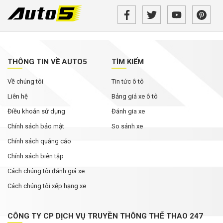
Từ tháng 8/2026, loạt quy định mới về giao
thông người dân cần biết
MG ZS 2026 'rục rịch' về Việt Nam: Động cơ
hybrid, giá dự kiến từ dưới 600 triệu đồng
THÔNG TIN VỀ AUTO5
TÌM KIẾM
Tháng Ngâu chưa tới, phân khúc SUV cỡ C đã
Về chúng tôi
Tin tức ô tô
bùng nổ ưu đãi
Liên hệ
Bảng giá xe ô tô
Điều khoản sử dụng
Đánh gia xe
Chính sách bảo mật
So sánh xe
Chính sách quảng cáo
Chính sách biên tập
Cách chúng tôi đánh giá xe
Cách chúng tôi xếp hạng xe
CÔNG TY CP DỊCH VỤ TRUYỀN THÔNG THỂ THAO 247