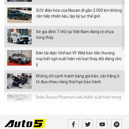
SUV điện hóa của Nissan đi gần 2.000 km không
cần tiếp nhiên liệu, lập kỷ lục thế giới
Xe gia đình 7 chỗ tại Việt Nam đang rẻ chưa
từng thấy
Bán tải điện VinFast VF Wild bản tiền thương
mại bất ngờ xuất hiện với loạt thay đổi đáng chú
ý
Không chỉ cạnh tranh bằng giá bán, các hãng ô
tô đua nhau nâng thời hạn bảo hành
Rolls-Royce Phantom siêu hiếm xuất hiện trong
bài đăng của Hoa hậu Mai Phương Thúy
Từ tháng 8/2026, loạt quy định mới về giao
thông người dân cần biết