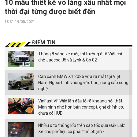
10 mẫu thiết kế vô lăng xấu nhất mọi
thời đại từng được biết đến
18:31 19/05/2021
ĐIỂM TIN
Tháng 8 vắng xe mới, thị trường ô tô Việt chỉ
chờ Jaecoo J5 và Lynk & Co 02
Cận cảnh BMW X1 2026 vừa ra mắt tại Việt
Nam: Ngoại hình vuông vức hơn, nâng cấp công
nghệ
VinFast VF Wild lần đầu lộ rõ khoang nội thất:
Màn hình nhỏ hơn bản concept, ghế chỉnh cơ,
chưa có HUD
Nhiều ô tô thủng lốp trên cao tốc qua Đắk Lắk:
Xe chở phế liệu có phải 'thủ phạm'?