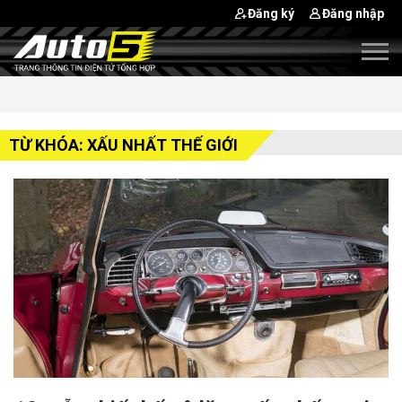
Đăng ký
Đăng nhập
TỪ KHÓA: XẤU NHẤT THẾ GIỚI