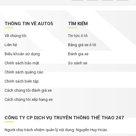
MG ZS 2026 'rục rịch' về Việt Nam: Động cơ
hybrid, giá dự kiến từ dưới 600 triệu đồng
THÔNG TIN VỀ AUTO5
TÌM KIẾM
Tháng Ngâu chưa tới, phân khúc SUV cỡ C đã
Về chúng tôi
Tin tức ô tô
bùng nổ ưu đãi
Liên hệ
Bảng giá xe ô tô
Điều khoản sử dụng
Đánh gia xe
Chính sách bảo mật
So sánh xe
Chính sách quảng cáo
Chính sách biên tập
Cách chúng tôi đánh giá xe
Cách chúng tôi xếp hạng xe
CÔNG TY CP DỊCH VỤ TRUYỀN THÔNG THỂ THAO 247
Người chịu trách nhiệm quản lý nội dung: Nguyễn Huy Hoàn.