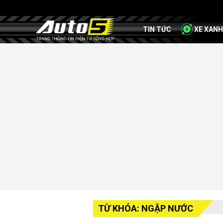
TIN TỨC
XE XANH
TỪ KHÓA: NGẬP NƯỚC