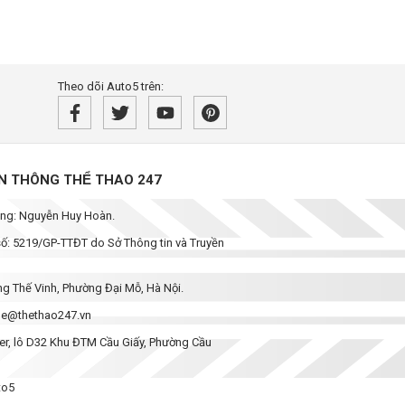
Theo dõi Auto5 trên:
̀N THÔNG THỂ THAO 247
dung: Nguyễn Huy Hoàn.
 số: 5219/GP-TTĐT do Sở Thông tin và Truyền
ơng Thế Vinh, Phường Đại Mỗ, Hà Nội.
enhe@thethao247.vn
wer, lô D32 Khu ĐTM Cầu Giấy, Phường Cầu
to5