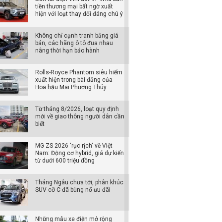
tiền thương mại bất ngờ xuất
hiện với loạt thay đổi đáng chú ý
Không chỉ cạnh tranh bằng giá
bán, các hãng ô tô đua nhau
nâng thời hạn bảo hành
Rolls-Royce Phantom siêu hiếm
xuất hiện trong bài đăng của
Hoa hậu Mai Phương Thúy
Từ tháng 8/2026, loạt quy định
mới về giao thông người dân cần
biết
MG ZS 2026 'rục rịch' về Việt
Nam: Động cơ hybrid, giá dự kiến
từ dưới 600 triệu đồng
Tháng Ngâu chưa tới, phân khúc
SUV cỡ C đã bùng nổ ưu đãi
Những mẫu xe điện mở rộng