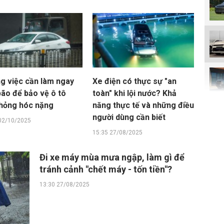
g việc cần làm ngay
Xe điện có thực sự "an
bão để bảo vệ ô tô
toàn" khi lội nước? Khả
 hỏng hóc nặng
năng thực tế và những điều
người dùng cần biết
02/10/2025
15:35 27/08/2025
Đi xe máy mùa mưa ngập, làm gì để
tránh cảnh "chết máy - tốn tiền"?
13:30 27/08/2025