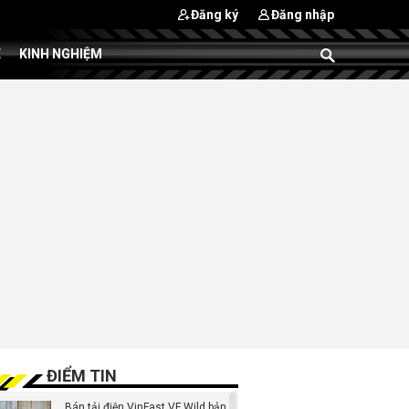
Đăng ký
Đăng nhập
E
KINH NGHIỆM
ĐIỂM TIN
Bán tải điện VinFast VF Wild bản