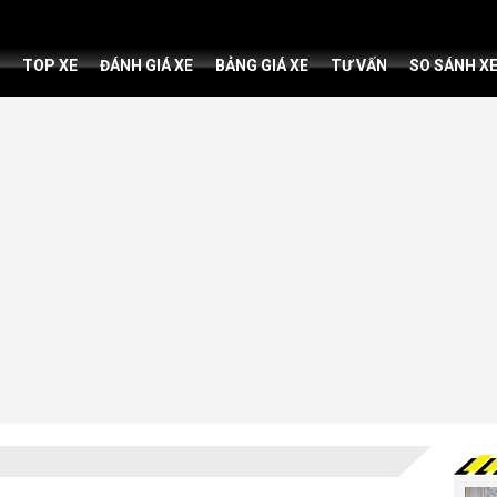
TOP XE
ĐÁNH GIÁ XE
BẢNG GIÁ XE
TƯ VẤN
SO SÁNH X