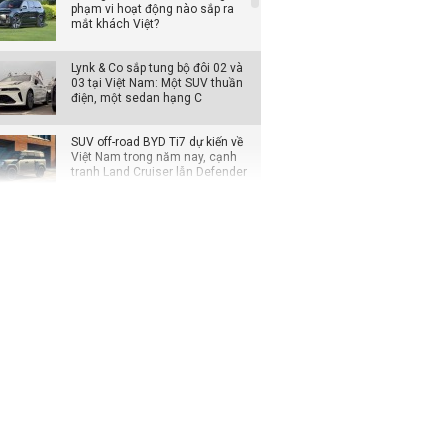
phạm vi hoạt động nào sắp ra
mắt khách Việt?
Lynk & Co sắp tung bộ đôi 02 và
03 tại Việt Nam: Một SUV thuần
điện, một sedan hạng C
SUV off-road BYD Ti7 dự kiến về
Việt Nam trong năm nay, cạnh
tranh Land Cruiser lẫn Defender
Loạt xe Mitsubishi giảm chi phí
lăn bánh, Xpander được ưu đãi
cao nhất
Đại lý mạnh tay giảm giá xe VIN
2025, khách mua tiết kiệm cả
trăm triệu đồng
Xe hybrid trở thành động lực
tăng trưởng mới của Honda tại
Mỹ