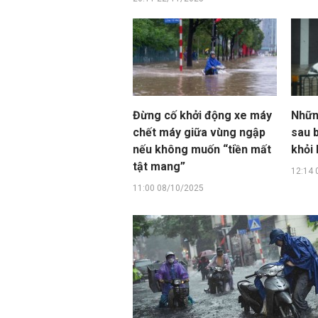
Đừng cố khởi động xe máy
Nhữn
chết máy giữa vùng ngập
sau 
nếu không muốn “tiền mất
khỏi
tật mang”
12:14 
11:00 08/10/2025