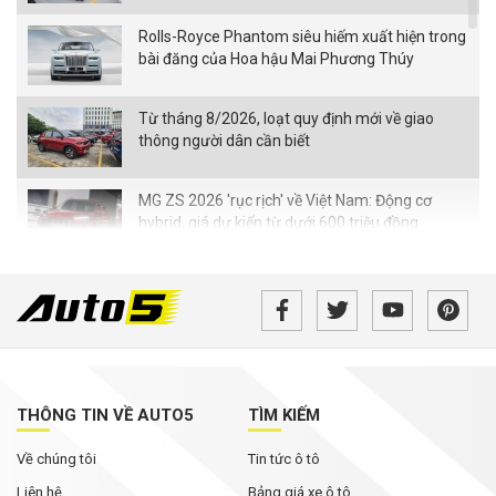
Rolls-Royce Phantom siêu hiếm xuất hiện trong
bài đăng của Hoa hậu Mai Phương Thúy
Từ tháng 8/2026, loạt quy định mới về giao
thông người dân cần biết
MG ZS 2026 'rục rịch' về Việt Nam: Động cơ
hybrid, giá dự kiến từ dưới 600 triệu đồng
Tháng Ngâu chưa tới, phân khúc SUV cỡ C đã
bùng nổ ưu đãi
Những mẫu xe điện mở rộng phạm vi hoạt động
nào sắp ra mắt khách Việt?
THÔNG TIN VỀ AUTO5
TÌM KIẾM
Lynk & Co sắp tung bộ đôi 02 và 03 tại Việt Nam:
Về chúng tôi
Tin tức ô tô
Một SUV thuần điện, một sedan hạng C
Liên hệ
Bảng giá xe ô tô