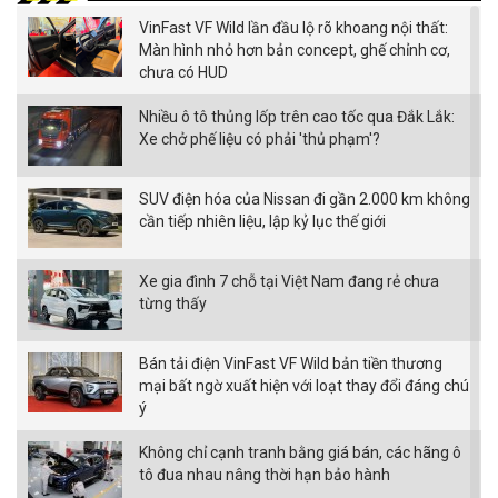
VinFast VF Wild lần đầu lộ rõ khoang nội thất:
Màn hình nhỏ hơn bản concept, ghế chỉnh cơ,
chưa có HUD
Nhiều ô tô thủng lốp trên cao tốc qua Đắk Lắk:
Xe chở phế liệu có phải 'thủ phạm'?
SUV điện hóa của Nissan đi gần 2.000 km không
cần tiếp nhiên liệu, lập kỷ lục thế giới
Xe gia đình 7 chỗ tại Việt Nam đang rẻ chưa
từng thấy
Bán tải điện VinFast VF Wild bản tiền thương
mại bất ngờ xuất hiện với loạt thay đổi đáng chú
ý
Không chỉ cạnh tranh bằng giá bán, các hãng ô
tô đua nhau nâng thời hạn bảo hành