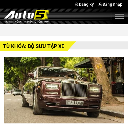
Đăng ký
Đăng nhập
TỪ KHÓA: BỘ SƯU TẬP XE